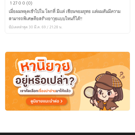
นิยาย
1
27
0
0 (0)
:
เมื่อผมหลุดเข้าไปใน โลกที่ มีแต่ เซียนจอมยุทธ แต่ผมดันมีความ
โลก
สามารถพิเศษคือสร้างอาวุธแบบไหนก็ได้!!
เซียน
อัปเดตล่าสุด 30 มี.ค. 69 / 21:28 น.
จ้าา
พี่
เอา
รถ
ถัง
มา
เสิร์ฟ
นะ
ครับ~~