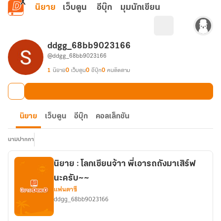
ข้ามไปยังเนื้อหาหลัก
นิยาย
เว็บตูน
อีบุ๊ก
มุมนักเขียน
ddgg_68bb9023166
@ddgg_68bb9023166
1
นิยาย
0
เว็บตูน
0
อีบุ๊ก
0
คนติดตาม
นิยาย
เว็บตูน
อีบุ๊ก
คอลเล็กชัน
นามปากกา
นิยาย : โลกเซียนจ้าา พี่เอารถถังมาเสิร์ฟ
นะครับ~~
แฟนตาซี
ddgg_68bb9023166