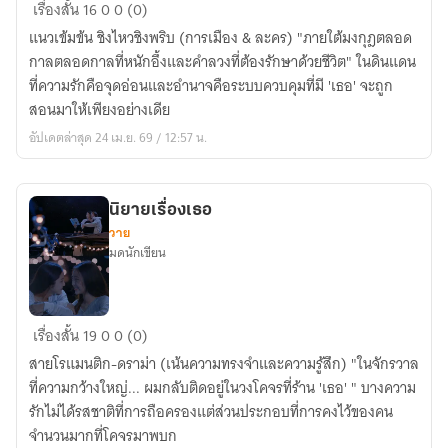
เรื่อง
เรื่องสั้น
16
0
0 (0)
เล่า
แนวเข้มข้น ชิงไหวชิงพริบ (การเมือง & ละคร) "ภายใต้มงกุฎตลอด
ของ
กาลตลอดกาลที่หนักอึ้งและคำลวงที่ต้องรักษาด้วยชีวิต" ในดินแดน
เจ้า
ที่ความรักคือจุดอ่อนและอำนาจคือระบบควบคุมที่มี 'เธอ' จะถูก
หญิง
สอนมาให้เพียงอย่างเดีย
อัปเดตล่าสุด 24 เม.ย. 69 / 12:57 น.
นิยายเรื่องเธอ
วาย
มดนักเขียน
นิยาย
เรื่องสั้น
19
0
0 (0)
เรื่อง
สายโรแมนติก-ดราม่า (เน้นความทรงจำและความรู้สึก) "ในจักรวาล
เธอ
ที่ความกว้างใหญ่... ผมกลับติดอยู่ในวงโคจรที่ร้าน 'เธอ' " บางความ
รักไม่ได้รสชาติที่การถือครองแต่ส่วนประกอบที่การคงไว้ของคน
จำนวนมากที่โคจรมาพบก