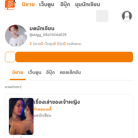
ข้ามไปยังเนื้อหาหลัก
นิยาย
เว็บตูน
อีบุ๊ก
มุมนักเขียน
มดนักเขียน
@ddgg_68d7504d626
2
นิยาย
0
เว็บตูน
0
อีบุ๊ก
0
คนติดตาม
นิยาย
เว็บตูน
อีบุ๊ก
คอลเล็กชัน
นามปากกา
เรื่องเล่าของเจ้าหญิง
รักคอมเมดี้
มดนักเขียน