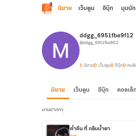
ข้ามไปยังเนื้อหาหลัก
นิยาย
เว็บตูน
อีบุ๊ก
มุมนัก
ddgg_6951fbe9f12
@ddgg_6951fbe9f12
1
นิยาย
0
เว็บตูน
0
อีบุ๊ก
0
คนต
นิยาย
เว็บตูน
อีบุ๊ก
คอลเล็ก
นามปากกา
ค่ำคืน ที่ กลืนน้ำตา
วาย