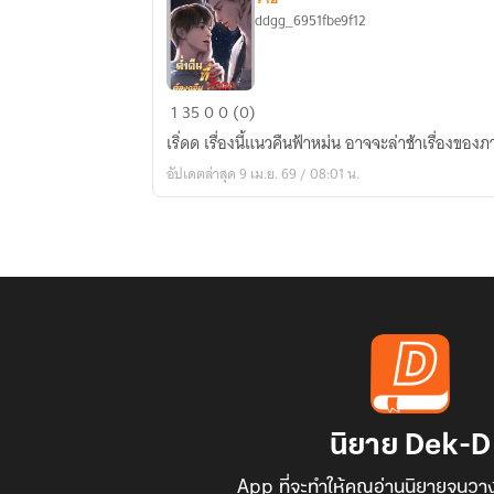
ddgg_6951fbe9f12
ค่ำคืน
1
35
0
0 (0)
ที่
เริ่ดด เรื่องนี้แนวคืนฟ้าหม่น อาจจะล่าช้าเรื่องข
กลืน
อัปเดตล่าสุด 9 เม.ย. 69 / 08:01 น.
น้ำตา
นิยาย Dek-D
App ที่จะทำให้คุณอ่านนิยายจนวาง