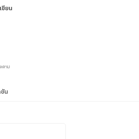
เขียน
ิดตาม
ชัน