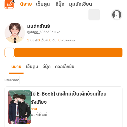
ข้ามไปยังเนื้อหาหลัก
นิยาย
เว็บตูน
อีบุ๊ก
มุมนักเขียน
มนต์ศรัณย์
@ddgg_696b69c117d
1
นิยาย
0
เว็บตูน
0
อีบุ๊ก
0
คนติดตาม
นิยาย
เว็บตูน
อีบุ๊ก
คอลเล็กชัน
นามปากกา
[มี E-Book] เกิดใหม่เป็นเด็กอ้วนที่โดน
รังเกียจ
วาย
มนต์ศรัณย์