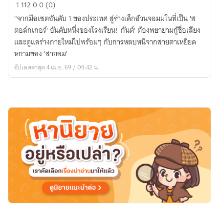
[มี
1
112
0
0 (0)
E-
"จากมือเซตอันดับ 1 ของประเทศ สู่ร่างเด็กอ้วนจอมมโนที่เป็น 'ส
Book]
ตอล์กเกอร์' อันดับหนึ่งของโรงเรียน! 'กันต์' ต้องพยายามกู้ชื่อเสียง
เกิด
และดูแลร่างกายใหม่ไปพร้อมๆ กับการหลบหนีจากสายตาเหยียด
ใหม่
หยามของ 'สายลม'
เป็น
อัปเดตล่าสุด 4 เม.ย. 69 / 09:42 น.
เด็ก
อ้วน
ที่
โดน
รังเกียจ