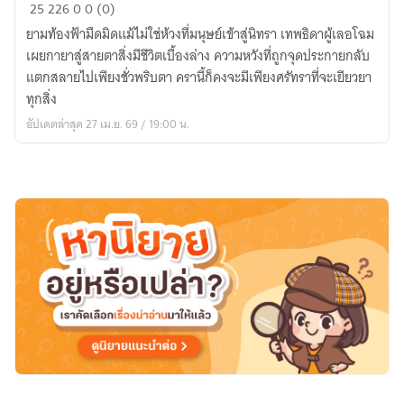
ยาม
25
226
0
0 (0)
อนธการ
ยามท้องฟ้ามืดมิดแม้ไม่ใช่ห้วงที่มนุษย์เข้าสู่นิทรา เทพธิดาผู้เลอโฉม
รุ่งโรจน์
เผยกายาสู่สายตาสิ่งมีชีวิตเบื้องล่าง ความหวังที่ถูกจุดประกายกลับ
(BL)
แตกสลายไปเพียงชั่วพริบตา ครานี้ก็คงจะมีเพียงศรัทราที่จะเยียวยา
ทุกสิ่ง
อัปเดตล่าสุด 27 เม.ย. 69 / 19:00 น.