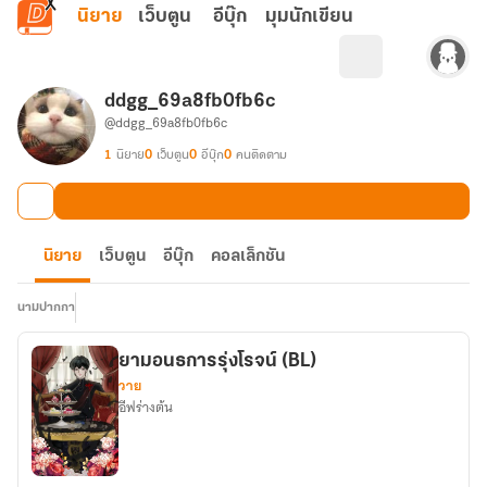
ข้ามไปยังเนื้อหาหลัก
นิยาย
เว็บตูน
อีบุ๊ก
มุมนักเขียน
ddgg_69a8fb0fb6c
@ddgg_69a8fb0fb6c
1
นิยาย
0
เว็บตูน
0
อีบุ๊ก
0
คนติดตาม
นิยาย
เว็บตูน
อีบุ๊ก
คอลเล็กชัน
นามปากกา
ยามอนธการรุ่งโรจน์ (BL)
วาย
อีฟร่างต้น