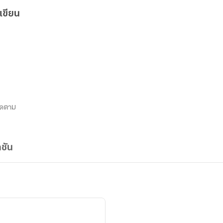
เขียน
ิดตาม
ชัน