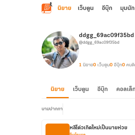
ข้ามไปยังเนื้อหาหลัก
นิยาย
เว็บตูน
อีบุ๊ก
มุมนัก
ddgg_69ac09f35bd
@ddgg_69ac09f35bd
1
นิยาย
0
เว็บตูน
0
อีบุ๊ก
0
คนต
นิยาย
เว็บตูน
อีบุ๊ก
คอลเล็ก
นามปากกา
หลีโต่วเกิดใหม่เป็นนายห่วย
จีนย้อนยุค