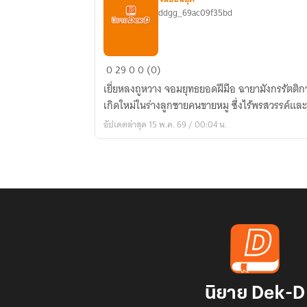
ddgg_69ac09f35bd
หลี
0
29
0
0 (0)
โต่ว
เยี่ยหลงถูหวาง จอมยุทธยอดฝีมือ ฉายามังกรรัตติกาลไร้พ่าย ไร้
เกิด
เกิดใหม่ในร่างลูกชายคนขายหมู ซึ่งไร้พรสวรรค์และ
ใหม่
อัปเดตล่าสุด 15 พ.ค. 69 / 00:04 น.
เป็น
นาย
ห่วย
นิยาย Dek-D