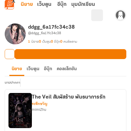
ข้ามไปยังเนื้อหาหลัก
นิยาย
เว็บตูน
อีบุ๊ก
มุมนักเขียน
ddgg_6a17fc34c38
@ddgg_6a17fc34c38
1
นิยาย
0
เว็บตูน
0
อีบุ๊ก
0
คนติดตาม
นิยาย
เว็บตูน
อีบุ๊ก
คอลเล็กชัน
นามปากกา
The Veil สัมผัสร้าย พันธนาการรัก
ระทึกขวัญ
mimiZhu