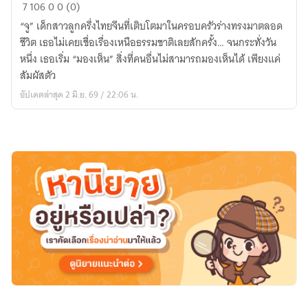
The
7
106
0
0 (0)
Veil
“จู” เด็กสาวลูกครึ่งไทยจีนที่เติบโตมาในครอบครัวร่างทรงมาตลอด
สัมผัส
ชีวิต เธอไม่เคยเชื่อเรื่องเหนือธรรมชาติเลยสักครั้ง… จนกระทั่งวัน
ร้าย
หนึ่ง เธอเริ่ม “มองเห็น” สิ่งที่คนอื่นไม่สามารถมองเห็นได้ เพียงแค่
พันธนาการ
สัมผัสตัว
รัก
อัปเดตล่าสุด 2 มิ.ย. 69 / 22:06 น.