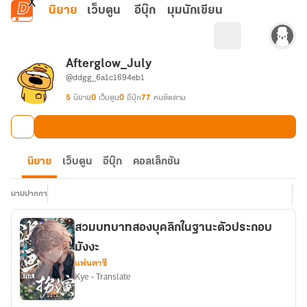
ข้ามไปยังเนื้อหาหลัก
นิยาย
เว็บตูน
อีบุ๊ก
มุมนักเขียน
Afterglow_July
@ddgg_6a1c1694eb1
5
นิยาย
0
เว็บตูน
0
อีบุ๊ก
77
คนติดตาม
นิยาย
เว็บตูน
อีบุ๊ก
คอลเล็กชัน
นามปากกา
สวมบทบาทสองบุคลิกในฐานะตัวประกอบ
มังงะ
แฟนตาซี
Kye - Translate