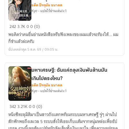
อดีต ปัจจุบัน อนาคต
Kye - แปลไว้อ่านเล่นlv.1
ผม
242
3.7K
0
0 (0)
ก็
พอคิดว่าคนอื่นอ่านหนังสือหรือฟังเพลงของผมแล้วจะร้องไห้... ผม
แค่
ก็ขำแล้วล่ะครับ
นัก
อัปเดตล่าสุด 5 ส.ค. 69 / 09:05 น.
เขียน
นิยาย
ออนไลน์
มหาเศรษฐี: ฉันแค่ถลุงเงินพันล้านมัน
ไหง
เกินไปตรงไหน?
โดน
อดีต ปัจจุบัน อนาคต
ลาก
Kye - แปลไว้อ่านเล่นlv.1
ไป
ลุย
มหา
342
3.21K
0
0 (0)
วงการ
เศรษฐี:
บันเทิง
หนิงซีทะลุมิติมาเป็นสาวถังแตกพร้อมระบบมหาเศรษฐี จู่ๆ ผ่านไป
ฉัน
ซะ
สักพักพอถึงเลเวล 5 ระบบสั่งให้เธอเก็บแต้มจากหนุ่มหล่อเพื่ออัป
แค่
ได้?
เกรด งานนี้เลยต้องเปย์หนักจัดเต็มทั้งเงินและใจ เพื่อความอยู่รอด