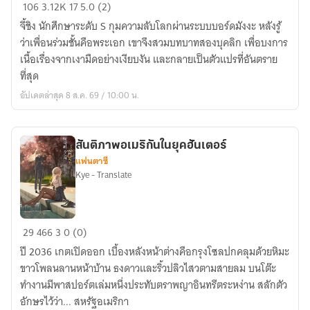
สวม
106
3.12K
17
5.0 (2)
บทบาท
จี้ชิง นักศึกษาระดับ S กุมความลับโลกผ่านระบบบอร์ดมังงะ หลังรู้
สอง
ว่าเพื่อนร่วมชั้นคือพระเอก เขาจึงสวมบทบาทสองบุคลิก เพื่อบงการ
บุคลิก
เนื้อเรื่องจากเงามืดอย่างเงียบงัน และกลายเป็นตัวแปรที่อันตราย
ใน
ที่สุด
ฐานะ
อัปเดตล่าสุด 8 ส.ค. 69 / 10:00 น.
ตัว
ประ
กอบ
สันติภาพอเมริกันในยุคฮันเตอร์
มัง
แฟนตาซี
งะ
Kye - Translate
สันติภาพ
29
466
3
0 (0)
อเมริกัน
ปี 2036 เกตเปิดออก เบื้องหลังหน้าต่างคือกรุงโซลปกคลุมด้วยหิมะ
ใน
ขาวโพลนลานหน้าบ้าน ธงดาวและริ้วปลิวไสวตามสายลม บนโต๊ะ
ยุค
ทำงานมีพาสปอร์ตเล่มหนึ่งประทับตราพญาอินทรีตระหง่าน สลักตัว
ฮัน
อักษรไว้ว่า... สหรัฐอเมริกา