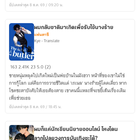
เตอร์
อัปเดตล่าสุด 8 ส.ค. 69 / 09:20 น.
ผมกลับชาติมาเกิดเพื่อรับใช้นางร้าย
แฟนตาซี
Kye - Translate
ผม
163
2.41K
23
5.0 (2)
กลับ
ชายหนุ่มหลุดไปเกิดใหม่เป็นพ่อบ้านในมังฮวา หน้าที่ของเขาไม่ใช่
ชาติ
การกู้โลก แต่คือการถวายชีวิตแด่ 'เรเนล' นางร้ายผู้โดดเดี่ยว หาก
มา
โชคชะตาบังคับให้เธอต้องตาย เขาคนนี้แหละที่จะขยี้เส้นเรื่องเดิม
เกิด
เพื่อช่วยเธอ
เพื่อ
อัปเดตล่าสุด 8 ส.ค. 69 / 18:45 น.
รับ
ใช้
นาง
ผมก็แค่นักเขียนนิยายออนไลน์ ไหงโดน
ร้าย
ลากไปลุยวงการบันเทิงซะได้?