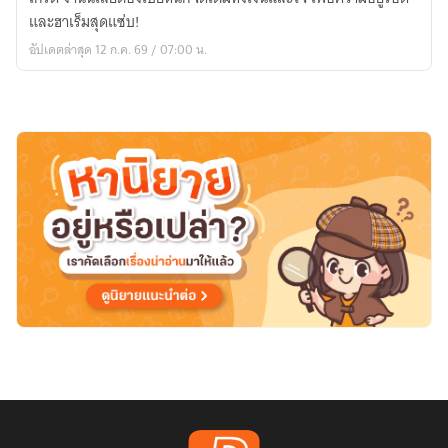
ถลุง
และฮาเร็มสุดแซ่บ!
เงิน
อัปเดตล่าสุด 12 ก.ค. 69 / 07:00 น.
พัน
ล้าน
มัน
เกิน
ไป
ตรง
ไหน?