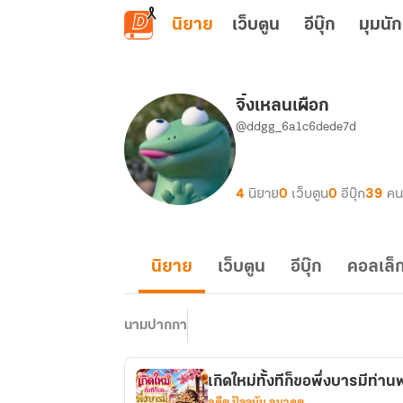
ข้ามไปยังเนื้อหาหลัก
นิยาย
เว็บตูน
อีบุ๊ก
มุมนัก
จิ้งเหลนเผือก
@ddgg_6a1c6dede7d
4
นิยาย
0
เว็บตูน
0
อีบุ๊ก
39
คน
นิยาย
เว็บตูน
อีบุ๊ก
คอลเล็ก
นามปากกา
เกิดใหม่ทั้งทีก็ขอพึ่งบารมีท่านพ
อดีต ปัจจุบัน อนาคต