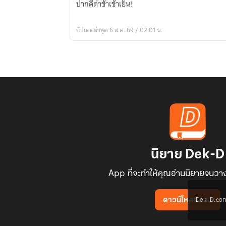
ปากดีด่าข้าเช้าเย็น!
ยา
ของ
อัปเดตล่าสุด 6 ส.ค. 69 / 02:01 น.
ยัย
หนู
ห้า
ขวบ
นิยาย Dek-D
App ที่จะทำให้คุณอ่านนิยายจนวาง
Dek-D.com ใช
ดาวน์โหลดแอป