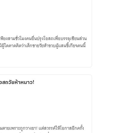
้เพียงสามชั่วโมงคนอื่นปรุงโอสถเพื่อบรรลุเซียนส่วน
ีผู้ใดคาดคิดว่าเด็กชายวัยห้าขวบผู้แสนขี้เกียจคนนี้
พโอสถวัยห้าหนาว!
งจนตายเพราะถูกวางยา! แต่สวรรค์ให้โอกาสอีกครั้ง