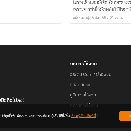
ในร่างเด็กแถมยังยัดเยียดพรสวรรค
คือ
เพราะยาชาตินี้ก็ยังบังคับให้กินยาอี
เทพ
อัปเดตล่าสุด 6 ส.ค. 69 / 01:50 น.
โอสถ
วัย
ห้า
หนาว!
วิธีการใช้งาน
วิธีเติม Coin / ชำระเงิน
วิธีซื้อนิยาย
คู่มือการใช้งาน
มือถือไม่ลง!
กติกาการใช้งาน
้คุกกี้เพื่อพัฒนาประสบการณ์ของ ผู้ใช้ให้ดียิ่งขึ้น
เรียนรู้เพิ่มเติมที่นี่
ย
คำถามที่พบบ่อย