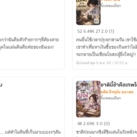
จิ้งเหลนเผือก
ปรมาจารย์
52
6.44K
27
2.0 (1)
โอสถ
กว่าฉันคือตัวร้ายกากๆที่ต้องตาย
​คนอื่นใช้เวลาปรุงยาสามวัน เขาใช
ใน
สุดในแผ่นดินคือพ่อของฉันเอง!
เขาทำเพื่อหาเงินซื้อของกินทว่าไม่ม
ร่าง
จะกลายเป็นเซียนโอสถผู้ยิ่งใหญ่!!
เด็ก
อัปเดตล่าสุด 6 ส.ค. 69 / 01:53 น.
น้อย
บ
ชาตินี้ข้าคือเท
อดีต ปัจจุบัน อนาคต
จิ้งเหลนเผือก
ชาติ
48
2.69K
3
0 (0)
นี้
่า... แต่ทำไมหินที่เก็บมาแบบงงๆดัน
ชาติก่อนนางชิงดีชิงเด่นในวังหลั
ข้า