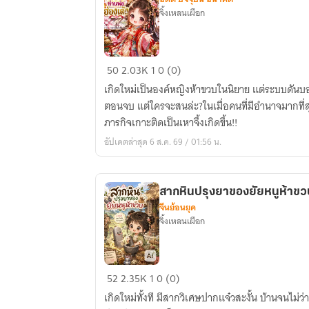
จิ้งเหลนเผือก
เกิด
50
2.03K
1
0 (0)
ใหม่
เกิดใหม่เป็นองค์หญิงห้าขวบในนิยาย แต่ระบบดันบอ
ทั้งที
ตอนจบ แต่ใครจะสนล่ะ?ในเมื่อคนที่มีอำนาจมากที่
ก็
ภารกิจเกาะติดเป็นเหาจึ้งเกิดขึ้น!!
ขอ
อัปเดตล่าสุด 6 ส.ค. 69 / 01:56 น.
พึ่ง
บารมี
ท่าน
สากหินปรุงยาของยัยหนูห้าขว
พ่อ
จีนย้อนยุค
ฮ่องเต้!!
จิ้งเหลนเผือก
สาก
52
2.35K
1
0 (0)
หิน
เกิดใหม่ทั้งที มีสากวิเศษปากแจ๋วสะงั้น บ้านจนไม่ว
ปรุง