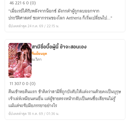
Aetheria
46
221
6
0 (0)
:
"เมื่อเรย์ได้รับพลังจากน็อกซ์ มังกรดำผู้ถูกลบออกจาก
ผู้
ประวัติศาสตร์ ชะตากรรมของโลก Aetheria ก็เริ่มเปลี่ยนไป..."
สืบทอด
อัปเดตล่าสุด 24 ก.ค. 69 / 22:15 น.
มังกร
ดำ
สามีซื่อบื้อผู้นี้ ข้าจะสอนเอง
จีนย้อนยุค
ณ.วิภา
สา
11
307
0
0 (0)
มี
คืนเข้าหอคืนแรก ข้าคิดว่าสามีที่ถูกบังคับให้แต่งงานด้วยคงเป็นบุรุษ
ซื่อ
เจ้าเล่ห์เหมือนคนอื่น แต่ผู้ชายตรงหน้ากลับเป็นคนซื่อเสียจนไม่รู้
บื้อ
แม้แต่จะจับมือภรรยาอย่างไร
ผู้
อัปเดตล่าสุด 18 ก.ค. 69 / 01:36 น.
นี้
ข้า