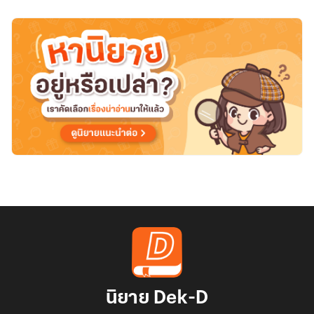
จะ
สอน
เอง
นิยาย Dek-D