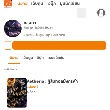
ข้ามไปยังเนื้อหาหลัก
นิยาย
เว็บตูน
อีบุ๊ก
มุมนักเขียน
ณ.วิภา
@ddgg_6a206b897d4
2
นิยาย
0
เว็บตูน
0
อีบุ๊ก
3
คนติดตาม
นิยาย
เว็บตูน
อีบุ๊ก
คอลเล็กชัน
นามปากกา
Aetheria : ผู้สืบทอดมังกรดำ
แฟนตาซี
ณ.วิภา