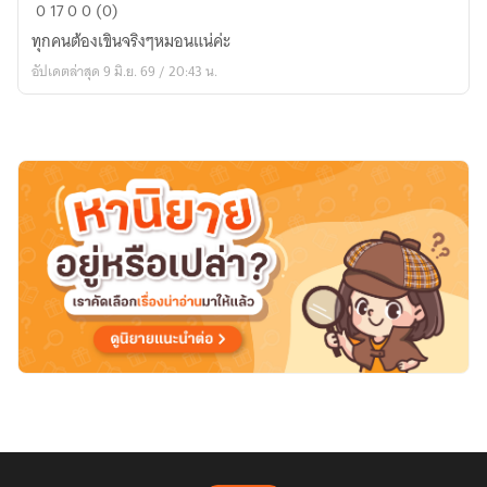
พระเอก
0
17
0
0 (0)
หน้า
ทุกคนต้องเขินจริงๆหมอนแน่ค่ะ
โหด
อัปเดตล่าสุด 9 มิ.ย. 69 / 20:43 น.
กับ
หนุ่ม
วิศวะ
แพทย์
สุด
หล่อ