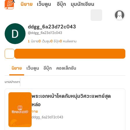
ข้ามไปยังเนื้อหาหลัก
นิยาย
เว็บตูน
อีบุ๊ก
มุมนักเขียน
ddgg_6a23d72c043
@ddgg_6a23d72c043
1
นิยาย
0
เว็บตูน
0
อีบุ๊ก
0
คนติดตาม
นิยาย
เว็บตูน
อีบุ๊ก
คอลเล็กชัน
นามปากกา
พระเอกหน้าโหดกับหนุ่มวิศวะแพทย์สุด
หล่อ
วาย
ddgg_6a23d72c043