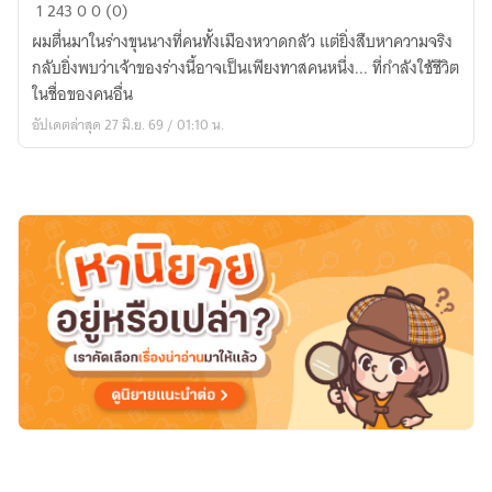
ข้าม
1
243
0
0 (0)
เวลา
ผมตื่นมาในร่างขุนนางที่คนทั้งเมืองหวาดกลัว แต่ยิ่งสืบหาความจริง
มา
กลับยิ่งพบว่าเจ้าของร่างนี้อาจเป็นเพียงทาสคนหนึ่ง... ที่กำลังใช้ชีวิต
เป็น
ในชื่อของคนอื่น
ขุนนาง
อัปเดตล่าสุด 27 มิ.ย. 69 / 01:10 น.
ตัว
ร้าย