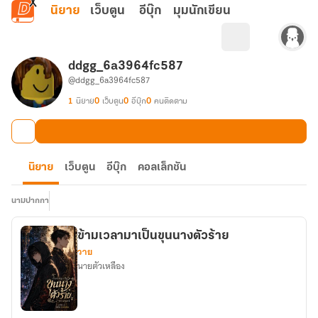
ข้ามไปยังเนื้อหาหลัก
นิยาย
เว็บตูน
อีบุ๊ก
มุมนักเขียน
ddgg_6a3964fc587
@ddgg_6a3964fc587
1
นิยาย
0
เว็บตูน
0
อีบุ๊ก
0
คนติดตาม
นิยาย
เว็บตูน
อีบุ๊ก
คอลเล็กชัน
นามปากกา
ข้ามเวลามาเป็นขุนนางตัวร้าย
วาย
นายตัวเหลือง