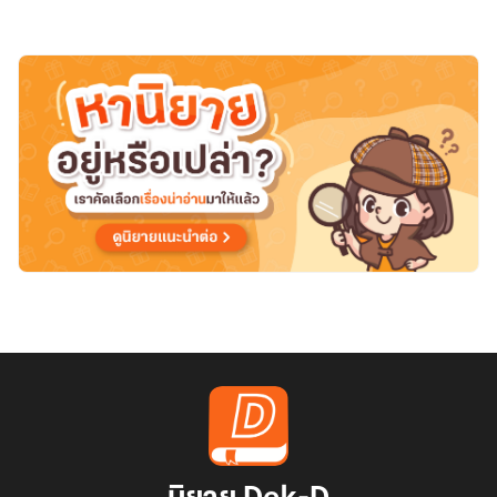
ว่า
โคก
เเค
"