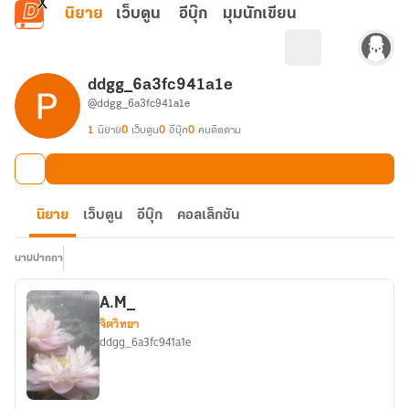
ข้ามไปยังเนื้อหาหลัก
นิยาย
เว็บตูน
อีบุ๊ก
มุมนักเขียน
ddgg_6a3fc941a1e
@ddgg_6a3fc941a1e
1
นิยาย
0
เว็บตูน
0
อีบุ๊ก
0
คนติดตาม
นิยาย
เว็บตูน
อีบุ๊ก
คอลเล็กชัน
นามปากกา
A.M_
จิตวิทยา
ddgg_6a3fc941a1e