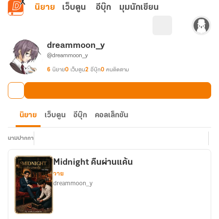
ข้ามไปยังเนื้อหาหลัก
นิยาย
เว็บตูน
อีบุ๊ก
มุมนักเขียน
dreammoon_y
@dreammoon_y
6
นิยาย
0
เว็บตูน
2
อีบุ๊ก
0
คนติดตาม
นิยาย
เว็บตูน
อีบุ๊ก
คอลเล็กชัน
นามปากกา
Midnight คืนผ่านแค้น
วาย
dreammoon_y