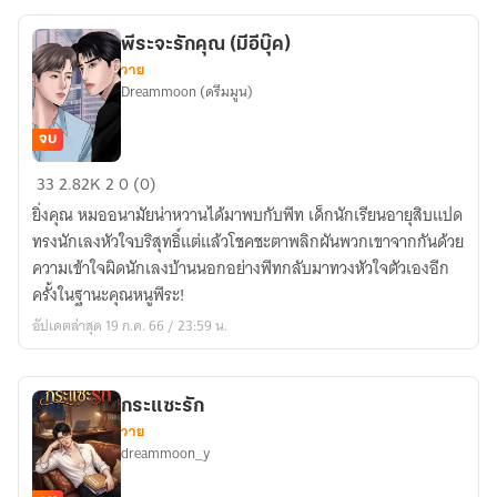
ไหม
ครับ
พีระจะรักคุณ (มีอีบุ๊ค)
วาย
Dreammoon (ดรีมมูน)
จบ
พี
33
2.82K
2
0 (0)
ระ
ยิ่งคุณ หมออนามัยน่าหวานได้มาพบกับพีท เด็กนักเรียนอายุสิบแปด
จะ
ทรงนักเลงหัวใจบริสุทธิ์แต่แล้วโชคชะตาพลิกผันพวกเขาจากกันด้วย
รัก
ความเข้าใจผิดนักเลงบ้านนอกอย่างพีทกลับมาทวงหัวใจตัวเองอีก
คุณ
ครั้งในฐานะคุณหนูพีระ!
(มี
อัปเดตล่าสุด 19 ก.ค. 66 / 23:59 น.
อี
บุ๊ค)
กระแซะรัก
วาย
dreammoon_y