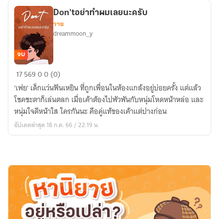
บุ๊ค)
Don'tอย่าทำผมเลยนะครับ
วาย
dreammoon_y
จบ
Don'tอย่า
17
569
0
0 (0)
ทำ
'เฟย' เด็กแว่นฟันเหยิน ที่ถูกเพื่อนในห้องแกล้งอยู่บ่อยครั้ง แต่แล้ว
ผม
โชคชะตาก็เล่นตลก เมื่อเค้าต้องไปพัวพันกับหนุ่มโหดหน้าหล่อ และ
เลย
หนุ่มใจดีหน้าใส ใครกันนะ คือคู่แท้ของเค้าแต่ปางก่อน
นะ
อัปเดตล่าสุด 18 ก.ค. 66 / 22:19 น.
ครับ