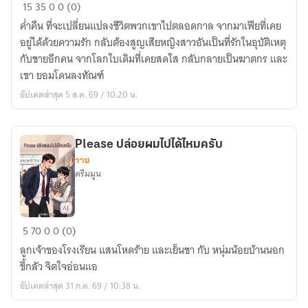
Midnight
15
35
0
0 (0)
คืน
ค่ำคืน ที่จะเปลี่ยนแปลงชีวิตพวกเขาไปตลอดกาล จากมาเฟียที่เคย
ผ่าน
อยู่ได้ด้วยความรัก กลับต้องสูญเสียหญิงสาวอันเป็นที่รักในอุบัติเหตุ
แค้น
กับชายอีกคน จากโลกใบเดิมที่เคยสดใส กลับกลายเป็นฆาตกร และ
เขา ยอมโดนลงทัณฑ์
อัปเดตล่าสุด 5 ส.ค. 69 / 10:20 น.
Please ปล่อยผมไปได้ไหมครับ
วาย
ดรีมมูน
Please
5
70
0
0 (0)
ปล่อย
ลูกเจ้าของโรงเรียน แสนโหดร้าย และเย็นชา กับ หนุ่มน้อยบ้านนอก
ผม
ขี้กลัว จิตใจอ่อนแอ
ไป
อัปเดตล่าสุด 31 ก.ค. 69 / 10:38 น.
ได้