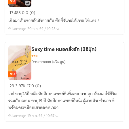
จบ
กระแซะ
17
485
0
0 (0)
รัก
เกิดมาเป็นชายถ้ามัวอายกัน อีกกี่วันจะได้เจาะ ไข่แดง!!
อัปเดตล่าสุด 20 ก.ค. 69 / 10:28 น.
Sexy time หมอคลั่งรัก (มีอีบุ๊ค)
วาย
Dreammoon (ดรีมมูน)
จบ
Sexy
23
3.97K
17
0 (0)
time
เวย์ อายุ28ปี อดีตนักศึกษาแพทย์ที่เพิ่งออกจากคุก ต้องมาใช้ชีวิต
หมอ
ร่วมกับ ฌอน อายุ19 ปี นักศึกษาแพทย์ปีหนึ่งผู้มากด้วยอำนาจ ที่
คลั่ง
พร้อมจะเขมือบเขาตลอดเวลา
รัก
อัปเดตล่าสุด 19 ก.ค. 66 / 10:57 น.
(มี
อี