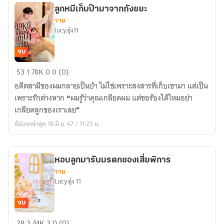
แก่
ลูกหมีเก็บป๊ามาจากถังขยะ
วาย
lucy.อุ๋ง11
จบ
ลูก
53
1.78K
0
0 (0)
หมี
อดีตสามีของผมกลายเป็นบ้า ไม่ใช่เพราะสงสารที่เก็บเขามา แต่เป็น
เก็บ
เพราะรักต่างหาก ❝ผมรู้ว่าคุณเกลียดผม แต่ขอร้องได้ไหมอย่า
ป๊า
เกลียดลูกของเราเลย❞
มา
อัปเดตล่าสุด 18 มิ.ย. 67 / 11:23 น.
จาก
ถัง
ขยะ
หอบลูกมารับมรดกของเสี่ยพิการ
วาย
Lucy.อุ๋ง 11
จบ
หอบ
28
3.44K
3
0 (0)