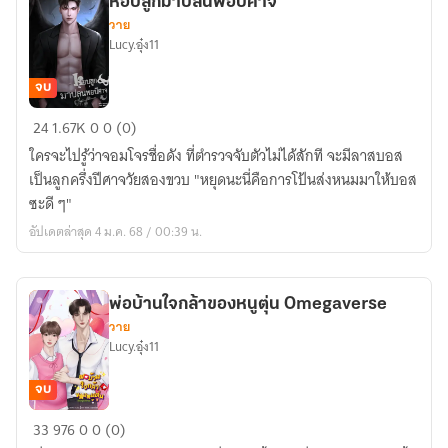
หอบลูกมาปล้นพ่อปีศาจ
วาย
Lucy.อุ๋ง11
จบ
หอบ
24
1.67K
0
0 (0)
ลูก
ใครจะไปรู้ว่าจอมโจรชื่อดัง ที่ตำรวจจับตัวไม่ได้สักที จะมีลาสบอส
มา
เป็นลูกครึ่งปีศาจวัยสองขวบ "หยุดนะนี่คือการโป้นส่งหนมมาให้บอส
ปล้น
ซะดี ๆ"
พ่อ
อัปเดตล่าสุด 4 ม.ค. 68 / 00:39 น.
ปีศาจ
พ่อบ้านใจกล้าของหนูตุ่น Omegaverse
วาย
Lucy.อุ๋ง11
จบ
พ่อ
33
976
0
0 (0)
บ้าน