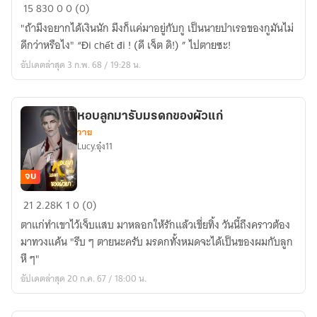
กุ๊ย
15
830
0
0 (0)
คน
"ถ้ามึงอยากได้เงินนัก มึงก็แค่มาอยู่กับกู เป็นนายบำเรอของกูมันไม่
เลว
ดีกว่าหรือไง" “Đi chết đi ! (ดี เจ็ต ดิ!) ” ไปตายซะ!
อัปเดตล่าสุด 3 ก.พ. 68 / 19:28 น.
หอบลูกมารับมรดกของผัวแก่
วาย
Lucy.อุ๋ง11
จบ
หอบ
21
2.28K
1
0 (0)
ลูก
ตาแก่ทำเขาไว้เจ็บแสบ มาหลอกให้รักแล้วเขี่ยทิ้ง วันนี้ถึงคราวต้อง
มา
มาทวงแค้น "รีบ ๆ ตายนะครับ มรดกทั้งหมดจะได้เป็นของผมกับลูก
รับ
หึ ๆ"
มรดก
อัปเดตล่าสุด 20 ก.ค. 67 / 18:00 น.
ของ
ผัว