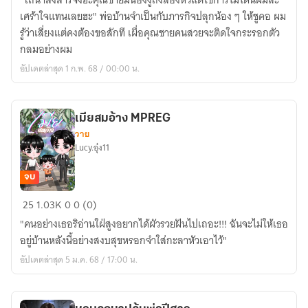
"โถ่น่าสงสารจังฮะคุณชายมีน้องงูถึงสองหัวแต่ใช้การไม่ได้นี่ผมล่ะ
คุณชาย
เศร้าใจแทนเลยฮะ" พ่อบ้านจำเป็นกับภารกิจปลุกน้อง ๆ ให้ชูคอ ผม
พิการ
รู้ว่าเสี่ยงแต่คงต้องขอสักที เผื่อคุณชายคนสวยจะติดใจกระรอกตัว
ตระกูล
กลมอย่างผม
งู
อัปเดตล่าสุด 1 ก.พ. 68 / 00:00 น.
สีชมพู
เมียสมอ้าง MPREG
วาย
Lucy.อุ๋ง11
จบ
เมีย
25
1.03K
0
0 (0)
สมอ้าง
"คนอย่างเธอริอ่านใฝ่สูงอยากได้ผัวรวยฝันไปเถอะ!!! ฉันจะไม่ให้เธอ
MPREG
อยู่บ้านหลังนี้อย่างสงบสุขหรอกจำใส่กะลาหัวเอาไว้"
อัปเดตล่าสุด 5 ม.ค. 68 / 17:00 น.