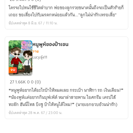
ลูก
ใครจะไปทนใช้ชีวิตลำบาก พ่อของลูกรวยขนาดนั้นถึงจะเป็นตัวร้ายก็
มา
เถอะ ขอเสี่ยงไปรับมรดกหน่อยแล้วกัน..."ลูกไม่น่ารักเหรอเสี่ย"
รับ
อัปเดตล่าสุด 8 มิ.ย. 67 / 11:10 น.
มรดก
ของ
เสี่ย
หนูพูห์ของป๋าเชน
พิการ
วาย
Lucy.อุ๋ง11
จบ
หนู
27
1.66K
0
0 (0)
พูห์
❝หนูพูห์อยากได้อะไรป๋าให้หมดเลย กระเป๋า นาฬิกา รถ เงินเดือน?❞
ของ
❝น้องพูห์แค่อยากกินบุฟเฟ่ต์ หมาล่าสายพาน ไอศกรีม เครปไส้
ป๋า
ทะลัก ฮันนี่โทส บิงชู ป๋าให้หนูได้ไหม?❞ (นายเอกอวบอ้วนน่ารัก)
เชน
อัปเดตล่าสุด 28 พ.ค. 67 / 23:00 น.