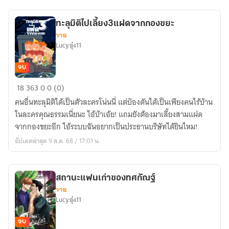
ทะลุมิติไปเลี้ยง3แฝดจากกองขยะ
วาย
Lucy.อุ๋ง11
จบ
ทะลุ
18
363
0
0 (0)
มิติ
คนอื่นทะลุมิติได้เป็นตัวละครโน่นนี่ แต่ป๋องดันได้เป็นเพียงคนไร้บ้าน
ไป
ในละครคุณธรรมเนี่ยนะ ไอ้บ้าเอ้ย! แถมยังต้องมาเลี้ยงสามแฝด
เลี้ยง3แฝด
จากกองขยะอีก ไอ้ระบบฉันอยากเป็นประธานบริษัทได้ยินไหม!
จาก
อัปเดตล่าสุด 9 ส.ค. 68 / 17:01 น.
กอง
ขยะ
สถานะแฟนเก่าของทศกัณฐ์
วาย
Lucy.อุ๋ง11
จบ