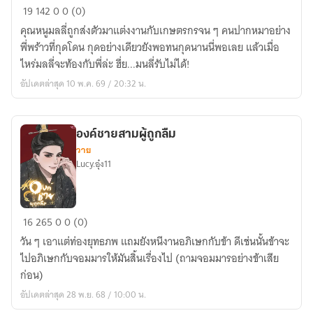
ผู้
19
142
0
0 (0)
บ่าว
คุณหนูมลลี่ถูกส่งตัวมาแต่งงานกับเกษตรกรจน ๆ คนปากหมาอย่าง
กุด
พี่พร้าวที่กุดโดน กุดอย่างเดียวยังพอทนกุดนานนี่พอเลย แล้วเมื่อ
โดน
ไหร่มลลี่จะท้องกับพี่ล่ะ ฮึ่ย...มนลี่รับไม่ได้!
ไส
อัปเดตล่าสุด 10 พ.ค. 69 / 20:32 น.
ว่า
บ่
ฮัก
องค์ชายสามผู้ถูกลืม
วาย
Lucy.อุ๋ง11
องค์
16
265
0
0 (0)
ชาย
วัน ๆ เอาแต่ท่องยุทธภพ แถมยังหนีงานอภิเษกกับข้า ดีเช่นนั้นข้าจะ
สาม
ไปอภิเษกกับจอมมารให้มันสิ้นเรื่องไป (ถามจอมมารอย่างข้าเสีย
ผู้
ก่อน)
ถูก
อัปเดตล่าสุด 28 พ.ย. 68 / 10:00 น.
ลืม