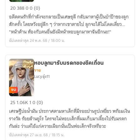
สถานะ
20
388
0
0 (0)
แฟน
อดีตคนรักที่กำลังจะกลายเป็นเศษธุลี กลับมาหาผู้เป็นป่าป๊าของลูก
เก่า
สักครั้ง โดยหวังอยู่ลึก ๆ ว่าหากเขาตายไป ลูกจะได้ไม่โดดเดี่ยว...
ของ
"หน้าด้าน ท้องกับคนอื่นยังมีหน้าหอบลูกมาหาฉันอีกนะ!"
ทศ
อัปเดตล่าสุด 24 พ.ค. 68 / 18:00 น.
กัณฐ์
หอบลูกมารับมรดกของชีคเถื่อน
วาย
Lucy.อุ๋ง11
จบ
หอบ
25
1.06K
1
0 (0)
ลูก
เศรษฐีบ่อน้ำมัน ประกาศตามหาเด็กที่มีรอยปานรูปเหยี่ยว พร้อมเงิน
มา
รางวัล ร้อยล้านยูโร ใครจะไม่หอบเด็กที่ผมเก็บมาเลี้ยงไปรับมรดก
รับ
กันล่ะ ว่าแต่ไอ้แก่ควายเผือกนั่นเป็นพ่อเด็กจริงหรือวะ
มรดก
อัปเดตล่าสุด 27 เม.ย. 68 / 18:15 น.
ของ