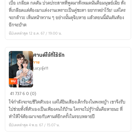
เบื่อ เกลียด กดดัน ปวดประสาทที่พูดมาทั้งหมดนั่นคือมนุษย์เมีย ทั้ง
ใจ
ที่เกลียดแต่ต้องมาแต่งงานเพราะเป็นคู่ชะตา อยากหย่าโว้ย! แต่ใคร
กล้า
จะกล้าวะ เห็นหน้าหวาน ๆ อย่างนั้นดุฉิบหาย แล้วตอนนี้มันดันท้อง
ของ
อีกจะบ้าต
หนู
อัปเดตล่าสุด 12 ธ.ค. 67 / 19:00 น.
ตุ่น
Omegaverse
ศานต์ใจ๋ที่ไร้รัก
วาย
Lucy.อุ๋ง11
จบ
ศานต์
41
737
6
0 (0)
ใจ๋
ใจ๋กำลังจะจบชีวิตตัวเอง แต่ได้ยินเสียงเด็กร้องในพงหญ้า เขาจึงรีบ
ที่
ไปช่วยทั้งที่ตัวเองเป็นเพียงคนไร้บ้าน ใครจะไปรู้ว่านั่นคือหายนะ ที่
ไร้
ทำให้ใจ๋ต้องมาเจอกับศานต์อีกครั้งในรอบหลายปี
รัก
อัปเดตล่าสุด 4 พ.ย. 67 / 15:07 น.