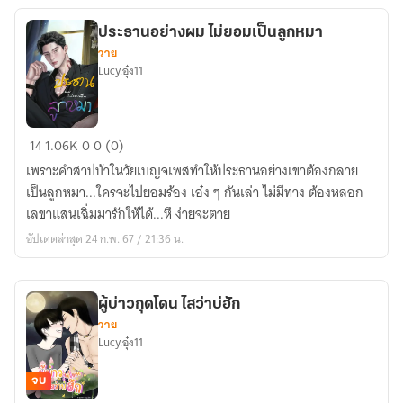
ประธานอย่างผม ไม่ยอมเป็นลูกหมา
วาย
Lucy.อุ๋ง11
ประธาน
14
1.06K
0
0 (0)
อย่าง
เพราะคำสาปบ้าในวัยเบญจเพสทำให้ประธานอย่างเขาต้องกลาย
ผม
เป็นลูกหมา...ใครจะไปยอมร้อง เอ๋ง ๆ กันเล่า ไม่มีทาง ต้องหลอก
ไม่
เลขาแสนเฉิ่มมารักให้ได้...หึ ง่ายจะตาย
ยอม
อัปเดตล่าสุด 24 ก.พ. 67 / 21:36 น.
เป็น
ลูก
หมา
ผู้บ่าวกุดโดน ไสว่าบ่ฮัก
วาย
Lucy.อุ๋ง11
จบ