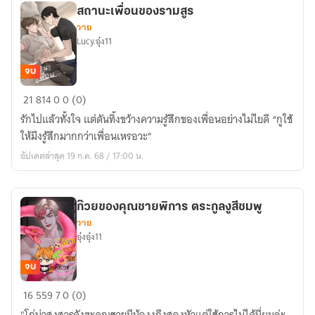
สถานะเพื่อนของรามสูร
วาย
Lucy.อุ๋ง11
จบ
สถานะ
21
814
0
0 (0)
เพื่อน
รักไปแล้วทั้งใจ แต่ดันทิ้งขว้างความรู้สึกของเพื่อนอย่างไม่ไยดี “กูใช้
ของ
ให้มึงรู้สึกมากกว่าเพื่อนเหรอวะ”
รามสูร
อัปเดตล่าสุด 19 ก.ค. 68 / 17:00 น.
ก๊วยของคุณชายพิการ ตระกูลงูสีชมพู
วาย
อุ๋งอุ๋ง11
จบ
ก๊วย
16
559
7
0 (0)
ของ