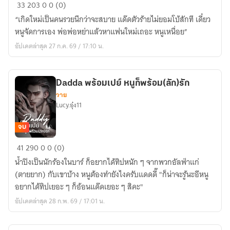
เกิด
33
203
0
0 (0)
ใหม่
“เกิดใหม่เป็นคนรวยนึกว่าจะสบาย แด๊ดตัวร้ายไม่ยอมโบ้สักที เดี๋ยว
ได้
หนูจัดการเอง พ่อพ่อหย่าแล้วหาแฟนใหม่เถอะ หนูเหนื่อย”
daddy
อัปเดตล่าสุด 27 ก.ค. 69 / 17:10 น.
ไม่
ยอม
โบ้
Dadda พร้อมเปย์ หนูก็พร้อม(ลัก)รัก
หนู
วาย
เหนื่อย
Lucy.อุ๋ง11
จบ
Dadda
41
290
0
0 (0)
พร้อม
น้ำปิงเป็นนักร้องในบาร์ ก็อยากได้ทิปหนัก ๆ จากพวกอัลฟ่าแก่
เปย์
(ตายยาก) กับเขาบ้าง หนูต้องทำยังไงครับแดดดี๊ "ก็น่าจะรู้นะอีหนู
หนู
อยากได้ทิปเยอะ ๆ ก็อ้อนแด๊ดเยอะ ๆ สิคะ"
ก็
อัปเดตล่าสุด 28 ก.พ. 69 / 17:01 น.
พร้อม(ลัก)รัก