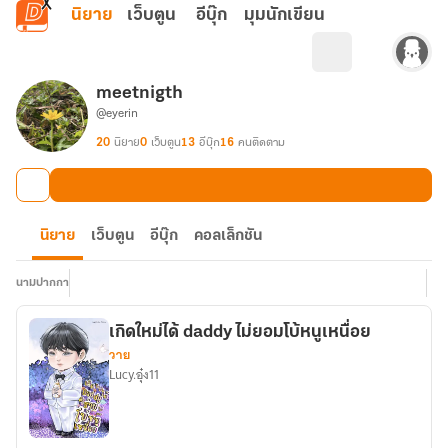
ข้ามไปยังเนื้อหาหลัก
นิยาย
เว็บตูน
อีบุ๊ก
มุมนักเขียน
meetnigth
@eyerin
20
นิยาย
0
เว็บตูน
13
อีบุ๊ก
16
คนติดตาม
นิยาย
เว็บตูน
อีบุ๊ก
คอลเล็กชัน
นามปากกา
เกิดใหม่ได้ daddy ไม่ยอมโบ้หนูเหนื่อย
วาย
Lucy.อุ๋ง11