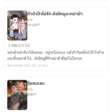
ชีค
เถื่อน
ถ้าป่าป๊าไม่รัก ยังมีหนูนะหม่าม้า
วาย
Lucy.อุ๋ง11
ถ้า
3
388
0
0 (0)
ป่า
หม่าม้าอย่าร้องไห้เลยนะ...หนูจะไม่งอแง แล้วถ้าวันหนึ่งป่าป๊าใจร้าย
ป๊า
และทิ้งหม่าม้าไป...ยังมีหนูที่รักหม่าม้าที่สุดในโลกนะ
ไม่
อัปเดตล่าสุด 1 มี.ค. 68 / 21:44 น.
รัก
ยัง
มี
กุ๊ยคนเลว
หนู
วาย
นะ
อุ๋งอุ๋ง11
หม่า
ม้า