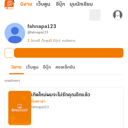
ข้ามไปยังเนื้อหาหลัก
นิยาย
เว็บตูน
อีบุ๊ก
มุมนักเขียน
fahnapa123
@fahnapa123
2
นิยาย
0
เว็บตูน
0
อีบุ๊ก
1
คนติดตาม
นิยาย
เว็บตูน
อีบุ๊ก
คอลเล็กชัน
นามปากกา
เกิดใหม่ผมจะไม่รักคุณอีกแล้ว
รักดราม่า
fahnapa123