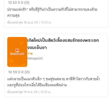
เกิด
12
63
0
0 (0)
ใหม่
ปราณแห่งรัก" หรือที่รู้กันว่าเป็นความรักที่ไม่สามารถจบลงด้วย
ผม
ความสุข
จะ
อัปเดตล่าสุด 18 เม.ย. 69 / 11:35 น.
ไม่
รัก
คุณ
เกิดใหม่เป็นสัตว์เลี้ยงแสนรักของพระเอก
อีก
จอมเย็นชา
แล้ว
วาย
fahnapa123
เกิด
10
59
0
0 (0)
ใหม่
แต่กลายเป็นแมวตัวเล็ก ๆ ขนฟูขนสลวย ตาสีฟ้าใสราวกับสายน้ำ
เป็น
และหูที่อ่อนไหวเมื่อได้ยินเสียงลมพัดผ่าน
สัตว์
อัปเดตล่าสุด 19 พ.ค. 69 / 14:32 น.
เลี้ยง
แสน
รัก