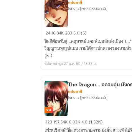
แฟนตาซี
BOOK
feriona [Fe-PinK/ZerzeS]
)
~Friday's
24
16.84K
283
5.0 (5)
Night
ยินดีต้อนรับสู่...คฤหาสน์เเคมพ์เบลล์แห่งเมือง T..
The
วิญญาณทุกรูปแบบ ภายใต้การปกครองของนายน้อยผู้ไ
Series
(FJ.)'
รัตติกาล
อัปเดตล่าสุด 27 ม.ค. 60 / 18:38 น.
รวม
วิญญาณ~
The Dragon... อลวนวุ่น มังกรผ
แฟนตาซี
feriona [Fe-PinK/ZerzeS]
จบ
The
123
197.54K
6.03K
4.0 (1.52K)
Dragon...
เฟรสเชิดหน้าขึ้น ดวงตาฉายความมุ่งมั่น สาวเท้าไปที