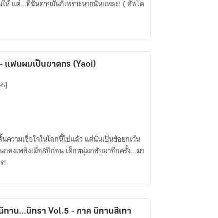
มให้ แต่...ที่ฉันตายมันก็เพราะนายนั่นแหละ! ( อัพโด
- แฟนผมเป็นฆาตกร (Yaoi)
eS]
้นความเชื่อใจในโลกนี้ไปแล้ว แต่นั่นเป็นข้อยกเว้น
ิตในกองเพลิงเมื่อ8ปีก่อน เด็กหนุ่มกลับมาอีกครั้ง...มา
ร!
ิทาน...นิทรา Vol.5 - ภาค นิทานสีเทา