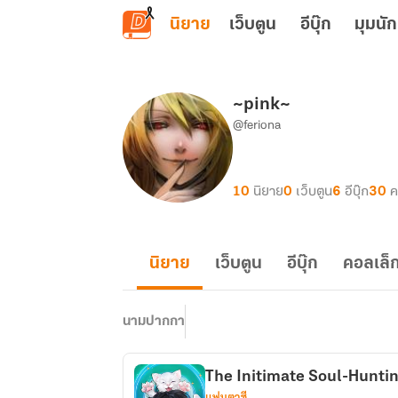
ข้ามไปยังเนื้อหาหลัก
นิยาย
เว็บตูน
อีบุ๊ก
มุมนัก
~pink~
@feriona
10
นิยาย
0
เว็บตูน
6
อีบุ๊ก
30
ค
นิยาย
เว็บตูน
อีบุ๊ก
คอลเล็ก
นามปากกา
The Initimate Soul-Hunti
แฟนตาซี