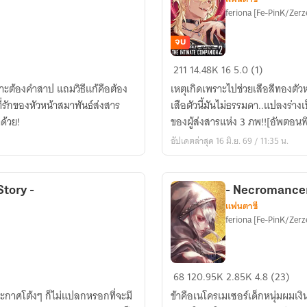
feriona [Fe-PinK/Zerz
จบ
The
211
14.48K
16
5.0 (1)
Intimate
เพราะต้องคำสาป แถมวิธีแก้คือต้อง
เหตุเกิดเพราะไปช่วยเสือสีทองตัวห
Companion
รักของหัวหน้าสมาพันธ์ส่งสาร
เสือตัวนี้มันไม่ธรรมดา..แปลงร่างเ
คู่หู
ด้วย!
ของผู้ส่งสารแห่ง 3 ภพ!![อัพตอนพ
ต่าง
อัปเดตล่าสุด 16 มิ.ย. 69 / 11:35 น.
ขั้ว!
tory -
- Necromancer 
แฟนตาซี
feriona [Fe-PinK/Zerz
-
68
120.95K
2.85K
4.8 (23)
Necromancer
ประกาศโต้งๆ ก็ไม่แปลกหรอกที่จะมี
ข้าคือเนโครเมเซอร์เด็กหนุ่มผม
-