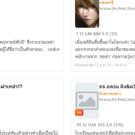
แฟนตาซี
feriona [Fe-PinK/Zerz
Time
1
31.54K
888
5.0 (10)
To
."คฤหาสน์พักผี" ซึ่งรวบรวมเหล่า
เมื่อเซคิลินตื่นขึ้นมาในโลกแห่ง '
Tales
ด้ชื่อว่าเป็นตัวหายนะ... 'เอฟเจ
นอกจากหาคำตอบและที่มาของตนเอง
นิทาน...นิทรา
พนักงานจาก 'หอดำ' ก่อความวุ่นว
Vol.5
อัปเดตล่าสุด 12 ต.ค. 59 / 18:43 น.
-
ภาค
นิทาน
่าเหล่า!!!
รร.อลวน คิง&คว
สี
รักหวานแหวว
เทา
feriona [Fe-PinK/Zerz
จบ
รร.อลวน
39
32.02K
255
4.0 (276)
คิง&ควีน
่ประตูห้องด้วยท่วงท่าเต็มเปี่ยมไป
โรงเรียนแสนเพอร์เฟ็คอันปกครองด้ว