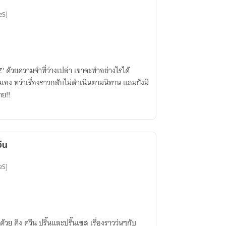
eS]
OZ' ด้วยความจำที่ว่างเปล่า เขาจะทำอย่างไรได้
 ทว่าเรื่องราวกลับไม่ดำเนินตามนิทาน แถมยังมี
าย!!
ีน
eS]
ย คิง ควีน ปริ๊นและปริ๊นเซส เรื่องราววุ่นๆกับ