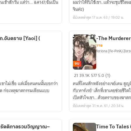
นเข้าสักวัน แต่ว่า... &#147;ฉันเป็น
ผมว่าให้รับใช้เขา..แล้วจะชุบชีวิตผ
[yaoi]
จินค่ะ)
อัปเดตล่าสุด 17 ม.ค. 63 / 19:02 น.
ตราย [Yaoi] (
-The Murderer
วาย
feriona [Fe-PinK/Zerz
จบ
-
21
39.1K
577
5.0 (1)
The
ขาไม่เชื่อ แต่เมื่อคนคนนั้นบอกว่า
คนที่โดนหักหลังอย่างเจย์เดน สูญสิ
Murderer-
ลือด ก่อเหตุฆาตกรรมเลียนแบบ
กับ'คาร์เรย์' เด็กที่เขาเคยช่วยชีว
แฟน
เปิดหัวใจเขา...ด้วยคราบของฆาตก
ผม
อัปเดตล่าสุด 31 พ.ค. 61 / 20:34 น.
เป็น
ฆาตกร
(Yaoi)
s รัตติกาลรวมวิญญาณ~
Time To Tales น