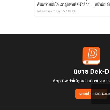
อลวน
ด้วยความมั่นใจ เขาสูดหายใจเข้าลึกๆ... [หน้าปกเล่
วุ่น
อัปเดตล่าสุด 7 ธ.ค. 55 / 18:23 น.
มังกร
ผ่า
เหล่า!!!
นิยาย Dek-D
App ที่จะทำให้คุณอ่านนิยายจนวาง
Dek-D.com ใช
ดาวน์โหลดแอป