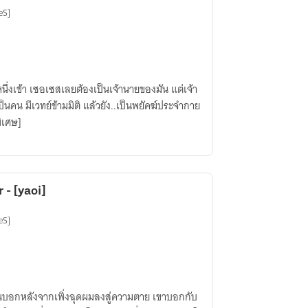
eS]
นึ่งเข้า เซอเซสเลยต้องเป็นเจ้านายของมัน แต่เจ้า
ป็นคน มีเวทย์ข้ามมิติ แล้วยัง..เป็นพยัคฆ์ประจำกาย
ิเศษ]
- [yaoi]
eS]
เงินบอกหลังจากเพิ่งฉุดผมลงสู่ความตาย เขาบอกกับ