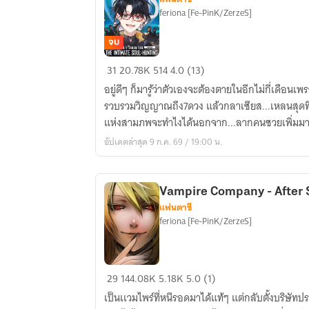
feriona [Fe-PinK/ZerzeS]
จบ
The
31
20.78K
514
4.0 (13)
Initimate
อยู่ดีๆ ก็มารู้ว่าตัวเองจะต้องตายในอีกไม่กี่เดือน
Soul-
รวบรวมวิญญาณถึง7ดวง แล้วกลาเซียส...เหลนสุดที่
Hunting
แห่งสามภพจะทำไงได้นอกจาก...ลากคนซวยเพิ่มมา
ภารกิจ
อัปเดตล่าสุด 9 ก.ค. 69 / 19:00 น.
ล่า
วิญญาณ
Vampire Company - After S
แฟนตาซี
feriona [Fe-PinK/ZerzeS]
Vampire
29
144.08K
5.18K
5.0 (1)
Company
เป็นเเวมไพร์ที่หนีรอดมาได้แท้ๆ แต่กลับตั้งบริษัท
-