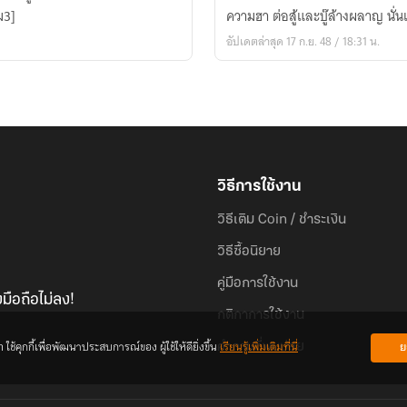
ม3]
ความฮา ต่อสู้และบู๊ล้างผลาญ นั่
อัปเดตล่าสุด 17 ก.ย. 48 / 18:31 น.
วิธีการใช้งาน
วิธีเติม Coin / ชำระเงิน
วิธีซื้อนิยาย
คู่มือการใช้งาน
มือถือไม่ลง!
กติกาการใช้งาน
้คุกกี้เพื่อพัฒนาประสบการณ์ของ ผู้ใช้ให้ดียิ่งขึ้น
เรียนรู้เพิ่มเติมที่นี่
ย
คำถามที่พบบ่อย