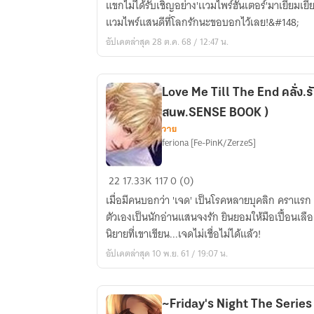
แขกไม่ได้รับเชิญอย่าง'เเวมไพร์ฮันเตอร์'มาเยี่ยมเยีย
After
แวมไพร์แสนดีที่โลกรักนะขอบอกไว้เลย!&#148;
Story
อัปเดตล่าสุด 28 ต.ค. 68 / 12:47 น.
-
Love Me Till The End คลั่ง.รัก.อัน
สนพ.SENSE BOOK )
วาย
feriona [Fe-PinK/ZerzeS]
Love
22
17.33K
117
0 (0)
Me
เมื่อมีคนบอกว่า 'เจด' เป็นโรคหลายบุคลิก คราแรก เ
Till
ตัวเองเป็นนักอ่านแสนจงรัก ยินยอมให้มือเปื้อนเ
The
นิยายที่เขาเขียน...เจดไม่เชื่อไม่ได้แล้ว!
End
อัปเดตล่าสุด 10 พ.ย. 61 / 19:07 น.
คลั่ง.รัก.อันตราย
[Yaoi]
(
~Friday's Night The Serie
สนพ.SENSE