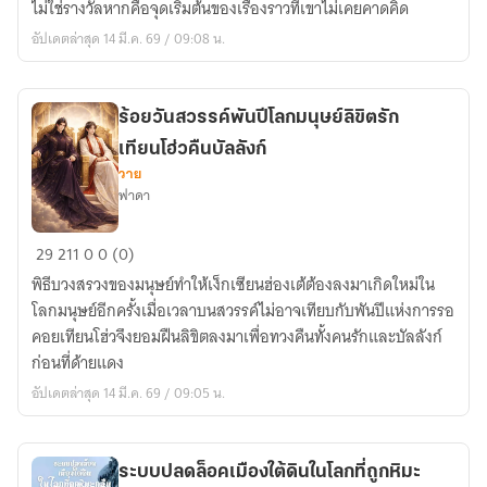
ไม่ใช่รางวัลหากคือจุดเริ่มต้นของเรื่องราวที่เขาไม่เคยคาดคิด
เป็น
อัปเดตล่าสุด 14 มี.ค. 69 / 09:08 น.
คน
จิ๋ว
ที่
ร้อยวันสวรรค์พันปีโลกมนุษย์ลิขิตรัก
ต่าง
เทียนโฮ่วคืนบัลลังก์
โลก
วาย
ฟาดา
ร้อย
29
211
0
0 (0)
วัน
พิธีบวงสรวงของมนุษย์ทำให้เง็กเซียนฮ่องเต้ต้องลงมาเกิดใหม่ใน
สวรรค์
โลกมนุษย์อีกครั้งเมื่อเวลาบนสวรรค์ไม่อาจเทียบกับพันปีแห่งการรอ
พันปี
คอยเทียนโฮ่วจึงยอมฝืนลิขิตลงมาเพื่อทวงคืนทั้งคนรักและบัลลังก์
โลก
ก่อนที่ด้ายแดง
มนุษย์
อัปเดตล่าสุด 14 มี.ค. 69 / 09:05 น.
ลิขิต
รัก
เทียน
ระบบปลดล็อคเมืองใต้ดินในโลกที่ถูกหิมะ
โฮ่ว