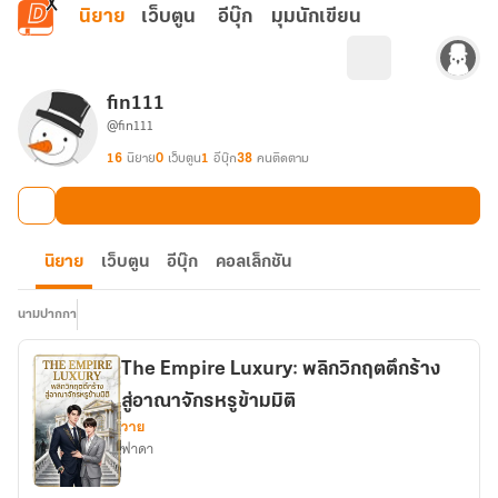
ข้ามไปยังเนื้อหาหลัก
นิยาย
เว็บตูน
อีบุ๊ก
มุมนักเขียน
fin111
@fin111
16
นิยาย
0
เว็บตูน
1
อีบุ๊ก
38
คนติดตาม
นิยาย
เว็บตูน
อีบุ๊ก
คอลเล็กชัน
นามปากกา
The Empire Luxury: พลิกวิกฤตตึกร้าง
สู่อาณาจักรหรูข้ามมิติ
วาย
ฟาดา