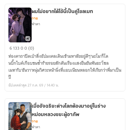
ไป
สร้าง
ผมไม่อยากได้ไอ้นี้เป็นคู่โซลเมท
เมือง
วาย
ที่
ฟาดา
ไม่มี
ใคร
ต้องการ
ผม
6
133
0
0 (0)
ไม่
ท่องคาถาปัดเป่าสิ่งอัปมงคลเดินเข้ามหาลัยอยู่ดีๆ'นะโม'ก็โด
อยาก
นบิ๊กไบค์เกือบชนซ้ำร้ายรอยสักดันเรืองแสงยืนยันพันธะ'โซล
ได้
เมท'กับ'ธันวา'หนุ่มวิศวะหน้านิ่งที่แอบเนียนหลอกให้เรียกว่าพี่มาเป็น
ไอ้
ปี
นี้
อัปเดตล่าสุด 27 ก.ค. 69 / 14:40 น.
เป็น
คู่
โซล
เมื่ออัจฉริยะต่างโลกต้องมาอยู่ในร่าง
เมท
หม่อมหลวงขยะผู้อาภัพ
วาย
ฟาดา