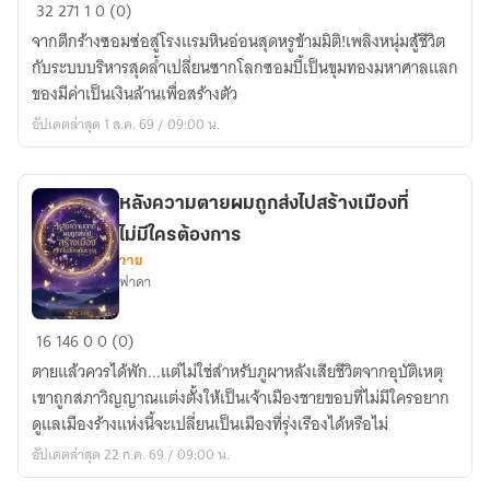
The
32
271
1
0 (0)
Empire
จากตึกร้างซอมซ่อสู่โรงแรมหินอ่อนสุดหรูข้ามมิติ!เพลิงหนุ่มสู้ชีวิต
Luxury:
กับระบบบริหารสุดล้ำเปลี่ยนซากโลกซอมบี้เป็นขุมทองมหาศาลแลก
พลิก
ของมีค่าเป็นเงินล้านเพื่อสร้างตัว
วิกฤต
อัปเดตล่าสุด 1 ส.ค. 69 / 09:00 น.
ตึก
ร้าง
สู่
หลังความตายผมถูกส่งไปสร้างเมืองที่
อาณาจักร
ไม่มีใครต้องการ
หรู
วาย
ข้าม
ฟาดา
มิติ
หลังค
16
146
0
0 (0)
วาม
ตายแล้วควรได้พัก...แต่ไม่ใช่สำหรับภูผาหลังเสียชีวิตจากอุบัติเหตุ
ตาย
เขาถูกสภาวิญญาณแต่งตั้งให้เป็นเจ้าเมืองชายขอบที่ไม่มีใครอยาก
ผม
ดูแลเมืองร้างแห่งนี้จะเปลี่ยนเป็นเมืองที่รุ่งเรืองได้หรือไม่
ถูก
อัปเดตล่าสุด 22 ก.ค. 69 / 09:00 น.
ส่ง