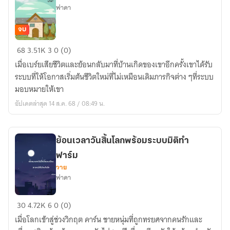
สร้าง
ฟาดา
เมือง
อัจฉริยะ
จบ
ย้อน
68
3.51K
3
0 (0)
อดีต
เมื่อเบร์ยเสียชีวิตและย้อนกลับมาที่บ้านเกิดของเขาอีกครั้งเขาได้รับ
พร้อม
ระบบที่ให้โอกาสเริ่มต้นชีวิตใหม่ที่ไม่เหมือนเดิมภารกิจต่าง ๆที่ระบบ
ระบบ
มอบหมายให้เขา
เพื่อ
อัปเดตล่าสุด 14 ส.ค. 68 / 08:49 น.
เริ่ม
ชีวิต
ใหม่
ย้อนเวลาวันสิ้นโลกพร้อมระบบมิติทำ
ฟาร์ม
วาย
ฟาดา
ย้อน
30
4.72K
6
0 (0)
เวลา
เมื่อโลกเข้าสู่ช่วงวิกฤต คาร์น ชายหนุ่มที่ถูกทรยศจากคนรักและ
วัน