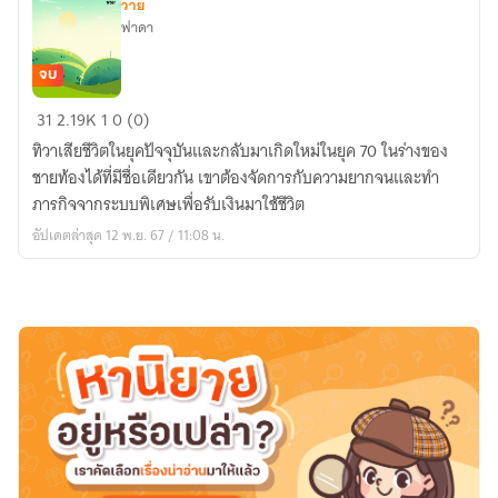
วาย
ฟาดา
จบ
(มีE-
31
2.19K
1
0 (0)
book)เกิด
ทิวาเสียชีวิตในยุคปัจจุบันและกลับมาเกิดใหม่ในยุค 70 ในร่างของ
ใหม่
ชายท้องได้ที่มีชื่อเดียวกัน เขาต้องจัดการกับความยากจนและทำ
ใน
ภารกิจจากระบบพิเศษเพื่อรับเงินมาใช้ชีวิต
ยุค70พร้อม
อัปเดตล่าสุด 12 พ.ย. 67 / 11:08 น.
ระบบ