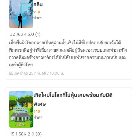
กลืน
คืน
วาย
บัลลังก์
ฟาดา
ระบบ
32
763
4
5.0 (1)
ปลด
เมื่อพื้นผิวโลกกลายเป็นสุสานน้ำแข็งไม่มีที่ใดปลอดภัยยกเว้นใต้
ล็อค
พิภพเขาคือผู้นำที่เสี่ยงตายส่วนผมคือผู้ถือครองระบบและทำภารกิจ
เมือง
กวาดหิมะสร้างอาณาจักรใต้ดินให้รอดพ้นจากความหนาวเหน็บและ
ใต้ดิน
เหล่าผู้หิวโหย
ใน
อัปเดตล่าสุด 25 ก.พ. 69 / 10:00 น.
โลก
ที่
ถูก
เกิดใหม่ในโลกที่ไม่คุ้นเคยพร้อมกับมิติ
หิมะ
พิเศษ
กลืน
วาย
ฟาดา
เกิด
15
1.58K
2
0 (0)