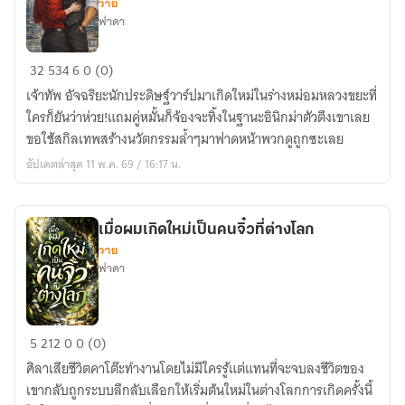
วาย
ครั้ง
ฟาดา
เมื่อ
32
534
6
0 (0)
อัจฉริยะ
เจ้าทัพ อัจฉริยะนักประดิษฐ์วาร์ปมาเกิดใหม่ในร่างหม่อมหลวงขยะที่
ต่าง
ใครก็ยันว่าห่วย!แถมคู่หมั้นก็จ้องจะทิ้งในฐานะอินิกม่าตัวตึงเขาเลย
โลก
ขอใช้สกิลเทพสร้างนวัตกรรมล้ำๆมาฟาดหน้าพวกดูถูกซะเลย
ต้อง
อัปเดตล่าสุด 11 พ.ค. 69 / 16:17 น.
มา
อยู่
ใน
เมื่อผมเกิดใหม่เป็นคนจิ๋วที่ต่างโลก
ร่าง
วาย
หม่อม
ฟาดา
หลวง
ขยะ
ผู้
เมื่อ
5
212
0
0 (0)
อาภัพ
ผม
ศิลาเสียชีวิตคาโต๊ะทำงานโดยไม่มีใครรู้แต่แทนที่จะจบลงชีวิตของ
เกิด
เขากลับถูกระบบลึกลับเลือกให้เริ่มต้นใหม่ในต่างโลกการเกิดครั้งนี้
ใหม่