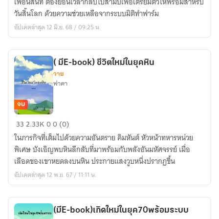
เพื่อนสนิท ต้องย้อนเวลากลับไปสามปีเพื่อเตรียมตัวให้พร้อมสำหรับ
สิ้น
วันสิ้นโลก ด้วยความช่วยเหลือจากระบบมิติทำฟาร์ม
โลก
อัปเดตล่าสุด 12 มิ.ย. 68 / 09:25 น.
พร้อม
ระบบ
มิติ
( มีE-book) ชีวิตใหม่ในยุคหิน
ทำ
วาย
ฟาร์ม
ฟาดา
จบ
(
33
2.33K
0
0 (0)
มีE-
ในภารกิจที่เต็มไปด้วยความอันตราย คิมหันต์ หัวหน้าทหารหน่วย
book)
พิเศษ บังเอิญพบหินลึกลับที่มาพร้อมกับพลังอันมหัศจรรย์ เมื่อ
ชีวิต
เลือดของเขาหยดลงบนหิน ประกายแสงวูบหนึ่งปรากฏขึ้น
ใหม่
อัปเดตล่าสุด 12 พ.ย. 67 / 11:11 น.
ใน
ยุค
หิน
(มีE-book)เกิดใหม่ในยุค70พร้อมระบบ