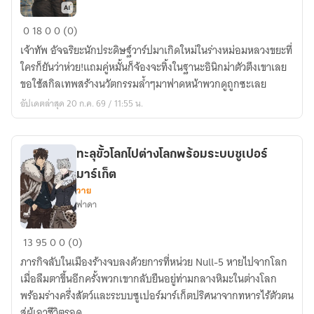
เมื่อ
0
18
0
0 (0)
อัจฉริยะ
เจ้าทัพ อัจฉริยะนักประดิษฐ์วาร์ปมาเกิดใหม่ในร่างหม่อมหลวงขยะที่
ต่าง
ใครก็ยันว่าห่วย!แถมคู่หมั้นก็จ้องจะทิ้งในฐานะอินิกม่าตัวตึงเขาเลย
โลก
ขอใช้สกิลเทพสร้างนวัตกรรมล้ำๆมาฟาดหน้าพวกดูถูกซะเลย
ต้อง
อัปเดตล่าสุด 20 ก.ค. 69 / 11:55 น.
มา
อยู่
ใน
ทะลุขั้วโลกไปต่างโลกพร้อมระบบซูเปอร์
ร่าง
มาร์เก็ต
หม่อม
วาย
หลวง
ฟาดา
ขยะ
ผู้
ทะลุ
13
95
0
0 (0)
อาภัพ
ขั้ว
ภารกิจลับในเมืองร้างจบลงด้วยการที่หน่วย Null-5 หายไปจากโลก
โลก
เมื่อลืมตาขึ้นอีกครั้งพวกเขากลับยืนอยู่ท่ามกลางหิมะในต่างโลก
ไป
พร้อมร่างครึ่งสัตว์และระบบซูเปอร์มาร์เก็ตปริศนาจากทหารไร้ตัวตน
ต่าง
สู่ผู้เอาชีวิตรอด