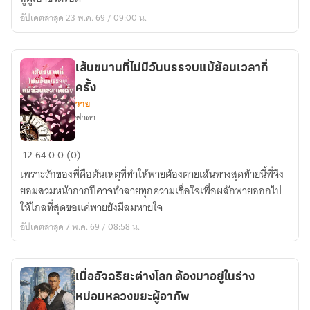
โลก
อัปเดตล่าสุด 23 พ.ค. 69 / 09:00 น.
พร้อม
ระบบ
ซู
เส้นขนานที่ไม่มีวันบรรจบแม้ย้อนเวลากี่
เปอร์
ครั้ง
มาร์เก็ต
วาย
ฟาดา
เส้น
12
64
0
0 (0)
ขนาน
เพราะรักของพี่คือต้นเหตุที่ทำให้พายต้องตายเส้นทางสุดท้ายนี้พี่จึง
ที่
ยอมสวมหน้ากากปีศาจทำลายทุกความเชื่อใจเพื่อผลักพายออกไป
ไม่มี
ให้ไกลที่สุดขอแค่พายยังมีลมหายใจ
วัน
อัปเดตล่าสุด 7 พ.ค. 69 / 08:58 น.
บรรจบ
แม้
ย้อน
เมื่ออัจฉริยะต่างโลก ต้องมาอยู่ในร่าง
เวลา
หม่อมหลวงขยะผู้อาภัพ
กี่