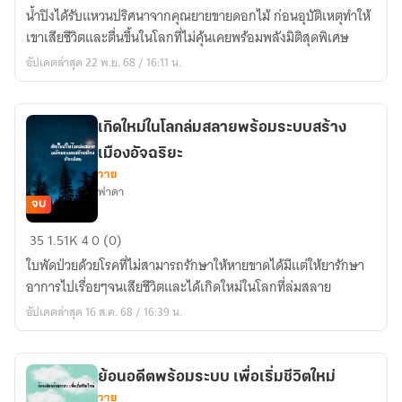
ใหม่
น้ำปิงได้รับแหวนปริศนาจากคุณยายขายดอกไม้ ก่อนอุบัติเหตุทำให้
ใน
เขาเสียชีวิตและตื่นขึ้นในโลกที่ไม่คุ้นเคยพร้อมพลังมิติสุดพิเศษ
โลก
อัปเดตล่าสุด 22 พ.ย. 68 / 16:11 น.
ที่
ไม่
คุ้น
เกิดใหม่ในโลกล่มสลายพร้อมระบบสร้าง
เคย
เมืองอัจฉริยะ
พร้อม
วาย
กับ
ฟาดา
มิติ
จบ
พิเศษ
เกิด
35
1.51K
4
0 (0)
ใหม่
ใบพัดป่วยด้วยโรคที่ไม่สามารถรักษาให้หายขาดได้มีแต่ให้ยารักษา
ใน
อาการไปเรื่อยๆจนเสียชีวิตและได้เกิดใหม่ในโลกที่ล่มสลาย
โลก
อัปเดตล่าสุด 16 ส.ค. 68 / 16:39 น.
ล่ม
สลาย
พร้อม
ย้อนอดีตพร้อมระบบ เพื่อเริ่มชีวิตใหม่
ระบบ
วาย