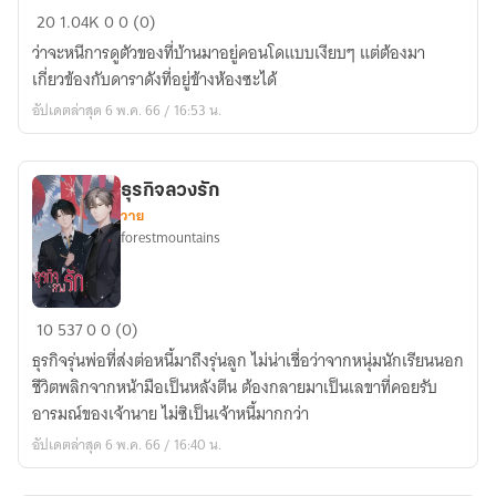
กรี้
20
1.04K
0
0 (0)
ด
ว่าจะหนีการดูตัวของที่บ้านมาอยู่คอนโดแบบเงียบๆ แต่ต้องมา
จน
เกี่ยวข้องกับดาราดังที่อยู่ข้างห้องซะได้
เจ็บ
อัปเดตล่าสุด 6 พ.ค. 66 / 16:53 น.
คอ
เพราะ
แฟน
ธุรกิจลวงรัก
ผม
วาย
เป็น
forestmountains
ดารา
ธุรกิจ
10
537
0
0 (0)
ลวง
ธุรกิจรุ่นพ่อที่ส่งต่อหนี้มาถึงรุ่นลูก ไม่น่าเชื่อว่าจากหนุ่มนักเรียนนอก
รัก
ชีวิตพลิกจากหน้ามือเป็นหลังตีน ต้องกลายมาเป็นเลขาที่คอยรับ
อารมณ์ของเจ้านาย ไม่ซิเป็นเจ้าหนี้มากกว่า
อัปเดตล่าสุด 6 พ.ค. 66 / 16:40 น.