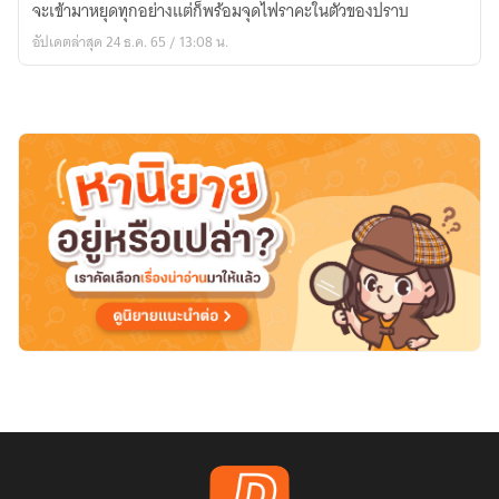
จะเข้ามาหยุดทุกอย่างแต่ก็พร้อมจุดไฟราคะในตัวของปราบ
ของ
อัปเดตล่าสุด 24 ธ.ค. 65 / 13:08 น.
ฉัน
คน
เดียว