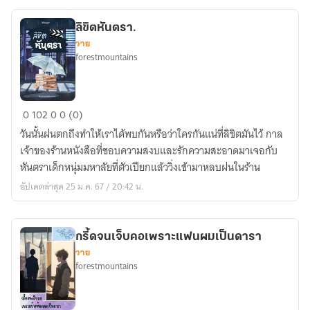
ลิขิตหันตรา.
วาย
forestmountains
ลิขิต
0
102
0
0 (0)
หันตรา.
วันนั้นฝนตกถึงทำให้เราได้พบกันหรือว่าใครกันแน่ที่ลิขิตมันไว้ กาล
เจ้าของร้านหนังสือที่ชอบความสงบและรักความสะอาดมาเจอกับ
หันตราเด็กหนุ่มมหาลัยที่ตัวเปียกแล้ววิ่งเข้ามาหลบฝนในร้าน
อัปเดตล่าสุด 25 ม.ค. 67 / 20:42 น.
กรี้ดจนเจ็บคอเพราะแฟนผมเป็นดารา
วาย
forestmountains