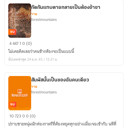
กัดกันแทบตายกลายเป็นต้องอ้าขา
วาย
forestmountains
จบ
กัด
4
447
1
0 (0)
กัน
ไม่เคยคิดเลยว่าคนข้างห้องจะเป็นแบบนี้
แทบ
อัปเดตล่าสุด 24 ธ.ค. 65 / 13:21 น.
ตาย
กลาย
เป็น
สัมผัสนั้นเป็นของฉันคนเดียว
ต้อง
วาย
อ้า
forestmountains
ขา
จบ
สัมผัส
10
723
0
0 (0)
นั้น
ปราบชายหนุ่มนักท่องราตรีที่ต้องหยุดทุกอย่างเมื่อเจอเข้ากับ นทีที่
เป็น