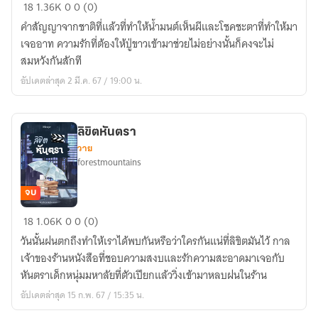
สถาน
18
1.36K
0
0 (0)
อิทธ
คำสัญญาจากชาติที่แล้วที่ทำให้น้ำมนต์เห็นผีและโชคชะตาที่ทำให้มา
ฤทธิ์
เจออาท ความรักที่ต้องให้ปู่ขาวเข้ามาช่วยไม่อย่างนั้นก็คงจะไม่
สมหวังกันสักที
อัปเดตล่าสุด 2 มี.ค. 67 / 19:00 น.
ลิขิตหันตรา
วาย
forestmountains
จบ
ลิขิต
18
1.06K
0
0 (0)
หันตรา
วันนั้นฝนตกถึงทำให้เราได้พบกันหรือว่าใครกันแน่ที่ลิขิตมันไว้ กาล
เจ้าของร้านหนังสือที่ชอบความสงบและรักความสะอาดมาเจอกับ
หันตราเด็กหนุ่มมหาลัยที่ตัวเปียกแล้ววิ่งเข้ามาหลบฝนในร้าน
อัปเดตล่าสุด 15 ก.พ. 67 / 15:35 น.