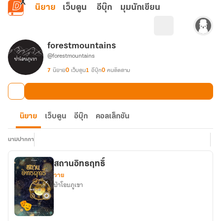
ข้ามไปยังเนื้อหาหลัก
นิยาย
เว็บตูน
อีบุ๊ก
มุมนักเขียน
forestmountains
@forestmountains
7
นิยาย
0
เว็บตูน
1
อีบุ๊ก
0
คนติดตาม
นิยาย
เว็บตูน
อีบุ๊ก
คอลเล็กชัน
นามปากกา
สถานอิทธฤทธิ์
วาย
ป่าโอบภูเขา