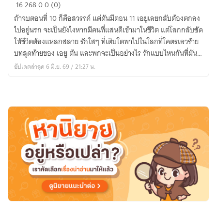
ปล่อย
16
268
0
0 (0)
รัก
ถ้าจบตอนที่ 10 ก็คือสวรรค์ แต่ดันมีตอน 11 เอยูเลยกลับต้องตกลง
|
ไปอยู่นรก จะเป็นยังไงหากมีคนที่แสนดีเข้ามาในชีวิต แต่โลกกลับซัด
Let
ให้ชีวิตต้องแหลกสลาย รักใสๆ ที่เติบโตพาไปในโลกที่โคตรเลวร้าย
Love
บทสุดท้ายของ เอยู ต้น และพกจะเป็นอย่างไร รักแบบไหนกันที่มัน
Go
เรียกว่าของจริง มาเอาใจช่วยพวกเขาไปพร้อมๆกัน 🤍
อัปเดตล่าสุด 6 มิ.ย. 69 / 21:27 น.
On