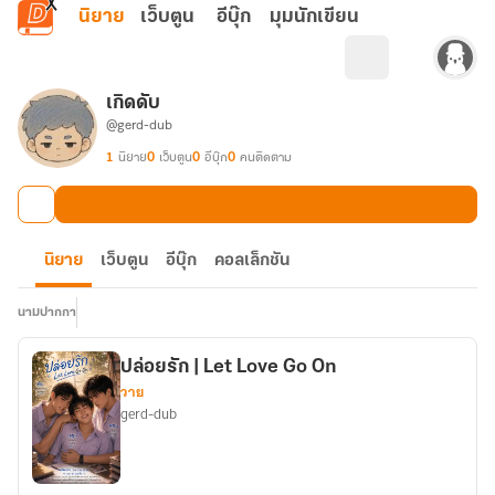
ข้ามไปยังเนื้อหาหลัก
นิยาย
เว็บตูน
อีบุ๊ก
มุมนักเขียน
เกิดดับ
@gerd-dub
1
นิยาย
0
เว็บตูน
0
อีบุ๊ก
0
คนติดตาม
นิยาย
เว็บตูน
อีบุ๊ก
คอลเล็กชัน
นามปากกา
ปล่อยรัก | Let Love Go On
วาย
gerd-dub