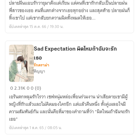
ปลายฝันแอบรักวายุมาตั้งแต่เรียน แต่คนที่เขารักกลับเป็นปลายฝน
ซ่อน
พี่สาวของเธอ คนที่แตกต่างจากเธอทุกอย่าง และสุดท้าย ปลายฝนก็
ใจ
ทิ้งเขาไป แต่เขากลับยกความผิดทั้งหมดให้เธอ...
อัปเดตล่าสุด 15 ต.ค. 66 / 19:30 น.
Sad Expectation ผิดไหมถ้าฉันจะรัก
เธอ
รักดราม่า
ติญญา
Sad
0
2.31K
0
0 (0)
Expectation
เอรินตกหลุมรักไรวา เชฟหนุ่มหล่อเพื่อนร่วมงาน น่าเสียดายเขามีผู้
ผิด
หญิงที่รักแล้วและไม่คิดมองใครอีก แต่แล้วคืนหนึ่ง ทั้งคู่เผลอใจมี
ไหม
ความสัมพันธ์กัน และนั่นคือที่มาของคำถามที่ว่า "ผิดไหมถ้าฉันจะรัก
ถ้า
เธอ"
ฉัน
อัปเดตล่าสุด 1 ส.ค. 65 / 08:05 น.
จะ
รัก