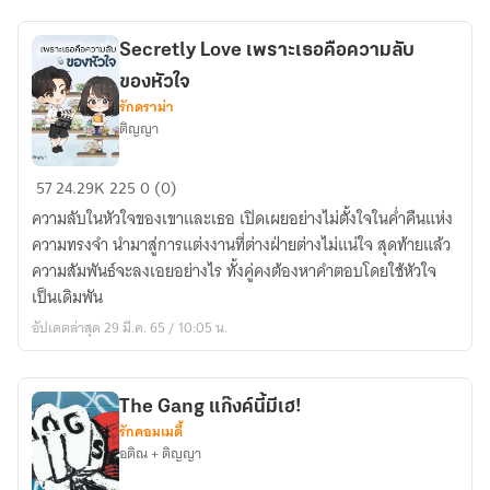
:
กับ
Secretly Love เพราะเธอคือความลับ
ดัก
ของหัวใจ
ร้ายก
รักดราม่า
ลาย
ติญญา
รัก)
Secretly
57
24.29K
225
0 (0)
Love
ความลับในหัวใจของเขาและเธอ เปิดเผยอย่างไม่ตั้งใจในค่ำคืนแห่ง
เพราะ
ความทรงจำ นำมาสู่การแต่งงานที่ต่างฝ่ายต่างไม่แน่ใจ สุดท้ายแล้ว
เธอ
ความสัมพันธ์จะลงเอยอย่างไร ทั้งคู่คงต้องหาคำตอบโดยใช้หัวใจ
คือ
เป็นเดิมพัน
ความ
อัปเดตล่าสุด 29 มี.ค. 65 / 10:05 น.
ลับ
ของ
หัวใจ
The Gang แก๊งค์นี้มีเฮ!
รักคอมเมดี้
อติณ + ติญญา