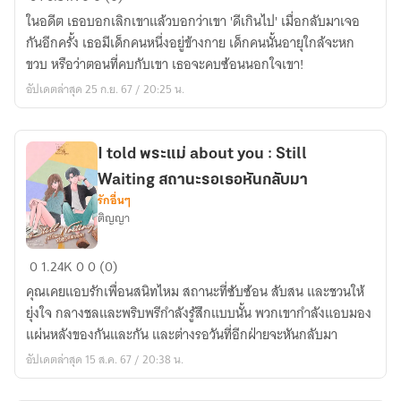
Good
ในอดีต เธอบอกเลิกเขาแล้วบอกว่าเขา 'ดีเกินไป' เมื่อกลับมาเจอ
to
กันอีกครั้ง เธอมีเด็กคนหนึ่งอยู่ข้างกาย เด็กคนนั้นอายุใกล้จะหก
Be
ขวบ หรือว่าตอนที่คบกับเขา เธอจะคบซ้อนนอกใจเขา!
True
อัปเดตล่าสุด 25 ก.ย. 67 / 20:25 น.
ดี
เกิน
ไป
I told พระแม่ about you : Still
Waiting สถานะรอเธอหันกลับมา
รักอื่นๆ
ติญญา
I
0
1.24K
0
0 (0)
told
คุณเคยแอบรักเพื่อนสนิทไหม สถานะที่ซับซ้อน สับสน และชวนให้
พระ
ยุ่งใจ กลางชลและพริบพรีกำลังรู้สึกแบบนั้น พวกเขากำลังแอบมอง
แม่
แผ่นหลังของกันและกัน และต่างรอวันที่อีกฝ่ายจะหันกลับมา
about
อัปเดตล่าสุด 15 ส.ค. 67 / 20:38 น.
you
: