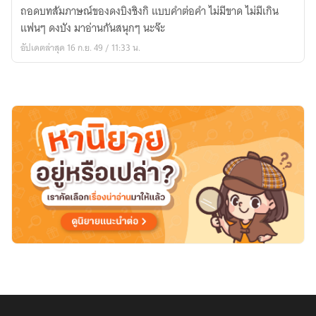
VS
ถอดบทสัมภาษณ์ของดงบิงชิงกิ แบบคำต่อคำ ไม่มีขาด ไม่มีเกิน
ดง
แฟนๆ ดงบัง มาอ่านกันสนุกๆ นะจ๊ะ
บัง
อัปเดตล่าสุด 16 ก.ย. 49 / 11:33 น.
ชิ
งกิ