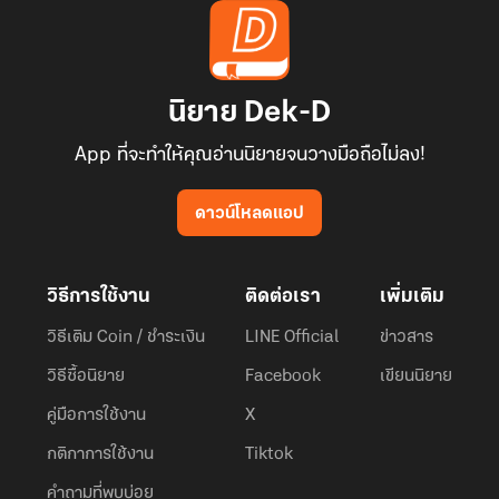
นิยาย Dek-D
App ที่จะทำให้คุณอ่านนิยายจนวางมือถือไม่ลง!
ดาวน์โหลดแอป
วิธีการใช้งาน
ติดต่อเรา
เพิ่มเติม
วิธีเติม Coin / ชำระเงิน
LINE Official
ข่าวสาร
วิธีซื้อนิยาย
Facebook
เขียนนิยาย
คู่มือการใช้งาน
X
กติกาการใช้งาน
Tiktok
คำถามที่พบบ่อย