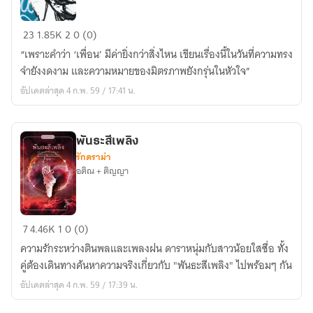
The
23
1.85K
2
0 (0)
Gang
“เพราะคำว่า ‘เพื่อน’ มีค่ายิ่งกว่าสิ่งไหน เขียนเรื่องนี้ในวันที่ความทรง
แก๊ง
จำยังงดงาม และความหมายของมิตรภาพยังกรุ่นในหัวใจ”
ค์
อัปเดตล่าสุด 4 ก.พ. 59 / 17:41 น.
นี้
มีเฮ!
พันธะสีเพลิง
รักดราม่า
อติณ + ติญญา
พันธะ
7
4.46K
1
0 (0)
สี
ความรักระหว่างตินพลและเพลงฝน ดาราหนุ่มกับสาวน้อยใสซื่อ ทั้ง
เพลิง
คู่ต้องเดินทางค้นหาความจริงเกี่ยวกับ "พันธะสีเพลิง" ไปพร้อมๆ กัน
อัปเดตล่าสุด 4 ก.พ. 59 / 17:39 น.