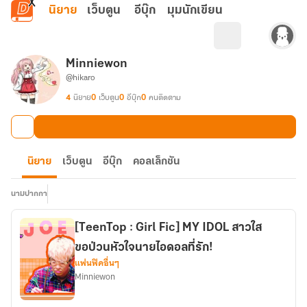
ข้ามไปยังเนื้อหาหลัก
นิยาย
เว็บตูน
อีบุ๊ก
มุมนักเขียน
Minniewon
@hikaro
4
นิยาย
0
เว็บตูน
0
อีบุ๊ก
0
คนติดตาม
นิยาย
เว็บตูน
อีบุ๊ก
คอลเล็กชัน
นามปากกา
[TeenTop : Girl Fic] MY IDOL สาวใส
ขอป่วนหัวใจนายไอดอลที่รัก!
แฟนฟิคอื่นๆ
Minniewon