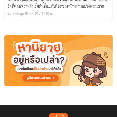
เมื่อหัวใจต้องได้รับการดูแล และความสุขที่ตามหาคือ...เธอ...ความ
B
รักที่แสนหวานจึงเริ่มต้นขึ้น...กับไอดอลหน้าหวานอย่างพวกเขา!!
O
อัปเดตล่าสุด 18 ก.ค. 57 / 21:40 น.
Y
F
R
I
E
N
D
ภารกิจ
ปรับปรุง
หัวใจ
นาย
ไอ
ดอล