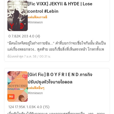
[Fic VIXX] JEKYll & HYDE | Lose
control #Lebin
แฟนฟิคเกาหลี
Minniewon
[Fic
0
7.82K
203
4.0 (4)
VIXX]
"มีคนโรคจิตอยํูในร่างกายฉัน..." คำที่บอกว่าจะเชื่อใจกันนั้น มันเป็น
JEKYll
แค่เรื่องหลอกลวง.. สุดท้าย เธอก็เชื่อสิ่งที่เห็นตรงหน้า โกหกทั้งเพ
&
อัปเดตล่าสุด 7 ม.ค. 58 / 00:31 น.
HYDE
|
Lose
[Girl Fic] B O Y F R I E N D ภารกิจ
control
ปรับปรุงหัวใจนายไอดอล
#Lebin
แฟนฟิคอื่นๆ
Minniewon
จบ
[Girl
124
17.95K
1.03K
4.0 (15)
Fic]