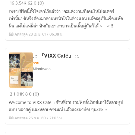
[TeenTop
16
3.54K
62
0 (0)
:
เพราะชีวิตนี้ตั้งใจเอาไว้แล้วว่า "จะแต่งงานกับคนในโปสเตอร์
Girl
เท่านั้น" ฉันจึงต้องมาตามหาหัวใจในต่างแดน แม้จะดูเป็นเรื่องเพ้อ
Fic]
ฝัน แต่ไม่แน่นี่น่า ฉันกับเขาเราอาจเป็นเนื้อคู่กันก็ได้ >__< !!
MY
อัปเดตล่าสุด 28 เม.ย. 61 / 06:38 น.
IDOL
สาว
ใส
.:: 『VIXX Café』 ::.
ขอ
วาย
ป่วน
Minniewon
หัวใจ
นาย
ไอ
.::
2
1.01K
8
0 (0)
ดอล
『VIXX
ที่รัก!
Welcome to VIXX Café :: ร้านที่รวบรวมฟิคสั้นวิกซ์เอาไว้หลายรูป
Café』
แบบ หลายคู่ และหลายอารมณ์ แล้วแวะมาบ่อยๆนะคะ ::
::.
อัปเดตล่าสุด 26 ก.พ. 60 / 21:05 น.