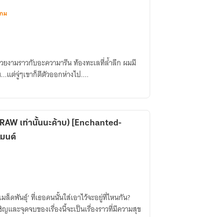
เกม
าสวยงามราวกับอะความารีน ท้องทะเลที่ล้ำลึก ผมมี
..แต่จู่ๆเขาก็ตีตัวออกห่างไป....
 RAW เท่านั้นนะค้าบ) [Enchanted-
งมนต์
ิญและจุดจบของเรื่องนี้จะเป็นเรื่องราวที่มีความสุข