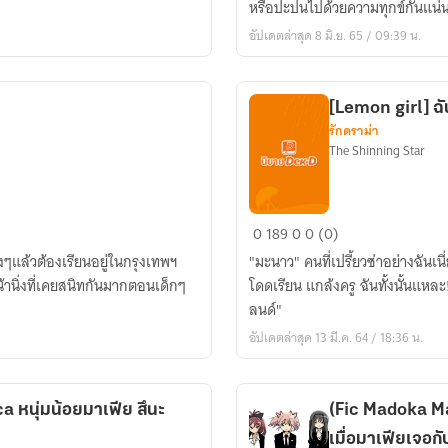
หรือปะปนไปด้วยความทุกข์กันแน่
RAW
อัปเดตล่าสุด 8 มิ.ย. 65 / 09:39 น.
เท่านั้น
นะ
ค้าบ)
[Lemon girl] ฉ
[Enchanted-
รักดราม่า
topia]
The Shinning Star
เมือง
ต้อง
มนต์
[Lemon
0
189
0
0 (0)
girl]
ิงๆแล้วต้องเรียนอยู่ในกรุงเทพฯ
"มะนาว" คนที่เปรี้ยวซ่าอย่างฉัน
ฉัน
โดดเรียน แกล้งครู ฉันทั้งนั้นแหละ! แต่จะมาแพ้ตาแว่น กรรมการระเบียบอย่าง "แบ
นี่
ลนด์"
ไง!
อัปเดตล่าสุด 13 มี.ค. 64 / 18:36 น.
แฟน
ของ
นาย
(Fic Madoka M
เมื่อมาเฟียเจอก