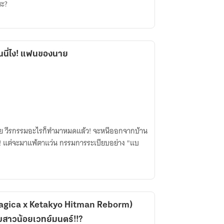
นะ?
ันนี่ไง! แฟนของนาย
เนี่ย วีรกรรมอะไรก็ทำมาหมดแล้ว! จะหนีออกจากบ้าน
agica x Ketakyo Hitman Reborm)
ับสาวน้อยเวทย์มนตร์!!?