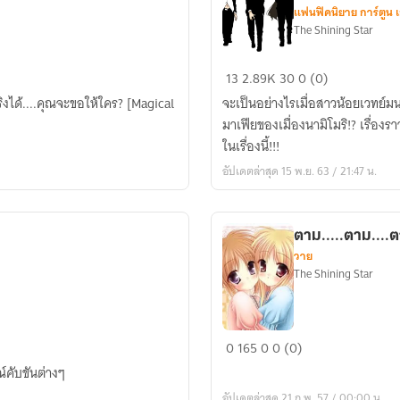
แฟนฟิคนิยาย การ์ตูน 
The Shining Star
(Fic
13
2.89K
30
0 (0)
Madoka
งได้....คุณจะขอให้ใคร? [Magical
จะเป็นอย่างไรเมื่อสาวน้อยเวทย์ม
Magica
มาเฟียของเมื่องนามิโมริ!? เรื่อง
x
ในเรื่องนี้!!!
Ketakyo
อัปเดตล่าสุด 15 พ.ย. 63 / 21:47 น.
Hitman
Reborm)
เมื่อ
ตาม.....ตาม...
มาเฟีย
วาย
เจอ
The Shining Star
กับ
สาว
น้อย
ตาม.....ตาม....ตาม
0
165
0
0 (0)
เวทย์
เส้น
ณ์คับขันต่างๆ
มนตร์!!?
ทาง
อัปเดตล่าสุด 21 ก.พ. 57 / 00:00 น.