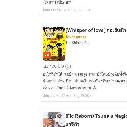
"โทกามิ เบียคุยะ"
Makoto
อัปเดตล่าสุด 6 ม.ค. 67 / 22:13 น.
[Escape
from
this
[Whisper of love] กระซิบรัก
abyss]
รักหวานแหวว
The Shining Star
จบ
[Whisper
23
400
0
0 (0)
of
อะไรที่ทำให้ "เมย์" สาวกรุงเทพหน้าใสอย่างฉันที่จร
love]
ต้องกลับบ้านเกิด แล้วดันไปเจอกับ "อินทร์" หนุ่มหน้านิ่งที่เคยสนิทกันมากตอนเด็กๆ
กระซิบ
เรื่องราววัยเยาว์จึงหวนคืนอีกครั้ง
รัก
อัปเดตล่าสุด 28 พ.ย. 64 / 19:00 น.
(Fic Reborn) Tsuna's Magica หนุ่มน้อยมาเฟีย สึนะ
มาจิก้า