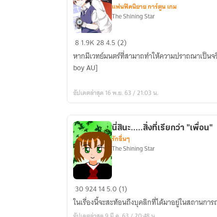
แฟนฟิคนิยาย การ์ตูน เกม
The Shining Star
(Fic
8
1.9K
28
4.5 (2)
Reborn)
หากมีเวทย์มนตร์ที่สามาถทำให้ความปราถณาเป็นจริ
Tsuna's
boy AU]
Magica
หนุ่ม
อัปเดตล่าสุด 16 พ.ย. 63 / 21:03 น.
น้อย
มาเฟีย
สึนะ
นี่สินะ.....สิ่งที่เรียกว่า "เพื่อน"
มา
รักอื่นๆ
จิก้
The Shining Star
า
นี่
30
924
14
5.0 (1)
สินะ.....สิ่ง
ในเรื่องนี้จะสะท้อนถึงบุคลิกที่ได้มาอยู่ในสถานการ
ที่
อัปเดตล่าสุด 9 มี.ค. 63 / 20:48 น.