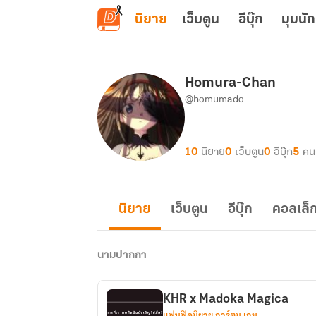
ข้ามไปยังเนื้อหาหลัก
นิยาย
เว็บตูน
อีบุ๊ก
มุมนัก
Homura-Chan
@homumado
10
นิยาย
0
เว็บตูน
0
อีบุ๊ก
5
คน
นิยาย
เว็บตูน
อีบุ๊ก
คอลเล็ก
นามปากกา
KHR x Madoka Magica
แฟนฟิคนิยาย การ์ตูน เกม