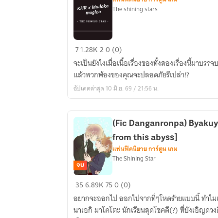
The shining stars
KHR
7
1.28K
2
0 (0)
x
จะเป็นยังไงเมื่อเนื้อเรื่องของทั้งสองเรื่องนี้มาบร
Madoka
แล้วพวกพ้องของคุณจะปลอดภัยรึเปล่า!?
Magica
อัปเดตล่าสุด 10 มิ.ย. 69 / 21:56 น.
(Fic Danganronpa) Byakuy
from this abyss]
แฟนฟิคนิยาย การ์ตูน เกม
The Shining Star
จบ
(Fic
35
6.89K
75
0 (0)
Danganronpa)
อยากจะออกไป ออกไปจากที่ๆโหดร้ายแบบนี้ ทำไมเรื
Byakuya
นาเอกิ มาโคโตะ นักเรียนสุดโชคดี(?) ที่บังเอิญดวง
x