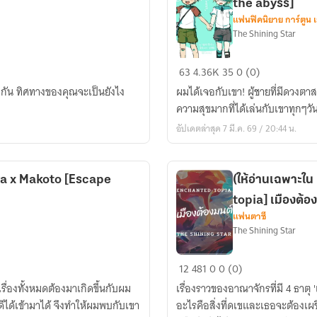
the abyss]
แฟนฟิคนิยาย การ์ตูน 
The Shining Star
(Fic
63
4.36K
35
0 (0)
Danganronpa)
รจบกัน ทิศทางของคุณจะเป็นยังไง
ผมได้เจอกับเขา! ผู้ชายที่มีดวงต
Byakuya
ความสุขมากที่ได้เล่นกับเขาทุกๆวัน.
x
อัปเดตล่าสุด 7 มี.ค. 69 / 20:44 น.
Makoto
[Before
the
a x Makoto [Escape
(ให้อ่านเฉพาะใน
abyss]
topia] เมืองต้อ
แฟนตาซี
The Shining Star
(ให้
12
481
0
0 (0)
อ่าน
่องทั้งหมดต้องมาเกิดขึ้นกับผม
เรื่องราวของอาณาจักรที่มี 4 ธาตุ 'เมล็ดพันธุ์' ที่เธอคนนั้นใส่เอาไว้จะอยู่ที่ไหนกัน?
เฉพาะ
ดีได้เข้ามาได้ จึงทำให้ผมพบกับเขา
อะไรคือสิ่งที่ดเขและเธอจะต้องเผช
ใน