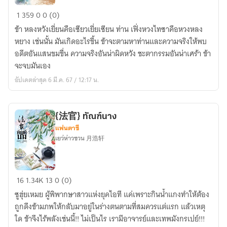
ทุก
1
359
0
0 (0)
ชาติ
ข้า หลงหวังเยี่ยนคือเซียวเยี่ยเซียน ท่าน เฟิ่งหวงไทซาคือหวงหลง
ภพ
หยาง เช่นนั้น มันเกิดอะไรขึ้น ข้าจะตามหาท่านและความจริงให้พบ
ล้วน
อดีตอันแสนขมขื่น ความจริงอันน่าผิดหวัง ชะตากรรมอันน่าเศร้า ข้า
เกลียด
จะจบมันเอง
ชัง
อัปเดตล่าสุด 6 มี.ค. 67 / 12:17 น.
SS2
{法官} ทัณฑ์นาง
แฟนตาซี
เยว่ห่าวซวน 月浩轩
{法
16
1.34K
13
0 (0)
官}
ซูฮุ่ยเหมย ผู้พิพากษาสาวแห่งยุคไอที แค่เพราะกินน้ำแกงทำให้ต้อง
ทัณฑ์
ถูกดึงข้ามภพให้กลับมาอยู่ในร่างตนตามที่สมควรแต่แรก แล้วเหตุ
นาง
ใด ข้าจึงไร้พลังเช่นนี้!! ไม่เป็นไร เรามีอาจารย์และเทพมังกรเปย์!!!