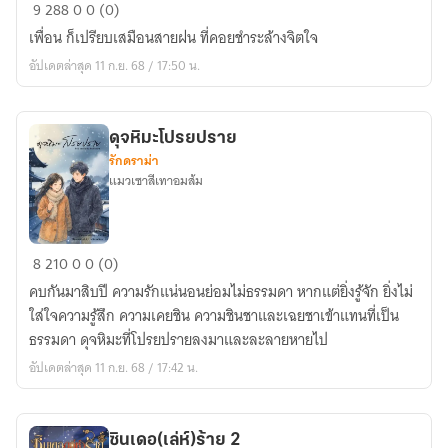
ยาม
9
288
0
0 (0)
ฝน
เพื่อน ก็เปรียบเสมือนสายฝน ที่คอยชำระล้างจิตใจ
พรำ
อัปเดตล่าสุด 11 ก.ย. 68 / 17:50 น.
ดุจหิมะโปรยปราย
รักดราม่า
แมวเซาสีเทาอมส้ม
ดุจ
8
210
0
0 (0)
หิมะ
คบกันมาสิบปี ความรักแน่นอนย่อมไม่ธรรมดา หากแต่ยิ่งรู้จัก ยิ่งไม่
โปรยปราย
ใส่ใจความรู้สึก ความเคยชิน ความชินชาและเฉยชาเข้าแทนที่เป็น
ธรรมดา ดุจหิมะที่โปรยปรายลงมาและละลายหายไป
อัปเดตล่าสุด 11 ก.ย. 68 / 17:42 น.
ซินเดอ(เล่ห์)ร้าย 2