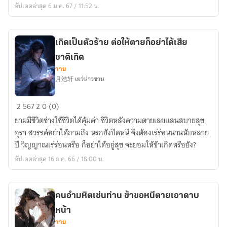
อัปเดตล่าสุด 6 ม.ค. 67 / 11:52 น.
เกิดเป็นตัวร้าย ต่อให้ตายก็อย่าได้เสีย
ชาติเกิด
วาย
月浩轩 เยว่ห่าวซวน
เกิด
2
567
2
0 (0)
เป็น
ยามมีชีวิตช่างใช้ชีวิตได้คุ้มค่า ชีวิตหลังความตายเลยแสนสบายสุข
ตัว
อุรา สวรรค์อย่าได้ถามถึง นรกยังปิดหนี จึงต้องเร่ร่อนนานนับหลาย
ร้าย
ปี วิญญาณเร่ร่อนหรือ ก็อย่าได้อยู่สุข จะยอมให้ข้าเกิดหรือยัง?
ต่อ
อัปเดตล่าสุด 16 ธ.ค. 66 / 18:00 น.
ให้
ตาย
ก็
คนอำมหิตเช่นท่าน ข้าขอหนีตายเอาดาบ
อย่า
หน้า
ได้
วาย
เสีย