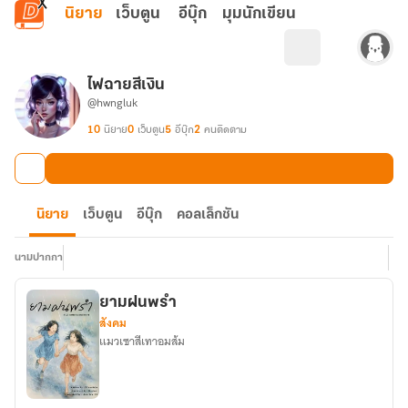
ข้ามไปยังเนื้อหาหลัก
นิยาย
เว็บตูน
อีบุ๊ก
มุมนักเขียน
ไฟฉายสีเงิน
@hwngluk
10
นิยาย
0
เว็บตูน
5
อีบุ๊ก
2
คนติดตาม
นิยาย
เว็บตูน
อีบุ๊ก
คอลเล็กชัน
นามปากกา
ยามฝนพรำ
สังคม
แมวเซาสีเทาอมส้ม