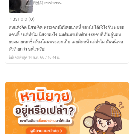
月浩轩 เยว่ห่าวซวน
ชาติ
เกิด
คน
1
391
0
0 (0)
อำมหิต
คนแต่งจิต นิยายจิต พระเอกอัมหิตขนาดนี้ ชอบไปได้ยังไงกัน ผมขอ
เช่น
แอนตี้!! แต่ทำไม นี่ซวยอะไร ผมดันมาเป็นตัวประกอบที่เป็นคู่นอน
ท่าน
ของนายเอกซึ่งต้องโดนพระเอกเก็บ เลยคิดหนี แต่ทำไม ดันหนีเจอ
ข้า
ตัวร้ายกว่า อะไรครับ!
ขอ
อัปเดตล่าสุด 14 ต.ค. 66 / 16:44 น.
หนี
ตาย
เอา
ดาบ
หน้า