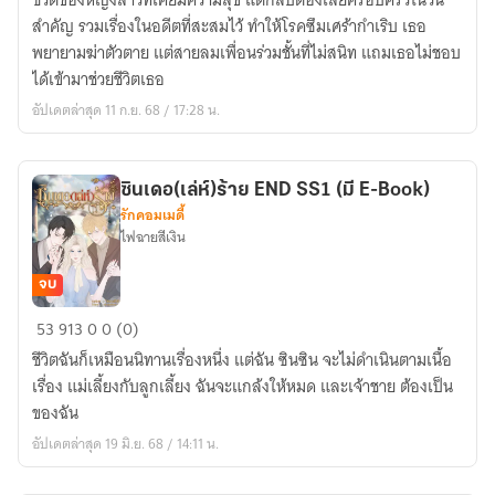
ชีวิตของหญิงสาวที่เคยมีความสุข แต่กลับต้องเสียครอบครัวในวัน
ดาว
สำคัญ รวมเรื่องในอดีตที่สะสมไว้ ทำให้โรคซึมเศร้ากำเริบ เธอ
พยายามฆ่าตัวตาย แต่สายลมเพื่อนร่วมชั้นที่ไม่สนิท แถมเธอไม่ชอบ
ได้เข้ามาช่วยชีวิตเธอ
อัปเดตล่าสุด 11 ก.ย. 68 / 17:28 น.
ซินเดอ(เล่ห์)ร้าย END SS1 (มี E-Book)
รักคอมเมดี้
ไฟฉายสีเงิน
จบ
ซิ
53
913
0
0 (0)
นเดอ(เล่ห์)ร้าย
ชีวิตฉันก็เหมือนนิทานเรื่องหนึ่ง แต่ฉัน ซินซิน จะไม่ดำเนินตามเนื้อ
END
เรื่อง แม่เลี้ยงกับลูกเลี้ยง ฉันจะแกล้งให้หมด และเจ้าชาย ต้องเป็น
SS1
ของฉัน
(มี
อัปเดตล่าสุด 19 มิ.ย. 68 / 14:11 น.
E-
Book)