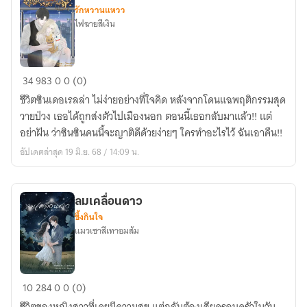
รักหวานแหวว
ไฟฉายสีเงิน
ซิ
34
983
0
0 (0)
นเดอ(เล่ห์)ร้าย
ชีวิตซินเดอเรลล่า ไม่ง่ายอย่างที่ใจคิด หลังจากโดนแฉพฤติกรรมสุด
2
วายป่วง เธอได้ถูกส่งตัวไปเมืองนอก ตอนนี้เธอกลับมาแล้ว!! แต่
อย่าฝัน ว่าซินซินคนนี้จะญาติดีด้วยง่ายๆ ใครทำอะไรไว้ ฉันเอาคืน!!
อัปเดตล่าสุด 19 มิ.ย. 68 / 14:09 น.
ลมเคลื่อนดาว
ซึ้งกินใจ
แมวเซาสีเทาอมส้ม
ลม
10
284
0
0 (0)
เคลื่อน