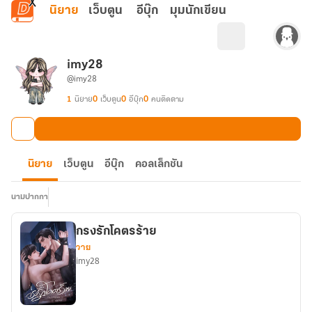
ข้ามไปยังเนื้อหาหลัก
นิยาย
เว็บตูน
อีบุ๊ก
มุมนักเขียน
imy28
@imy28
1
นิยาย
0
เว็บตูน
0
อีบุ๊ก
0
คนติดตาม
นิยาย
เว็บตูน
อีบุ๊ก
คอลเล็กชัน
นามปากกา
กรงรักโคตรร้าย
วาย
imy28