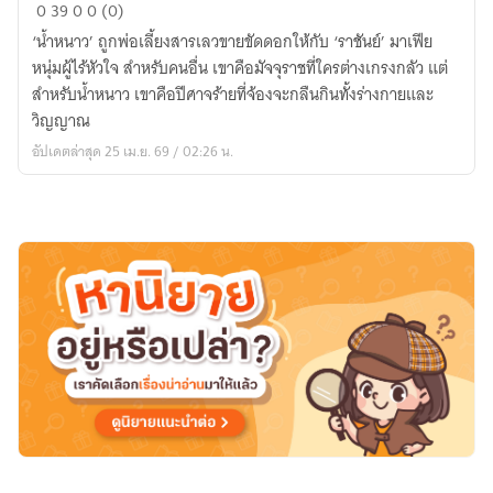
กรง
0
39
0
0 (0)
รัก
‘น้ำหนาว’ ถูกพ่อเลี้ยงสารเลวขายขัดดอกให้กับ ‘ราชันย์’ มาเฟีย
โคตร
หนุ่มผู้ไร้หัวใจ สำหรับคนอื่น เขาคือมัจจุราชที่ใครต่างเกรงกลัว แต่
ร้าย
สำหรับน้ำหนาว เขาคือปีศาจร้ายที่จ้องจะกลืนกินทั้งร่างกายและ
วิญญาณ
อัปเดตล่าสุด 25 เม.ย. 69 / 02:26 น.