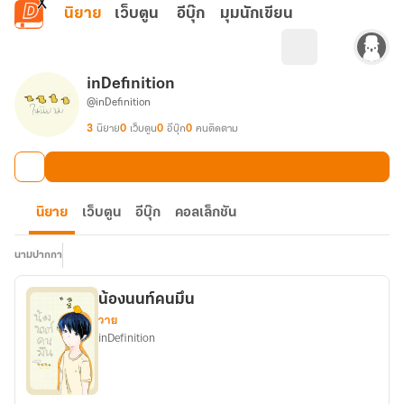
ข้ามไปยังเนื้อหาหลัก
นิยาย
เว็บตูน
อีบุ๊ก
มุมนักเขียน
inDefinition
@inDefinition
3
นิยาย
0
เว็บตูน
0
อีบุ๊ก
0
คนติดตาม
นิยาย
เว็บตูน
อีบุ๊ก
คอลเล็กชัน
นามปากกา
น้องนนท์คนมึน
วาย
inDefinition