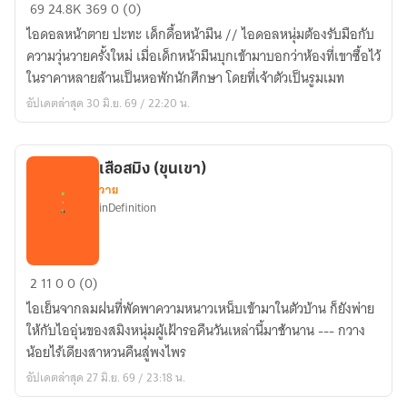
น้อง
69
24.8K
369
0 (0)
นนท์
ไอดอลหน้าตาย ปะทะ เด็กดื้อหน้ามึน // ไอดอลหนุ่มต้องรับมือกับ
คน
ความวุ่นวายครั้งใหม่ เมื่อเด็กหน้ามึนบุกเข้ามาบอกว่าห้องที่เขาซื้อไว้
มึน
ในราคาหลายล้านเป็นหอพักนักศึกษา โดยที่เจ้าตัวเป็นรูมเมท
อัปเดตล่าสุด 30 มิ.ย. 69 / 22:20 น.
เสือสมิง (ขุนเขา)
วาย
inDefinition
เสือ
2
11
0
0 (0)
สมิง
ไอเย็นจากลมฝนที่พัดพาความหนาวเหน็บเข้ามาในตัวบ้าน ก็ยังพ่าย
(ขุนเขา)
ให้กับไออุ่นของสมิงหนุ่มผู้เฝ้ารอคืนวันเหล่านี้มาช้านาน --- กวาง
น้อยไร้เดียงสาหวนคืนสู่พงไพร
อัปเดตล่าสุด 27 มิ.ย. 69 / 23:18 น.