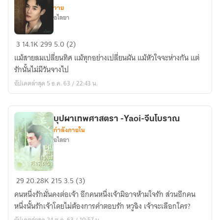
วาย
อไลอา
ดา
3
14.1K
299
5.0 (2)
ริกา
แม้สายลมเปลี่ยนทิศ แม้ทุกอย่างเปลี่ยนผัน แม้หัวใจจะห่างกัน แต่
กลาง
รักนั้นไม่มีวันจางไป
ไฟ
อัปเดตล่าสุด 5 ธ.ค. 63 / 22:43 น.
(ปฎิ
พัทธ์
ดารา
บุปผาเทพศาสตรา -Yaoi-จีนโบราณ
ภาค2)
กำลังภายใน
<Yaoi>
อไลอา
อียิปต์
โบราณ
บุปผา
29
20.28K
215
3.5 (3)
เทพ
คนหนึ่งรักมั่นคงต่อเจ้า อีกคนหนึ่งเจ้ามิอาจห้ามใจรัก ส่วนอีกคน
ศาสตรา
หนึ่งนั้นรักเจ้าโดยไม่ต้องการคำตอบรัก หวูฉิง เจ้าจะเลือกใคร?
-
อัปเดตล่าสุด 24 ต.ค. 63 / 10:57 น.