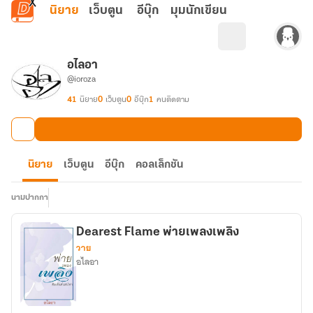
ข้ามไปยังเนื้อหาหลัก
นิยาย
เว็บตูน
อีบุ๊ก
มุมนักเขียน
อไลอา
@ioroza
41
นิยาย
0
เว็บตูน
0
อีบุ๊ก
1
คนติดตาม
นิยาย
เว็บตูน
อีบุ๊ก
คอลเล็กชัน
นามปากกา
Dearest Flame พ่ายเพลงเพลิง
วาย
อไลอา