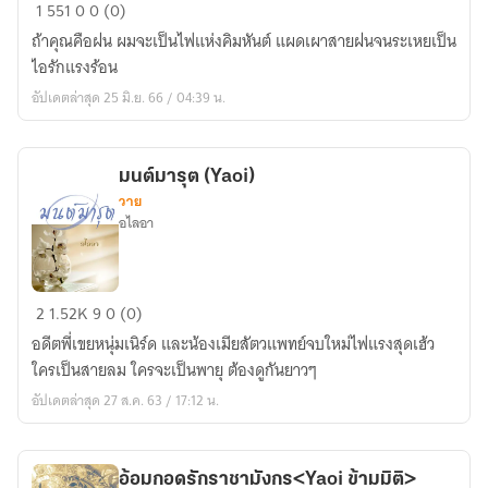
Dearest
1
551
0
0 (0)
Flame
ถ้าคุณคือฝน ผมจะเป็นไฟแห่งคิมหันต์ แผดเผาสายฝนจนระเหยเป็น
พ่าย
ไอรักแรงร้อน
เพลง
อัปเดตล่าสุด 25 มิ.ย. 66 / 04:39 น.
เพลิง
มนต์มารุต (Yaoi)
วาย
อไลอา
มนต์
2
1.52K
9
0 (0)
มารุต
อดีตพี่เขยหนุ่มเนิร์ด และน้องเมียสัตวแพทย์จบใหม่ไฟแรงสุดเฮ้ว
(Yaoi)
ใครเป็นสายลม ใครจะเป็นพายุ ต้องดูกันยาวๆ
อัปเดตล่าสุด 27 ส.ค. 63 / 17:12 น.
อ้อมกอดรักราชามังกร<Yaoi ข้ามมิติ>