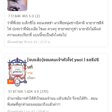
Mafia
7
17.84K
465
5.0 (2)
Romance
ว่าที่พี่เขย อเล็กซิโอ คอนเทสซ่า มาเฟียหนุ่มชาวอิตาลี ฉายาราชสีห์
-มาเฟียYaoi-
ไฟ ปะทะว่าที่น้องเมีย โซมะ คาเครุ ทายาทยากูซ่า ฉายายังไม่มีแต่
ความแสบเรียกพี่ แบบนี้จะเป็นยังไงต่อไป
อัปเดตล่าสุด 18 ต.ค. 62 / 21:37 น.
[จบแล้ว]จอมคนเจ้าหัวใจ( yaoi ) รอรีปริ
นท์
วาย
อไลอา
จบ
[จบ
51
87.16K
1.42K
4.9 (270)
แล้ว]จอม
อำนาจมิอาจทำให้หัวใจยอมจำนน แล้วเช่นไร จึงจะได้รัก...ตอน
คน
พิเศษที่ทุกท่านรอคอยมาถึงแล้วค่า!!!
เจ้า
อัปเดตล่าสุด 1 ก.ย. 62 / 09:46 น.