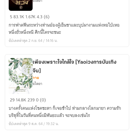
อไลอา
คืน
[ลงmebแล้ว]
5
83.1K
1.67K
4.3 (6)
บุปผา
การฟาดฟันระหว่างท่านอ๋องผู้เย็นชาและบุปผางามแห่งหอไป่เหอ
หยก
หนึ่งยั่วหนึ่งหนี ศึกนี้ใครจะชนะ
ม่วง-
อัปเดตล่าสุด 2 ก.ย. 64 / 14:16 น.
Yaoi)จีน
โบราณ
เพียงเพราะใจใกล้ใจ [Yaoiวงการบันเทิง
จีน]
วาย
อไลอา
เพียง
29
14.8K
239
0 (0)
เพราะ
บางครั้งคนแห่งโชคชะตา ก็เจอช้าไป ท่ามกลางโลกมายา ความรัก
ใจ
บริสุทิ์ในวันที่คนหนึ่งมีพันธะแล้ว จะจบลงเช่นไร
ใกล้
อัปเดตล่าสุด 9 ส.ค. 64 / 19:32 น.
ใจ
[Yaoiวงการ