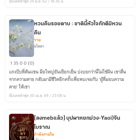
อัปเดตล่าสุด 29 มิ.ย. 62 / 18:36 น.
หวนคืนรอยดาบ : ชาตินี้หัวใจภักดีมิหวน
คืน
วาย
อไลอา
หวน
1
35
0
0 (0)
คืน
แรงบีบที่ต้นแขน มือใหญ่อันเยือกเย็น บ่งบอกว่านี่ไม่ใช่ฝัน เขาตื่น
รอย
จากความตาย กลับมามีชีวิตอีกครั้งเพื่อพบเจอกับ 'ผู้ที่มอบความ
ดาบ
ตาย' ให้เขา
:
อัปเดตล่าสุด 30 เม.ย. 69 / 23:08 น.
ชาติ
นี้
หัวใจ
[ลงmebแล้ว] บุปผาหยกม่วง-Yaoi)จีน
ภักดี
โบราณ
มิ
กำลังภายใน
หวน