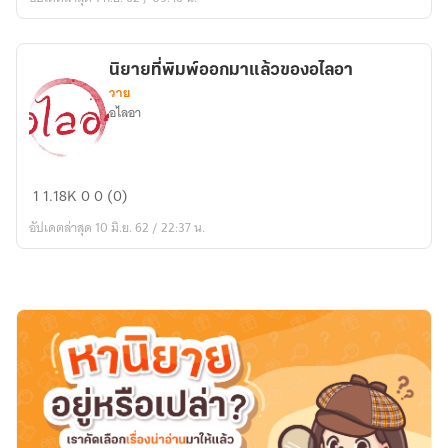
หัวใจ(
yaoi
)
นิยายที่พิมพ์ออกมาแล้วของอไลอา
รอ
วาย
รี
อไลอา
ปริ
นท์
นิยาย
1
1.18K
0
0 (0)
ที่
อัปเดตล่าสุด 10 มิ.ย. 62 / 22:37 น.
พิมพ์
ออก
มา
แล้ว
ขอ
งอ
ไลอา