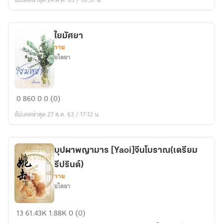
Yaoi-
จีน
โบราณ
ใยมัศยา
วาย
อไลอา
ใย
0
860
0
0 (0)
มัศยา
อัปเดตล่าสุด 27 ส.ค. 63 / 17:12 น.
บุปผาพญามาร [Yaoi]จีนโบราณ(เตรียม
รีปรินต์)
วาย
อไลอา
บุปผา
13
61.43K
1.88K
0 (0)
พญา