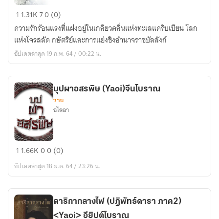
Love
1
1.31K
7
0 (0)
of
ความรักร้อนแรงที่แฝงอยู่ในเกลียวคลื่นแห่งทะเลแคริบเบียน โลก
Albatros
แห่งโจรสลัด กษัตริย์และการแย่งชิงอำนาจราชบัลลังก์
เจ้า
อัปเดตล่าสุด 19 ก.พ. 64 / 00:22 น.
หัวใจ
จอม
คน(
บุปผาอสรพิษ (Yaoi)จีนโบราณ
DARK
วาย
KAFEL)
อไลอา
บุปผา
1
1.66K
0
0 (0)
อสรพิษ
อัปเดตล่าสุด 18 ม.ค. 64 / 23:26 น.
(Yaoi)จีน
โบราณ
ดาริกากลางไฟ (ปฎิพัทธ์ดารา ภาค2)
<Yaoi> อียิปต์โบราณ