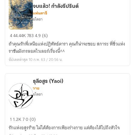
จบแล้ว! กำลังรีปรินต์
แฟนตาซี
อไลอา
อ้อม
4
44.44K
783
4.9 (6)
กอด
ถ้าคุณรักพี่เหนือแห่งปฏิพัทธ์ดารา คุณก็น่าจะชอบ สการะ พี่ซิ่วแห่ง
รัก
ราชันมังกรลอตไวเลอร์เรื่องนี้^^
ราชา
อัปเดตล่าสุด 10 ก.พ. 63 / 20:56 น.
มังกร<Yaoi
ข้าม
มิติ>
ธุลีอสูร (Yaoi)
จบ
วาย
แล้ว!
อไลอา
กำลัง
รี
ปริ
ธุลี
1
1.2K
7
0 (0)
นต์
อสูร
รักแห่งอสูรร้าย ไม่ได้ต้องการเพียงร่างกาย แต่ต้องได้ไปถึงหัวใจ
(Yaoi)