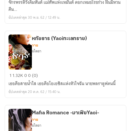
จักรพรรดิวังคิมหันต์ แม่ทัพแห่งเหมันต์ ดอกเหมยโรยร่วง ฝันมิหวน
มาร
คืน...
[Yaoi]จีน
อัปเดตล่าสุด 30 พ.ย. 62 / 12:49 น.
โบราณ(เตรียม
รี
ปริ
หทัยธาร (Yaoiทะเลทราย)
นต์)
วาย
อไลอา
หทัย
1
1.32K
0
0 (0)
ธาร
เธอคือสายน้ำใส เธอคือโอเอซิสแห่งหัวใจฉัน นายพลราลูฟคนนี้
(Yaoiทะเล
อัปเดตล่าสุด 20 ต.ค. 62 / 15:40 น.
ทราย)
Mafia Romance -มาเฟียYaoi-
วาย
อไลอา