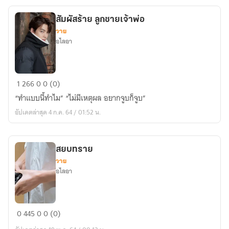
บันเทิง
สัมผัสร้าย ลูกชายเจ้าพ่อ
จีน]
วาย
อไลอา
สัมผัส
1
266
0
0 (0)
ร้าย
“ทำแบบนี้ทำไม” “ไม่มีเหตุผล อยากจูบก็จูบ”
ลูกชาย
อัปเดตล่าสุด 4 ก.ค. 64 / 01:52 น.
เจ้า
พ่อ
สยบทราย
วาย
อไลอา
สยบ
0
445
0
0 (0)
ทราย