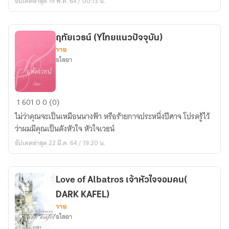
อัปเดตล่าสุด 19 พ.ค. 64 / 00:13 น.
ฤทัยเวธน์ (Yไทยแนวปัจจุบัน)
วาย
อไลอา
ฤทัย
1
601
0
0 (0)
เว
ไม่ว่าคุณจะเป็นเหมือนนางฟ้า หรือร้ายกาจประหนึ่งปีศาจ โปรดรู้ไว้
ธน์
ว่าผมมีคุณเป็นดังหัวใจ หัวใจเวธน์
(Yไทย
อัปเดตล่าสุด 22 มี.ค. 64 / 19:20 น.
แนว
ปัจจุบัน)
Love of Albatros เจ้าหัวใจจอมคน(
DARK KAFEL)
วาย
อไลอา