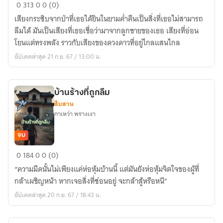
กาล
0
313
0
0 (0)
ลวง
เสียงกระซิบจากป่าที่เธอได้ยินในยามค่ำคืนเป็นสิ่งที่เธอไม่สามารถ
ใน
ลืมได้ มันเป็นเสียงที่เธอเชื่อว่ามาจากลูกชายของเธอ เสียงที่อ่อน
เงา
โยนแต่ทรงพลัง ราวกับเสียงของดวงดาวที่อยู่ไกลแสนไกล
ป่า
อัปเดตล่าสุด 21 ก.ย. 67 / 13:00 น.
บ้านร้างที่ถูกลืม
สืบสวน
กาเหว่า พรางเงา
จบ
บ้าน
0
184
0
0 (0)
ร้าง
“ความมืดนั้นไม่เพียงแค่ห่อหุ้มบ้านนี้ แต่มันยังห่อหุ้มจิตใจของผู้ที่
ที่
กล้าเผชิญหน้า หากเจอสิ่งที่ซ่อนอยู่ จะกล้าสู้หรือหนี”
ถูก
อัปเดตล่าสุด 20 ก.ย. 67 / 18:43 น.
ลืม