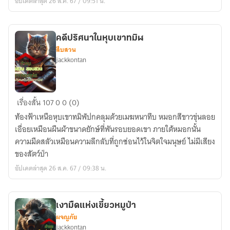
อัปเดตล่าสุด 26 ส.ค. 67 / 09:51 น.
คดีปริศนาในหุบเขาทมิฬ
สืบสวน
jackkontan
คดี
เรื่องสั้น
107
0
0 (0)
ปริศนา
ท้องฟ้าเหนือหุบเขาทมิฬปกคลุมด้วยเมฆหนาทึบ หมอกสีขาวขุ่นลอย
ใน
เอื่อยเหมือนผืนผ้าขนาดยักษ์ที่พันรอบยอดเขา ภายใต้หมอกนั้น
หุบเขา
ความมืดสลัวเหมือนความลึกลับที่ถูกซ่อนไว้ในจิตใจมนุษย์ ไม่มีเสียง
ทมิฬ
ของสัตว์ป่า
อัปเดตล่าสุด 26 ส.ค. 67 / 09:38 น.
เงามืดแห่งเขี้ยวหมูป่า
ผจญภัย
jackkontan