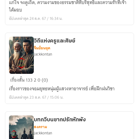
แก่ใจ จงดูเถิด, ความงามของธรรมชาติที่บริสุทธิ์และความรักที่เจ้า
แห่ง
ได้มอบ
รุ่งอรุณ
อัปเดตล่าสุด 24 ส.ค. 67 / 16:34 น.
วิถีแห่งครูและศิษย์
จีนย้อนยุค
jackkontan
วิถี
เรื่องสั้น
133
2
0 (0)
แห่ง
เรื่องราวของจอมยุทธหนุ่มผู้แสวงหาอาจารย์ เพื่อฝึกฝนวิชา
ครู
อัปเดตล่าสุด 23 ส.ค. 67 / 15:06 น.
และ
ศิษย์
บทกวีบนซากปรักหักพัง
สงคราม
jackkontan