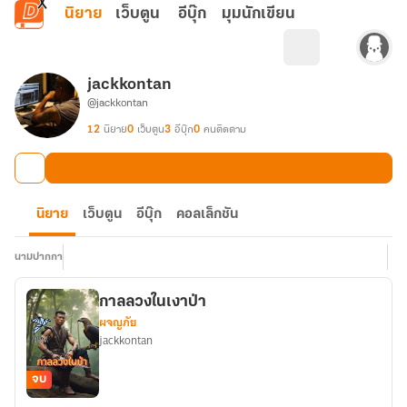
ข้ามไปยังเนื้อหาหลัก
นิยาย
เว็บตูน
อีบุ๊ก
มุมนักเขียน
jackkontan
@jackkontan
12
นิยาย
0
เว็บตูน
3
อีบุ๊ก
0
คนติดตาม
นิยาย
เว็บตูน
อีบุ๊ก
คอลเล็กชัน
นามปากกา
กาลลวงในเงาป่า
ผจญภัย
jackkontan
จบ