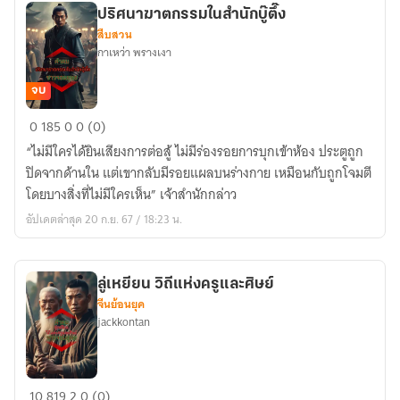
ปริศนาฆาตกรรมในสำนักบู๊ตึ๊ง
สืบสวน
กาเหว่า พรางเงา
จบ
ปริศนา
0
185
0
0 (0)
ฆาตกรรม
“ไม่มีใครได้ยินเสียงการต่อสู้ ไม่มีร่องรอยการบุกเข้าห้อง ประตูถูก
ใน
ปิดจากด้านใน แต่เขากลับมีรอยแผลบนร่างกาย เหมือนกับถูกโจมตี
สำนัก
โดยบางสิ่งที่ไม่มีใครเห็น” เจ้าสำนักกล่าว
บู๊
อัปเดตล่าสุด 20 ก.ย. 67 / 18:23 น.
ตึ๊ง
ลู่เหยียน วิถีแห่งครูและศิษย์
จีนย้อนยุค
jackkontan
ลู่
10
819
2
0 (0)