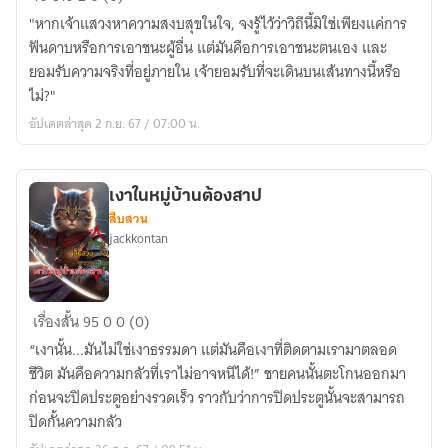
เห
"หากเจ้าแสวงหาความสงบสุขในใจ, จงรู้ไว้ว่าวิถีนี้มิใช่เพียงแค่การ
ยียน
ฟันดาบหรือการเอาชนะผู้อื่น แต่มันคือการเอาชนะตนเอง และ
วิถี
ยอมรับความจริงที่อยู่ภายใน เจ้ายอมรับที่จะเดินบนเส้นทางนี้หรือ
แห่ง
ไม่?"
ครู
อัปเดตล่าสุด 2 ก.ย. 67 / 07:00 น.
และ
ศิษย์
เงาในหมู่บ้านต้องสาป
สืบสวน
jackkontan
เงา
เรื่องสั้น
95
0
0 (0)
ใน
“เงานั้น...มันไม่ใช่เงาธรรมดา แต่มันคือเงาที่ติดตามเรามาตลอด
หมู่บ้าน
ชีวิต มันคือความกลัวที่เราไม่อาจหนีได้!” ชายคนนั้นตะโกนออกมา
ต้อง
ก่อนจะปิดประตูอย่างรวดเร็ว ราวกับว่าการปิดประตูนั้นจะสามารถ
สาป
ปิดกั้นความกลัว