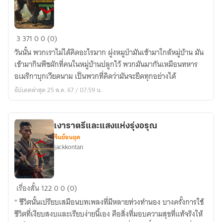
เงามืด
3
371
0
0 (0)
แห่ง
วันนั้น พวกเราไม่ได้คิดอะไรมาก ฝูงหมูป่ามันเข้ามาใกล้หมู่บ้าน มัน
เขี้ยว
เข้ามากินพืชผักที่คนในหมู่บ้านปลูกไว้ พวกมันมากันเหมือนทหาร
หมูป่า
อเมริกาบุกเวียดนาม เป็นพวกที่คิดว่ามันจะยึดทุกอย่างได้
อัปเดตล่าสุด 25 ส.ค. 67 / 07:59 น.
เงาราตรีและแสงแห่งรุ่งอรุณ
จีนย้อนยุค
jackkontan
เงา
เรื่องสั้น
122
0
0 (0)
ราตรี
" ชีวิตนั้นเปรียบเสมือนบทเพลงที่มีหลายท่วงทำนอง บางครั้งการใช้
และ
ชีวิตที่เงียบสงบและเรียบง่ายนี้เอง คือสิ่งที่มอบความสุขที่แท้จริงให้
แสง