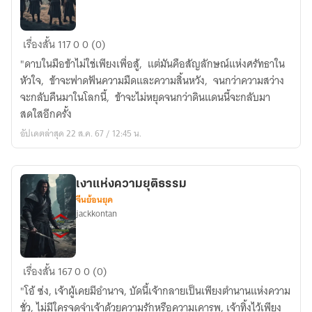
บท
เรื่องสั้น
117
0
0 (0)
กวี
"ดาบในมือข้าไม่ใช่เพียงเพื่อสู้, แต่มันคือสัญลักษณ์แห่งศรัทธาใน
บน
หัวใจ, ข้าจะฟาดฟันความมืดและความสิ้นหวัง, จนกว่าความสว่าง
ซาก
จะกลับคืนมาในโลกนี้, ข้าจะไม่หยุดจนกว่าดินแดนนี้จะกลับมา
ปรัก
สดใสอีกครั้ง
หัก
อัปเดตล่าสุด 22 ส.ค. 67 / 12:45 น.
พัง
เงาแห่งความยุติธรรม
จีนย้อนยุค
jackkontan
เงา
เรื่องสั้น
167
0
0 (0)
แห่ง
"โอ้ ซ่ง, เจ้าผู้เคยมีอำนาจ, บัดนี้เจ้ากลายเป็นเพียงตำนานแห่งความ
ความ
ชั่ว, ไม่มีใครจดจำเจ้าด้วยความรักหรือความเคารพ, เจ้าทิ้งไว้เพียง