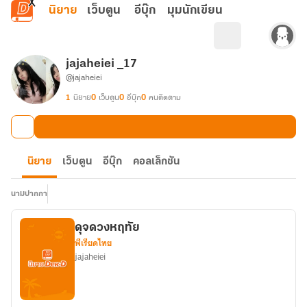
ข้ามไปยังเนื้อหาหลัก
นิยาย
เว็บตูน
อีบุ๊ก
มุมนักเขียน
jajaheiei _17
@jajaheiei
1
นิยาย
0
เว็บตูน
0
อีบุ๊ก
0
คนติดตาม
นิยาย
เว็บตูน
อีบุ๊ก
คอลเล็กชัน
นามปากกา
ดุจดวงหฤทัย
พีเรียดไทย
jajaheiei