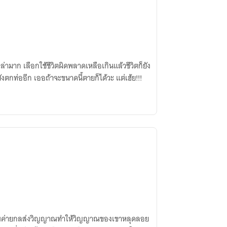
ินแล้วชีวิตก็ยัง
งตกท่ออีก เออถ้าจะขนาดนี้ตายก็ได้วะ แต่เฮ้ย!!!
ยียบค่ายกลส่งวิญญาณทำให้วิญญาณของเขาหลุดลอย