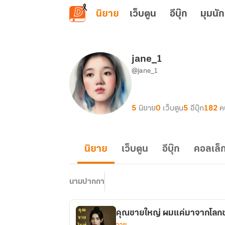
ข้ามไปยังเนื้อหาหลัก
นิยาย
เว็บตูน
อีบุ๊ก
มุมนัก
jane_1
@jane_1
5
นิยาย
0
เว็บตูน
5
อีบุ๊ก
182
ค
นิยาย
เว็บตูน
อีบุ๊ก
คอลเล็ก
นามปากกา
คุณชายใหญ่ ผมแค่มาจากโลกข
วาย