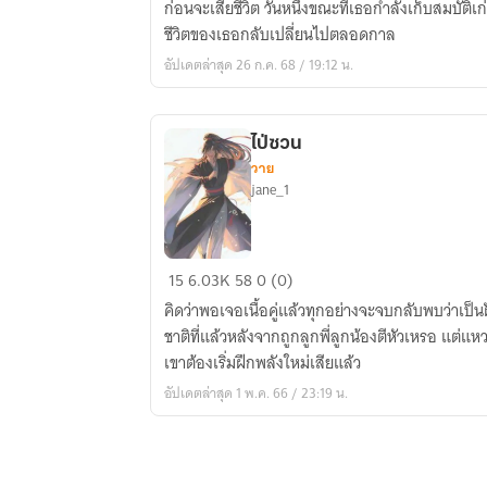
ก่อนจะเสียชีวิต วันหนึ่งขณะที่เธอกำลังเก็บสมบัติเก
ส่ง
ชีวิตของเธอกลับเปลี่ยนไปตลอดกาล
กลับ
อัปเดตล่าสุด 26 ก.ค. 68 / 19:12 น.
ไป
ในปี
2537
ไป่ซวน
วาย
jane_1
ไป่
15
6.03K
58
0 (0)
ซวน
คิดว่าพอเจอเนื้อคู่แล้วทุกอย่างจะจบกลับพบว่าเป็นฝัน
ชาติที่แล้วหลังจากถูกลูกพี่ลูกน้องตีหัวเหรอ แต่แ
เขาต้องเริ่มฝึกพลังใหม่เสียแล้ว
อัปเดตล่าสุด 1 พ.ค. 66 / 23:19 น.