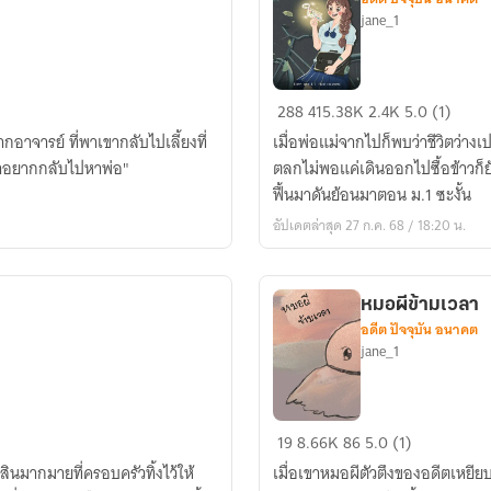
jane_1
ย้อน
288
415.38K
2.4K
5.0 (1)
เวลา
กอาจารย์ ที่พาเขากลับไปเลี้ยงที่
เมื่อพ่อแม่จากไปก็พบว่าชีวิตว่างเปล่ามาก เลือกใช้ชีวิตผิดพลาดเหลือเก
มา
ข้าอยากกลับไปหาพ่อ"
ตลกไม่พอแค่เดินออกไปซื้อข้าวก็ยั
แก้ไข!!
ฟื้นมาดันย้อนมาตอน ม.1 ซะงั้น
อัปเดตล่าสุด 27 ก.ค. 68 / 18:20 น.
หมอผีข้ามเวลา
อดีต ปัจจุบัน อนาคต
jane_1
หมอผี
19
8.66K
86
5.0 (1)
ข้าม
สินมากมายที่ครอบครัวทิ้งไว้ให้
เมื่อเขาหมอผีตัวตึงของอดีตเห
เวลา