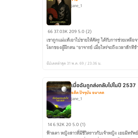
jane_1
คุณชาย
66
37.03K
209
5.0 (2)
ใหญ่
เขาถูกแม่แท้เอาไปขายให้ศัตรู ได้รับการช่วยเหลือจา
ผม
โลกของผู้ฝึกตน "อาจารย์ เมื่อไหร่จะถึงเวลาสักที
แค่
มา
อัปเดตล่าสุด 31 พ.ค. 69 / 23:36 น.
จาก
โลก
ของ
เมื่อฉันถูกส่งกลับไปในปี 2537
ผู้
อดีต ปัจจุบัน อนาคต
ฝึก
jane_1
ตน
เมื่อ
14
6.92K
20
5.0 (1)
ฉัน
ฟ้าลดา หญิงสาวที่มีชีวิตราวกับเจ้าหญิง เธอมีทรัพย์
ถูก