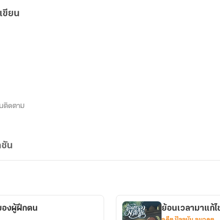
เขียน
นติดตาม
ชัน
องผู้ฝึกตน
ย้อนเวลามาแก้ไข
อดีต ปัจจุบัน อนาคต