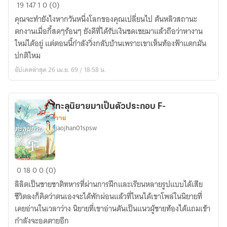
อาชีพ
19
147
1
0 (0)
ผม
คุณจะทำยังไงหากวันหนึ่งโลกของคุณเปลี่ยนไป ต้นหลิวสถานะ
คือ
ตกงานเมื่อกี้สดๆร้อนๆ ยังดีที่ได้รับเงินชดเชยมาแล้วถือว่าหางาน
ผู้
ใหม่ได้อยู่ แต่ตอนนี้กำลังวิ่งกลับบ้านเพราะเขาเห็นท้องฟ้าแตกมัน
สร้าง
ปกติไหม
อัปเดตล่าสุด 26 เม.ย. 69 / 18:58 น.
ทะลุนิยายมาเป็นตัวประกอบ F-
วาย
jaojhan01spsw
ทะลุ
0
18
0
0 (0)
นิยาย
ลิลิตเป็นชายชาติทหารที่ผ่านการฝึกและเรียนหลายรูปแบบได้เสีย
มา
ชีวิตลงก็คิดว่าตนเองจะได้พักผ่อนแล้วที่ไหนได้เขาโพล่ในนิยายที่
เป็น
เคยอ่านในเวลาว่าง นิยายที่เขาอ่านดันเป็นแนวผู้ชายท้องได้แถมเข้า
ตัวประกอบ
กำลังจะอดตายอีก