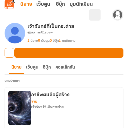
ข้ามไปยังเนื้อหาหลัก
นิยาย
เว็บตูน
อีบุ๊ก
มุมนักเขียน
เจ้าจันทร์ที่เป็นกระต่าย
@jaojhan01spsw
2
นิยาย
0
เว็บตูน
0
อีบุ๊ก
1
คนติดตาม
นิยาย
เว็บตูน
อีบุ๊ก
คอลเล็กชัน
นามปากกา
อาชีพผมคือผู้สร้าง
วาย
เจ้าจันทร์ที่เป็นกระต่าย