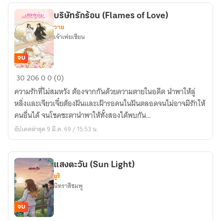
บริษัทรักร้อน (Flames of Love)
วาย
เจ้าเฟยเซียน
จบ
บริษัท
30
206
0
0 (0)
รัก
ความรักที่ไม่สมหวัง ต้องจากกันด้วยความตายในอดีต นำพาให้ลู่
ร้อน
หลิ่งและเจียวเจี๋ยต้องฝันและเฝ้ารอคนในฝันตลอดจนไม่อาจมีรักให้
(Flames
คนอื่นได้ จนโชคชะตานำพาให้ทั้งสองได้พบกัน…
of
อัปเดตล่าสุด 9 มี.ค. 69 / 15:53 น.
Love)
แสงตะวัน (Sun Light)
ยูริ
นิทราสีชมพู
จบ