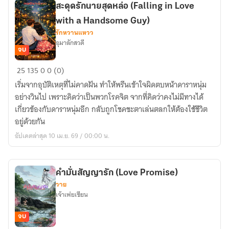
สะดุดรักนายสุดหล่อ (Falling in Love
with a Handsome Guy)
รักหวานแหวว
อุมาลักสวดี
จบ
สะดุด
25
135
0
0 (0)
รัก
เริ่มจากอุบัติเหตุที่ไม่คาดฝัน ทำให้พรีนเข้าใจผิดตบหน้าดาราหนุ่ม
นาย
อย่างวินไป เพราะคิดว่าเป็นพวกโรคจิต จากที่คิดว่าคงไม่มีทางได้
สุด
เกี่ยวข้องกับดาราหนุ่มอีก กลับถูกโชคชะตาเล่นตลกให้ต้องใช้ชีวิต
หล่อ
อยู่ด้วยกัน
(Falling
อัปเดตล่าสุด 10 เม.ย. 69 / 00:00 น.
in
Love
with
คำมั่นสัญญารัก (Love Promise)
a
วาย
Handsome
เจ้าเฟยเซียน
Guy)
จบ