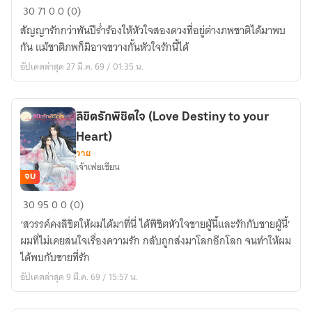
คำมั่น
30
71
0
0 (0)
สัญญา
สัญญารักกว่าพันปีร่ำร้องให้หัวใจสองดวงที่อยู่ต่างภพชาติได้มาพบ
รัก
กัน แม้ชาติภพก็มิอาจขวางกั้นหัวใจรักนี้ได้
(Love
อัปเดตล่าสุด 27 มี.ค. 69 / 01:35 น.
Promise)
ลิขิตรักพิชิตใจ (Love Destiny to your
Heart)
วาย
เจ้าเฟยเซียน
จบ
ลิขิต
30
95
0
0 (0)
รัก
‘สวรรค์คงลิขิตให้ผมได้มาที่นี่ ได้พิชิตหัวใจชายผู้นี้และรักกับชายผู้นี้’
พิชิต
ผมที่ไม่เคยสนใจเรื่องความรัก กลับถูกส่งมาโลกอีกโลก จนทำให้ผม
ใจ
ได้พบกับชายที่รัก
(Love
อัปเดตล่าสุด 9 มี.ค. 69 / 15:57 น.
Destiny
to