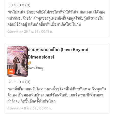
ต่าง
30
45
0
0 (0)
ภพ
“ฉันไม่สนใจ อีกอย่างก็ยังไม่เจอใครที่ทำให้ฉันใจเต้นแรงแค่ได้มอง
มา
หน้ากันซะด้วยสิ” คำพูดของลู่เฟยหลิงที่เคยพูดไว้กับกู้หลิวเหว่ยใน
พบ
ตอนมีชีวิตอยู่ กลับเกิดขึ้นจริงเมื่อมาเกิดใหม่ในภพ
รัก
อัปเดตล่าสุด 26 มิ.ย. 69 / 00:15 น.
(Reborn
to
Love
ตามหารักต่างโลก (Love Beyond
You)
Dimensions)
ยูริ
นิทานสีชมพู
จบ
ตาม
25
35
0
0 (0)
หา
“เคยมั้ยที่ตกหลุมรักใครบางคนซ้ำๆ โดยที่ไม่เกี่ยวกับเพศ” รินพูดกับ
รัก
ตัวเอง เมื่อมองเห็นผู้กองเจมส์ซ้อนทับกับแคลร์ ความรักที่ตามหา
ต่าง
กำลังจะเกิดขึ้นอีกครั้งในต่างโลก
โลก
อัปเดตล่าสุด 8 มิ.ย. 69 / 00:00 น.
(Love