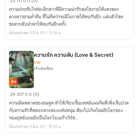
25
117
0
0 (0)
เกิด
ความประทับใจต่อเด็กสาวที่มีความน่ารักสดใสภายใต้แสงของ
ใต้
ดวงดาวยามค่ำคืน ที่ไม่คิดว่าจะมีโอกาสได้พบกันอีก แต่แล้วโชค
แสง
ชะตากลับนำพาให้พบกันอีกครั้ง
ดาว
อัปเดตล่าสุด 9 มี.ค. 69 / 15:56 น.
(Love
under
The
ความรัก ความลับ (Love & Secret)
Star)
วาย
เจ้าเฟยเซียน
จบ
ความ
29
307
0
0 (0)
รัก
ความผิดพลาดของยมทูต ทำให้เจียวเจี้ยแพทย์แผนจีนที่เพิ่งเจ็บปวด
ความ
กับความรักที่หลอกลวงของแฟนหนุ่ม ต้องไปเกิดใหม่ยังโลกของ
ลับ
จอมยุทธ์แถมยังเป็นโลกโอเมก้าเวิร์ส…
(Love
อัปเดตล่าสุด 9 มี.ค. 69 / 15:54 น.
&
Secret)