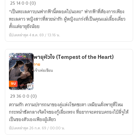
ฟาก
25
14
0
0 (0)
ฟ้า
“เป็นทะเลดาวบนฟากฟ้านี้ตลอดไปนะคะ” ฟากฟ้าที่ต้องการเพียง
ทะเล
ทะเลดาว หญิงสาวที่สวยน่ารัก ผู้หญิงแกร่งที่เป็นคุณแม่เลี้ยงเดี่ยว
ดาว
ตั้งแต่อายุยังน้อย
(Love
อัปเดตล่าสุด 4 ส.ค. 69 / 13:16 น.
Unlimit)
พายุหัวใจ (Tempest of the Heart)
วาย
เจ้าเฟยเซียน
จบ
พายุ
29
36
0
0 (0)
หัวใจ
ตวามรัก ความปรารถนาของคู่แห่งโชคชะตา เหมือนดั่งพายุที่โหม
(Tempest
กระหน่ำซัดกลางจิตใจของกู้เลี่ยงหรง ที่อยากจะครอบครองไป๋ลี่จูให้
of
เป็นของตัวเองเพียงผู้เดียว
the
อัปเดตล่าสุด 26 ก.ค. 69 / 00:00 น.
Heart)