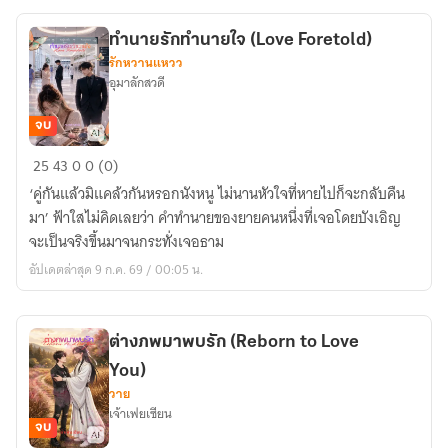
ทำนายรักทำนายใจ (Love Foretold)
รักหวานแหวว
อุมาลักสวดี
จบ
ทำนาย
25
43
0
0 (0)
รัก
‘คู่กันแล้วมิแคล้วกันหรอกนังหนู ไม่นานหัวใจที่หายไปก็จะกลับคืน
ทำนาย
มา’ ฟ้าใสไม่คิดเลยว่า คำทำนายของยายคนหนึ่งที่เจอโดยบังเอิญ
ใจ
จะเป็นจริงขึ้นมาจนกระทั่งเจอธาม
(Love
อัปเดตล่าสุด 9 ก.ค. 69 / 00:05 น.
Foretold)
ต่างภพมาพบรัก (Reborn to Love
You)
วาย
เจ้าเฟยเซียน
จบ