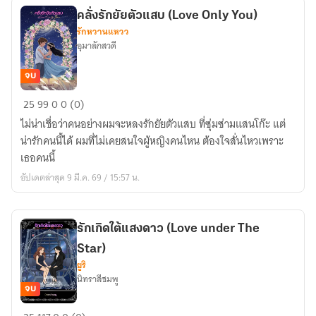
your
คลั่งรักยัยตัวแสบ (Love Only You)
Heart)
รักหวานแหวว
อุมาลักสวดี
จบ
คลั่ง
25
99
0
0 (0)
รัก
ไม่น่าเชื่อว่าคนอย่างผมจะหลงรักยัยตัวแสบ ที่ซุ่มซ่ามแสนโก๊ะ แต่
ยัย
น่ารักคนนี้ได้ ผมที่ไม่เคยสนใจผู้หญิงคนไหน ต้องใจสั่นไหวเพราะ
ตัว
เธอคนนี้
แสบ
อัปเดตล่าสุด 9 มี.ค. 69 / 15:57 น.
(Love
Only
You)
รักเกิดใต้แสงดาว (Love under The
Star)
ยูริ
นิทราสีชมพู
จบ
รัก