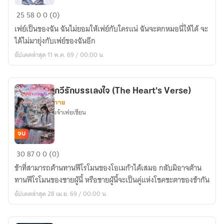
หลง
25
58
0
0 (0)
รัก
เฟย์เป็นของฉัน ฉันไม่ยอมให้เฟย์กับใครแน่ ฉันจะตกหมอนี่ให้ได้ จะ
เพื่อน
ได้ไม่มายุ่งกับเฟย์ของฉันอีก
สนิท
อัปเดตล่าสุด 11 พ.ค. 69 / 00:00 น.
(Beyond
Best)
กวีรักบรรเลงใจ (The Heart’s Verse)
วาย
เจ้าเฟยเซียน
จบ
กวี
30
87
0
0 (0)
รัก
ข้าที่สามารถต้านทานฟีโรโมนของโอเมก้าได้เสมอ กลับมิอาจต้าน
บรรเลง
ทานฟีโรโมนของชายผู้นี้ หรือชายผู้นี้จะเป็นคู่แห่งโชคชะตาของข้ากัน
ใจ
อัปเดตล่าสุด 28 เม.ย. 69 / 00:00 น.
(The
Heart’s
Verse)