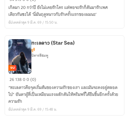
แรก
เกิดมา 20 กว่าปี ยังไม่เคยรักใคร แต่พอจะรักก็ดันมารักเพศ
รัก
เดียวกันซะได้ ‘นี่มันฤดูหนาวกับรักครั้งแรกของผมนะ’
(Winter
อัปเดตล่าสุด 9 มี.ค. 69 / 15:50 น.
First
Love)
ทะเลดาว (Star Sea)
ยูริ
นิทารสีชมพู
จบ
ทะเล
26
138
0
0 (0)
ดาว
“ทะเลดาวคือจุดเริ่มต้นของความรักของเรา และมันจะคงอยู่ตลอด
(Star
ไป” อันดาผู้ที่เป็นเหมือนแรงผลักดันให้พริมพรี่ได้ยืนขึ้นอีกครั้งด้วย
Sea)
ความรัก
อัปเดตล่าสุด 9 มี.ค. 69 / 15:48 น.