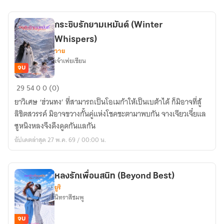
Beyond
Dimensions)
กระซิบรักยามเหมันต์ (Winter
Whispers)
วาย
เจ้าเฟยเซียน
จบ
กระซิบ
29
54
0
0 (0)
รัก
ยาวิเศษ ‘ฮ่วนทง’ ที่สามารถเป็นโอเมก้าให้เป็นเบต้าได้ ก็มิอาจที่สู้
ยาม
ลิขิตสวรรค์ มิอาจขวางกั้นคู่แห่งโชคชะตามาพบกัน จางเจียวเจี๋ยแล
เหมันต์
ซูหนิงหลงจึงดึงดูดกันแลกัน
(Winter
อัปเดตล่าสุด 27 พ.ค. 69 / 00:00 น.
Whispers)
หลงรักเพื่อนสนิท (Beyond Best)
ยูริ
นิทราสีชมพู
จบ