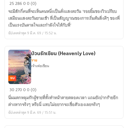
แสง
25
286
0
0 (0)
ตะวัน
จะมีสักกี่คนที่จะเห็นคนหนึ่งเป็นดั่งแสงตะวัน ‘รอยยิ้มของวิวเปรียบ
(Sun
เสมือนแสงตะวันยามเช้า ที่เป็นสัญญาณของการเริ่มต้นสิ่งดีๆ ของพี่
Light)
เป็นแรงบันดาลใจและกำลังใจให้กับพี่’
อัปเดตล่าสุด 9 มี.ค. 69 / 15:52 น.
ป่วนรักเซียน (Heavenly Love)
วาย
เจ้าเฟยเซียน
จบ
ป่วน
30
270
0
0 (0)
รัก
นี่ผมตกหลุมรักผู้ชายที่ทั้งทำหน้าตายตลอดเวลา แถมยังปากร้ายอีก
เซียน
ต่างหากจริงๆ หรือนี่ แทบไม่อยากจะเชื่อตัวเองเลยจริงๆ
(Heavenly
อัปเดตล่าสุด 9 มี.ค. 69 / 15:51 น.
Love)