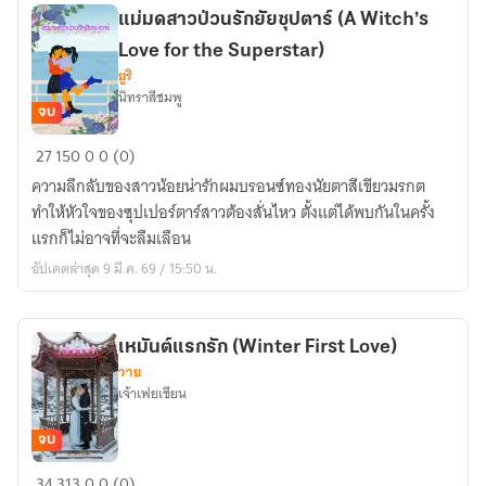
แม่มดสาวป่วนรักยัยซุปตาร์ (A Witch’s
Love for the Superstar)
ยูริ
นิทราสีชมพู
จบ
แม่มด
27
150
0
0 (0)
สาว
ความลึกลับของสาวน้อยน่ารักผมบรอนซ์ทองนัยตาสีเขียวมรกต
ป่วน
ทำให้หัวใจของซุปเปอร์ตาร์สาวต้องสั่นไหว ตั้งแต่ได้พบกันในครั้ง
รัก
แรกก็ไม่อาจที่จะลืมเลือน
ยัย
อัปเดตล่าสุด 9 มี.ค. 69 / 15:50 น.
ซุป
ตาร์
(A
เหมันต์แรกรัก (Winter First Love)
Witch’s
วาย
Love
เจ้าเฟยเซียน
for
the
จบ
Superstar)
เหมันต์
34
313
0
0 (0)