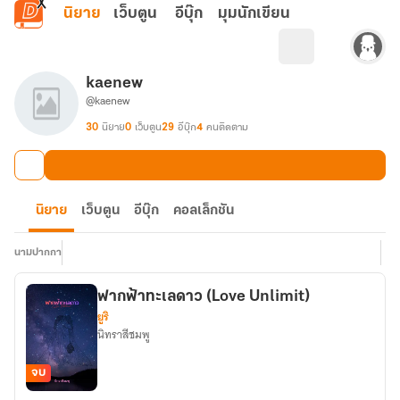
ข้ามไปยังเนื้อหาหลัก
นิยาย
เว็บตูน
อีบุ๊ก
มุมนักเขียน
kaenew
@kaenew
30
นิยาย
0
เว็บตูน
29
อีบุ๊ก
4
คนติดตาม
นิยาย
เว็บตูน
อีบุ๊ก
คอลเล็กชัน
นามปากกา
ฟากฟ้าทะเลดาว (Love Unlimit)
ยูริ
นิทราสีชมพู
จบ