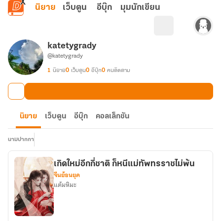
ข้ามไปยังเนื้อหาหลัก
นิยาย
เว็บตูน
อีบุ๊ก
มุมนักเขียน
katetygrady
@katetygrady
1
นิยาย
0
เว็บตูน
0
อีบุ๊ก
0
คนติดตาม
นิยาย
เว็บตูน
อีบุ๊ก
คอลเล็กชัน
นามปากกา
เกิดใหม่อีกกี่ชาติ ก็หนีแม่ทัพทรราชไม่พ้น
จีนย้อนยุค
แต้มหิมะ