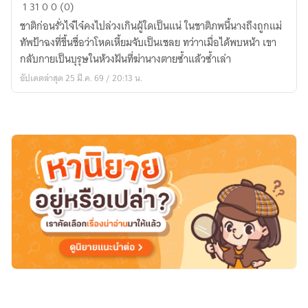
เกิด
1
31
0
0 (0)
ใหม่
ชาติก่อนรั่วไจ๋ไจ๋คงไปล่วงเกินผู้ใดเป็นแน่ ในชาติภพนี้นางถึงถูกแม่
อีก
ทัพป้าฉงที่ขึ้นชื่อว่าโหดเหี้ยมจับเป็นเชลย ทว่าาเมื่อได้พบหน้า เขา
กี่
กลับกายเป็นบุรุษในห้วงฝันที่ฆ่านางตายซ้ำแล้วซ้ำเล่า
ชาติ
อัปเดตล่าสุด 25 มี.ค. 69 / 20:13 น.
ก็
หนี
แม่ทัพ
ทรราช
ไม่
พ้น