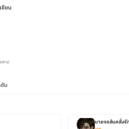
เขียน
ิดตาม
ชัน
นายจอส์นคลั่งรั
วาย