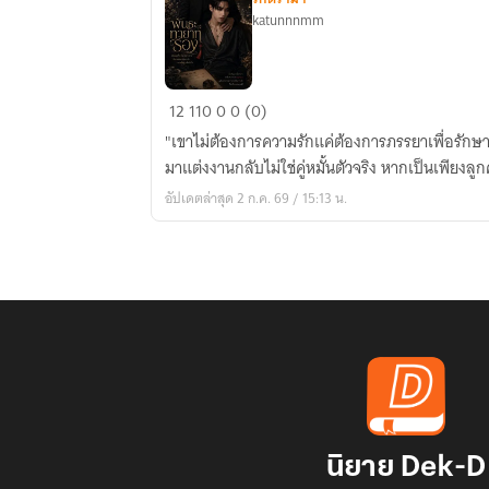
katunnnmm
พันธะ
12
110
0
0 (0)
ทายาท
"เขาไม่ต้องการความรักแค่ต้องการภรรยาเพื่อรักษา
รอง
มาแต่งงานกลับไม่ใช่คู่หมั้นตัวจริง หากเป็นเพียงลูก
อัปเดตล่าสุด 2 ก.ค. 69 / 15:13 น.
นิยาย Dek-D