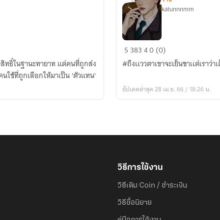
katunnnmm
นาย
5
383
4
0 (0)
จอส์น
สิทธิ์ในฐานะทายาท แต่คนที่ถูกส่ง
#ถึงเเววตาเขาจะเย็นชาเเต่เราว่
คลั่ง
คนใช้ที่ถูกเลือกให้มาเป็น 'ตัวแทน'
รัก
อัปเดตล่าสุด 28 เม.ย. 66 / 18:26 น.
วิธีการใช้งาน
วิธีเติม Coin / ชำระเงิน
วิธีซื้อนิยาย