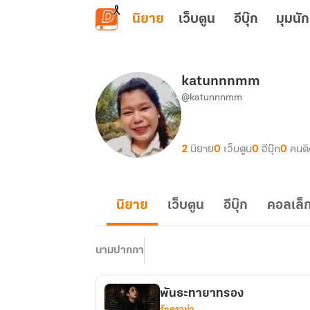
ข้ามไปยังเนื้อหาหลัก
นิยาย
เว็บตูน
อีบุ๊ก
มุมนัก
katunnnmm
@katunnnmm
2
นิยาย
0
เว็บตูน
0
อีบุ๊ก
0
คนต
นิยาย
เว็บตูน
อีบุ๊ก
คอลเล็ก
นามปากกา
พันธะทายาทรอง
รักดราม่า