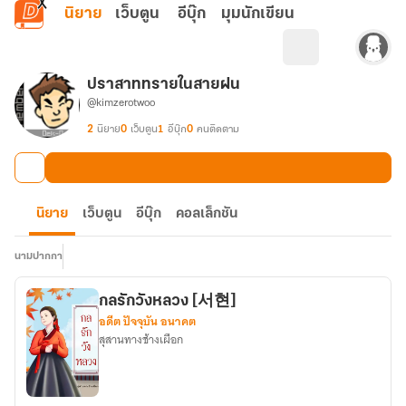
ข้ามไปยังเนื้อหาหลัก
นิยาย
เว็บตูน
อีบุ๊ก
มุมนักเขียน
ปราสาททรายในสายฝน
@kimzerotwoo
2
นิยาย
0
เว็บตูน
1
อีบุ๊ก
0
คนติดตาม
นิยาย
เว็บตูน
อีบุ๊ก
คอลเล็กชัน
นามปากกา
กลรักวังหลวง [서현]
อดีต ปัจจุบัน อนาคต
สุสานทางช้างเผือก