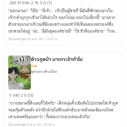
กล
289
97.69K
2.7K
5.0 (1)
รัก
"ออกมานะ" "โอ๊ย" "นี่เจ้า... เจ้าเป็นผู้ชายรึ นี่มันที่พักของนางใน
วัง
เจ้ากล้าบุกรุกเข้ามาได้อย่างไร ออกไปนะ ออกไปเดี๋ยวนี้" นางลาก
หลวง
ตัวเขาออกมาบริเวณที่มีแสงสว่างและทำให้เห็นฉลองพระองค์ซึ่ง
[서
เขาสวมใส่อยู่ "น่ะ... นี่มันชุดองค์ชายนี่" "ใช่ ข้าคือองค์ชาย" "โกหก
현]
เจ้าขโมยชุดองค์ชายมาใส่ใช่รึไม่" องค์ชายกุมขมับ
อัปเดตล่าสุด 26 พ.ย. 66 / 13:01 น.
ต้าวภูตบ้า มาเกาะข้าทำไม
วาย
สุสานทางช้างเผือก
ต้าว
5
540
2
0 (0)
ภูต
"เกาะขนาดนี้สิงเลยก็ได้ครับ" เด็กหนุ่มคิ้วเข้มหันไปประชดใส่เจ้าภูต
บ้า
จอมจุ้นด้านหลัง ทว่าอีกฝ่ายไม่ฟังแต่กลับเอาหน้าคมเข้มเกยไหล่
มา
เขาแทนพร้อมบอกว่า "งั้นขอเกาะเอวแทนแล้วกัน"
เกาะ
อัปเดตล่าสุด 9 พ.ย. 64 / 19:19 น.