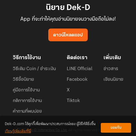
นิยาย Dek-D
App ที่จะทำให้คุณอ่านนิยายจนวางมือถือไม่ลง!
ดาวน์โหลดแอป
วิธีการใช้งาน
ติดต่อเรา
เพิ่มเติม
วิธีเติม Coin / ชำระเงิน
LINE Official
ข่าวสาร
วิธีซื้อนิยาย
Facebook
เขียนนิยาย
คู่มือการใช้งาน
X
กติกาการใช้งาน
Tiktok
คำถามที่พบบ่อย
Dek-D.com ใช้คุกกี้เพื่อพัฒนาประสบการณ์ของ ผู้ใช้ให้ดียิ่งขึ้น
ยอมรับ
เรียนรู้เพิ่มเติมที่นี่
© 2026
Dek-D Interactive Co.,Ltd.
All rights reserved. |
Privacy Policy