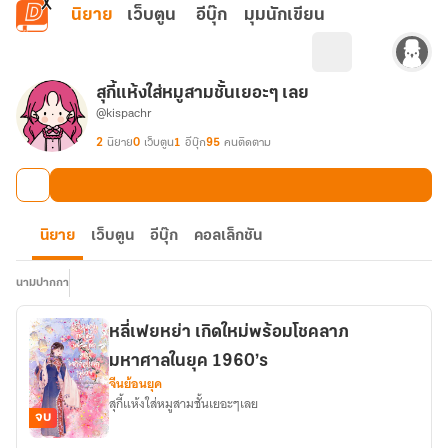
ข้ามไปยังเนื้อหาหลัก
นิยาย
เว็บตูน
อีบุ๊ก
มุมนักเขียน
สุกี้แห้งใส่หมูสามชั้นเยอะๆ เลย
@kispachr
2
นิยาย
0
เว็บตูน
1
อีบุ๊ก
95
คนติดตาม
นิยาย
เว็บตูน
อีบุ๊ก
คอลเล็กชัน
นามปากกา
หลี่เฟยหย่า เกิดใหม่พร้อมโชคลาภ
มหาศาลในยุค 1960’s
จีนย้อนยุค
สุกี้แห้งใส่หมูสามชั้นเยอะๆเลย
จบ