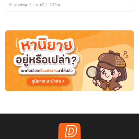
ลิขิต
อัปเดตล่าสุด 6 ธ.ค. 68 / 16:10 น.
ชะตา