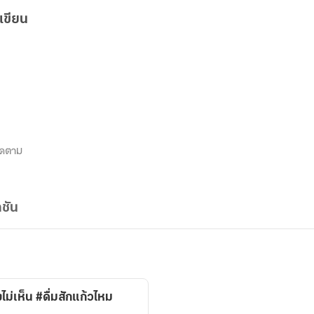
เขียน
ิดตาม
ชัน
ม่เห็น #ดื่มสักแก้วไหม