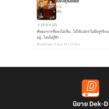
ครับคุณอิลิโอ
วาย
ปริต
If's
3
23
0
0 (0)
you
พันธนาการที่มองไม่เห็น...ไม่ได้แปลว่าไม่มีอยู่จร
see
อยู่...โดยไม่รู้ตัว
พันธนาการ
อัปเดตล่าสุด 23 เม.ย. 69 / 21:59 น.
ที่
มอง
ไม่
เห็น
#ดื่ม
สัก
แก้ว
ไหม
ครับ
คุณ
นิยาย Dek-D
อิ