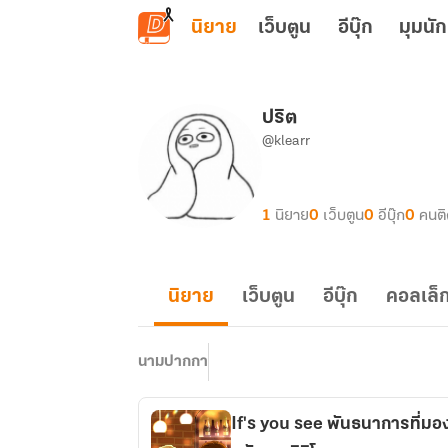
ข้ามไปยังเนื้อหาหลัก
นิยาย
เว็บตูน
อีบุ๊ก
มุมนัก
ปริต
@klearr
1
นิยาย
0
เว็บตูน
0
อีบุ๊ก
0
คนต
นิยาย
เว็บตูน
อีบุ๊ก
คอลเล็ก
นามปากกา
If's you see พันธนาการที่มองไ