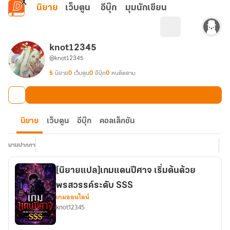
ข้ามไปยังเนื้อหาหลัก
นิยาย
เว็บตูน
อีบุ๊ก
มุมนักเขียน
knot12345
@knot12345
5
นิยาย
0
เว็บตูน
0
อีบุ๊ก
0
คนติดตาม
นิยาย
เว็บตูน
อีบุ๊ก
คอลเล็กชัน
นามปากกา
[นิยายแปล]เกมแดนปีศาจ เริ่มต้นด้วย
พรสวรรค์ระดับ SSS
เกมออนไลน์
knot12345