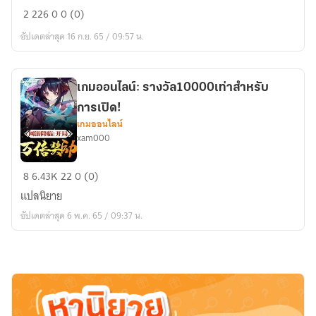
พันธนาการ
2
226
0
0 (0)
รัก
อัปเดตล่าสุด 16 ก.ย. 65 / 09:57 น.
ปราณ
อัคนี
เกมออนไลน์: รางวัล10000เท่าสำหรับ
การเปิด!
เกมออนไลน์
xam000
เกม
8
6.43K
22
0 (0)
ออนไลน์:
แปลนิยาย
รางวัล10000เท่า
อัปเดตล่าสุด 6 พ.ค. 65 / 09:37 น.
สำหรับ
การ
เปิด!