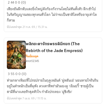
[นิยาย
2
44
0
0 (0)
แปล]เกม
เสียงอันลึกลับและยิ่งใหญ่ดังก้องกังวานโดยไม่ทันตั้งตัว ลึกเข้าไป
แดน
ในจิตวิญญาณของทุกคนทั่วโลก ไม่ว่าจะเป็นชาติใดหรืออายุเท่าใด
ปีศาจ
ก็ตาม
เริ่ม
อัปเดตล่าสุด 21 ก.ค. 69 / 15:31 น.
ต้น
ด้วย
พรสวรรค์
พลิกชะตาจักรพรรดินีหยก (The
ระดับ
Rebirth of the Jade Empress)
SSS
จีนย้อนยุค
knot12345
พลิก
3
55
0
0 (0)
ชะตา
ท่ามกลางหิมะที่โปรยปรายในฤดูเหมันต์ 'มู่หลันเย่' นอนหายใจรินริน
จักรพรรดิ
อยู่ในตำหนักเย็นที่ผุพัง ดวงตาที่พร่ามัวมองดู 'เฉินอวี้' ชายผู้เป็น
นี
สามีที่นางเคยรักสุดหัวใจ กำลังประคอง 'มู่ชิงชิง'
หยก
อัปเดตล่าสุด 7 เม.ย. 69 / 11:15 น.
(The