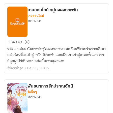
Rebirth
of
เกมออนไลน์ อยู่ยงคงกระพัน
the
เกมออนไลน์
Jade
knot12345
Empress)
เกม
1
340
0
0 (0)
ออนไลน์
หลังจากล้มลงในการต่อสู้ของเหล่าทวยเทพ ฉินเฟิงพบว่าเขากลับมา
อยู่
แล้วก่อนที่จะเข้าสู่ "ทวีปนิรันดร์" และเมื่อเขาเข้าสู่เกมครั้งแรก เขา
ยง
ก็ถูกผูกไว้กับระบบสกัดกั้นเทพสุดยอด!
คงกระพัน
อัปเดตล่าสุด 3 ต.ค. 65 / 15:33 น.
พันธนาการรักปราณอัคนี
รักอื่นๆ
knot12345