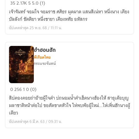
หทัย
35
2.17K
5
5.0 (1)
อ
เจ้าจันทร์ จอมใจ จอมราช ศศิธร ผุดผาด แสนสิเน่หา หนึ่งนาง เคียง
หัส
บัลลังก์ ขัตติยา หนึ่งชายา เคียงหทัย อหัสกร
กร
อัปเดตล่าสุด 25 พ.ย. 68 / 11:11 น.
ฮำฮอนฮัก
พีเรียดไทย
กระแจะจันทน์
ฮำฮอน
0
256
1
0 (0)
ฮัก
สิบ่คองคอยถ่าอ้ายผู้ใจดำ บ่ถนอมน้ำคำเฮ็ดนางฮ้องไห้ สาธุเด้อบุญ
ผลาชาติหน้าต่อไป ขอตัดขาดหัวใจ ไห่พบพ้อผู้ใหม่...ไห่เพิ่นฮักนางผู้
เดียว
อัปเดตล่าสุด 6 มี.ค. 63 / 09:31 น.