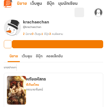
ข้ามไปยังเนื้อหาหลัก
นิยาย
เว็บตูน
อีบุ๊ก
มุมนักเขียน
krachaechan
@krachaechan
2
นิยาย
0
เว็บตูน
1
อีบุ๊ก
3
คนติดตาม
นิยาย
เว็บตูน
อีบุ๊ก
คอลเล็กชัน
นามปากกา
หทัยอหัสกร
พีเรียดไทย
กระแจะจันทน์