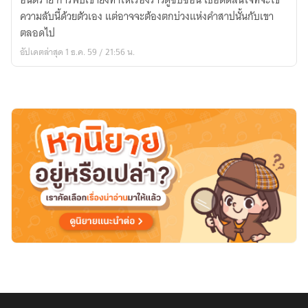
อันตราย การพบเขายิ่งทำให้เรื่องราวดูซํบซ้อน เธอตัดสินใจที่จะไข
วารี
ความลับนี้ด้วยตัวเอง แต่อาจจะต้องตกบ่วงแห่งคำสาปนั้นกับเขา
(จบ)
ตลอดไป
อัปเดตล่าสุด 1 ธ.ค. 59 / 21:56 น.