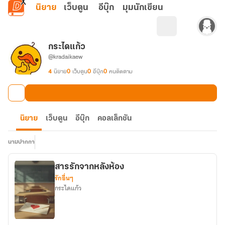
ข้ามไปยังเนื้อหาหลัก
นิยาย
เว็บตูน
อีบุ๊ก
มุมนักเขียน
กระไดแก้ว
@kradaikaew
4
นิยาย
0
เว็บตูน
0
อีบุ๊ก
0
คนติดตาม
นิยาย
เว็บตูน
อีบุ๊ก
คอลเล็กชัน
นามปากกา
สารรักจากหลังห้อง
รักอื่นๆ
กระไดแก้ว