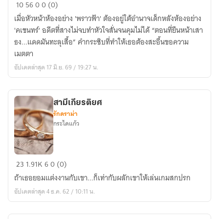
สาร
10
56
0
0 (0)
รัก
เมื่อหัวหน้าห้องอย่าง 'พราวฟ้า' ต้องอยู่ใต้อำนาจเด็กหลังห้องอย่าง
จาก
'คเชนทร์' อดีตที่สางไม่จบทำหัวใจสั่นจนคุมไม่ได้ “ตอนที่ยืนหน้าเสา
หลัง
ธง...แดดมันทะลุเสื้อ” คำกระซิบที่ทำให้เธอต้องสะอื้นขอความ
ห้อง
เมตตา
อัปเดตล่าสุด 17 มิ.ย. 69 / 19:27 น.
สามีเกียรติยศ
รักดราม่า
กระไดแก้ว
สามี
23
1.91K
6
0 (0)
เกียรติยศ
ถ้าเธอยอมแต่งงานกับเขา...ก็เท่ากับผลักเขาให้เล่นเกมสกปรก
อัปเดตล่าสุด 4 ธ.ค. 62 / 10:11 น.