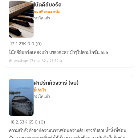
โน้ตคีย์บอร์ด
ดนตรี เพลง หนัง
กระไดแก้ว
โน้ต
12
1.27K
0
0 (0)
คีย์บอร์ด
โน้ตคีย์บอร์ดเพลงเก่า เพลงละคร มั่วๆไปตามใจฉัน 555
อัปเดตล่าสุด 27 ก.ค. 62 / 21:32 น.
สาปรักห้วงวารี (จบ)
ซึ้งกินใจ
กระไดแก้ว
สาป
18
2.53K
65
0 (0)
รัก
ความรักดั่งคำสาปความหวานซ่อนความลับ ราวกับสายน้ำนิ่งที่ซ่อน
ห้วง