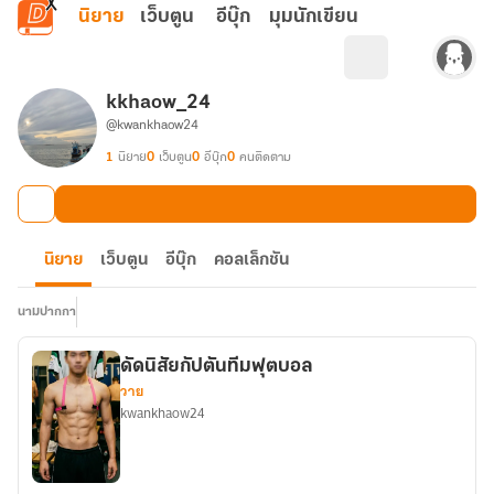
ข้ามไปยังเนื้อหาหลัก
นิยาย
เว็บตูน
อีบุ๊ก
มุมนักเขียน
kkhaow_24
@kwankhaow24
1
นิยาย
0
เว็บตูน
0
อีบุ๊ก
0
คนติดตาม
นิยาย
เว็บตูน
อีบุ๊ก
คอลเล็กชัน
นามปากกา
ดัดนิสัยกัปตันทีมฟุตบอล
วาย
kwankhaow24