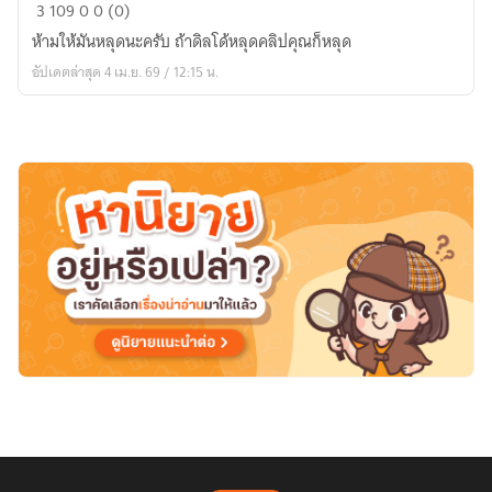
ดัด
3
109
0
0 (0)
นิสัย
ห้ามให้มันหลุดนะครับ ถ้าดิลโด้หลุดคลิปคุณก็หลุด
กัปตัน
อัปเดตล่าสุด 4 เม.ย. 69 / 12:15 น.
ทีม
ฟุตบอล