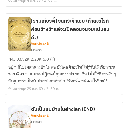
อัปเดตล่าสุด 4 ส.ค. 69 / 21:05 น.
รี
ไรท์)
[รามเกียรติ์] จันทร์เจ้าเอย (กำลังรีไรท์
ค่อนข้างช้าแต่จะเปิดตอนจนจบแน่นอน
ค่ะ)
รักแฟนตาซี
เงาลดา
[รามเกียรติ์]
143
93.92K
2.29K
5.0 (1)
จันทร์
อยู่ ๆ ก็ไปโผล่กลางป่า ไม่พอ ยังโดนตัวอะไรก็ไม่รู้จับไว้ เรียกพระ
เจ้า
ชายาสีดา ๆ แถมพอปฏิเสธก็ถูกหาว่าบ้า พอเชื่อว่าไม่ใช่สีดาจริง ๆ
เอย
ยังถูกหาว่าเป็นยักษ์มาทำกลศึกอีก "จันทร์เอยผิดอะไร" วะ?!
(กำลัง
อัปเดตล่าสุด 29 ก.ค. 69 / 21:50 น.
รี
ไรท์
ค่อน
ข้าง
ฉันเป็นแม่บ้านในต่างโลก (END)
รักแฟนตาซี
ช้า
เงาลดา
แต่