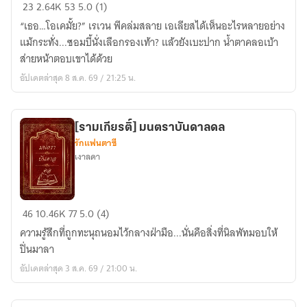
คน
23
2.64K
53
5.0 (1)
สวย...ต่อ
“เธอ…โอเคมั้ย?” เรเวน พีคล่มสลาย เอเลียสได้เห็นอะไรหลายอย่าง
ให้
แม้กระทั่ง...ซอมบี้นั่งเลือกรองเท้า? แล้วยังเบะปาก น้ำตาคลอเบ้า
เป็น
ส่ายหน้าตอบเขาได้ด้วย
"ซอมบี้"
อัปเดตล่าสุด 8 ส.ค. 69 / 21:25 น.
ก็
ยัง
ต้อง
[รามเกียรติ์] มนตราบันดาลดล
สวย
รักแฟนตาซี
เงาลดา
[รามเกียรติ์]
46
10.46K
77
5.0 (4)
มน
ความรู้สึกที่ถูกทะนุถนอมไว้กลางฝ่ามือ...นั่นคือสิ่งที่นิลพัทมอบให้
ตรา
ปิ่นมาลา
บันดาล
อัปเดตล่าสุด 3 ส.ค. 69 / 21:00 น.
ดล