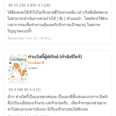
[
80
55.23K
2.85K
4.7 (26)
My
ได้ข้อเสนอให้เข้าไปในเรื่องมายฮีโร่อคาเดเมีย แต่ [เกิดข้อผิดพลาด
Hero
ไม่สามารถดำเนินการสวมร่างได้ ] ห้ะ [ คำแนะนำ : โฮสต์ควรใช้ช่วง
Academia]
เวลาการรอเพื่อทำความคุ้นเคยกับจักรวาลเป้าหมาย] ในสภาพ
อาโน~
วิญญาณแบบนี้?
ขอ
อัปเดตล่าสุด 5 ส.ค. 69 / 16:40 น.
เป็น
ผี
ห้อง
ท่านวิสกี้ผู้พิทักษ์ (กำลังรีไรท์)
เอ
รักแฟนตาซี
นะคะ
เงาลดา
สัก
พัก
หนึ่ง
ท่าน
50
4.54K
85
5.0 (1)
วิสกี้
ม้าว! ท่านวิสกี้เป็นแมวของพ่อมด เป็นแมวที่ทั้งเท่และเก่งกาจ มีหน้า
ผู้
ที่ปกป้องเมียของเจ้านาย แต่เจ้านายครับ...เมียเจ้านายดวงซวยมาก
พิทักษ์
พาไปสะเดาะเคราะห์เถอะ มีเรื่องเข้ามาแทบไม่พักเลย
(กำลัง