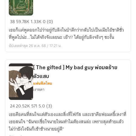
เลย
สัก
นิด
[รามเกียรติ์]
38
59.78K
1.33K
0 (0)
กลาง
เธอก็แค่พูดออกไปว่าอยู่กับลิงในป่าดีกว่ากลับไปเป็นเมียไอ้ชาติชั่ว
พงไพร
ที่พูดไปน่ะ...ไม่ได้จริงจังเลยนะ เอ๊า!? ได้อยู่กับลิงจริงๆ ซะงั้น
(จบ)
อัปเดตล่าสุด 26 ต.ค. 68 / 17:21 น.
[ The gifted ] My bad guy พ่อมดร้าย
ตัวแสบ
แฟนฟิคไทย
เงาลดา
[
24
20.52K
571
5.0 (3)
The
เธอคือคนที่สนใจแต่ตัวเองและสิ่งที่โฟกัส และเขาคือพ่อมดขี้เหงาที่
gifted
เธอสนใจ "ฉันจะเชื่อใจนายไหมทำไมต้องสนล่ะ เพราะสุดท้ายแล้ว
]
ไม่ว่ายังไงฉันก็เข้าข้างนายอยู่ดี"
My