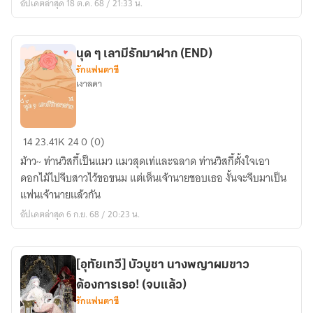
อัปเดตล่าสุด 18 ต.ค. 68 / 21:33 น.
bad
guy
พ่อ
นุด ๆ เลามีรักมาฝาก (END)
มด
รักแฟนตาซี
ร้าย
เงาลดา
ตัว
แสบ
นุด
14
23.41K
24
0 (0)
ๆ
ม้าว~ ท่านวิสกี้เป็นแมว แมวสุดเท่และฉลาด ท่านวิสกี้ตั้งใจเอา
เลา
ดอกไม้ไปจีบสาวไว้ขอขนม แต่เห็นเจ้านายชอบเธอ งั้นจะจีบมาเป็น
มี
แฟนเจ้านายแล้วกัน
รัก
อัปเดตล่าสุด 6 ก.ย. 68 / 20:23 น.
มา
ฝาก
(END)
[อุทัยเทวี] บัวบูชา นางพญาผมขาว
ต้องการเธอ! (จบแล้ว)
รักแฟนตาซี