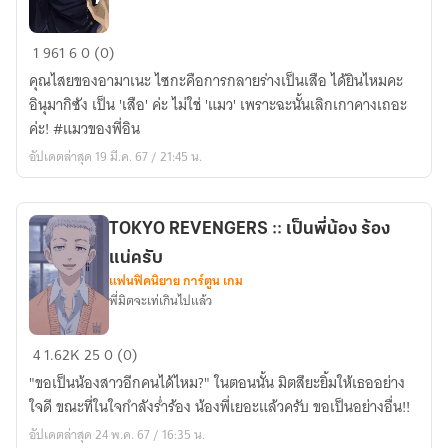
JJK
1
961
6
0 (0)
::
คุณไสยของอามาเนะ ไซกะคือการกลายร่างเป็นเสือ ได้ยินไหมคะ
เป็น
อินุมากิซัง เป็น 'เสือ' ค่ะ ไม่ใช่ 'แมว' เพราะฉะนั้นเลิกเกาคางเถอะ
เสือ
ค่ะ! #แมวของพี่อิน
ค่ะ
อัปเดตล่าสุด 19 มี.ค. 67 / 21:45 น.
ไม่ใช่
แมว
TOKYO REVENGERS :: เป็นพี่น้อง ร้อง
แน่ครับ
แฟนฟิคนิยาย การ์ตูน เกม
พี่มิตจะเท่เกินไปแล้ว
TOKYO
4
1.62K
25
0 (0)
REVENGERS
"ขอเป็นน้องสาวอีกคนได้ไหม?" ในตอนนั้น มิตสึยะยิ้มให้เธออย่าง
::
ใจดี ขณะที่ในใจกำลังร่ำร้อง น้องพี่เยอะแล้วครับ ขอเป็นอย่างอื่น!!
เป็น
อัปเดตล่าสุด 24 พ.ค. 67 / 16:35 น.
พี่