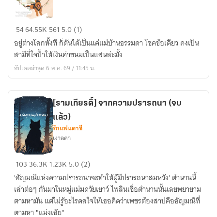
จะ
เปิด
ฉัน
ตอน
54
64.55K
561
5.0 (1)
เป็น
จน
อยู่ต่างโลกทั้งที ก็ดันได้เป็นแค่แม่บ้านธรรมดา โชคข้อเดียว คงเป็น
แม่
จบ
สามีที่ใจป้ำให้เงินค่าขนมเป็นแสนล่ะมั้ง
บ้าน
แน่นอน
อัปเดตล่าสุด 6 พ.ค. 69 / 11:45 น.
ใน
ค่ะ)
ต่าง
โลก
[รามเกียรติ์] จากความปรารถนา (จบ
(END)
แล้ว)
รักแฟนตาซี
เงาลดา
[รามเกียรติ์]
103
36.3K
1.23K
5.0 (2)
จาก
'อัญมณีแห่งความปรารถนาจะทำให้ผู้มีปรารถนาสมหวัง' ตำนานนี้
ความ
เล่าต่อๆ กันมาในหมู่แม่มดวัยเยาว์ ไพลินเชื่อตำนานนั้นเลยพยายาม
ปรารถนา
ตามหามัน แต่ไม่รู้อะไรดลใจให้เธอคิดว่าเพชรต้องสาปคืออัญมณีที่
(จบ
ตามหา "แม่งเอ๊ย"