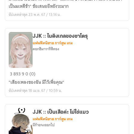
(จบ)
เป็นมเหสีข้า" ข้อเสนออีหยังวะมาก
อัปเดตล่าสุด 23 พ.ค. 67 / 13:14 น.
JJK :: ไนติงเกลของซาโตรุ
แฟนฟิคนิยาย การ์ตูน เกม
ดอกฮิมาวาริสีทอง
JJK
3
893
9
0 (0)
::
"เสียงเพลงของฉัน มีไว้เพื่อคุณ"
ไน
อัปเดตล่าสุด 18 เม.ย. 67 / 10:59 น.
ติง
เกล
ของ
JJK :: เป็นเสือค่ะ ไม่ใช่แมว
ซา
แฟนฟิคนิยาย การ์ตูน เกม
โตรุ
ผีร้ายจงออกไป