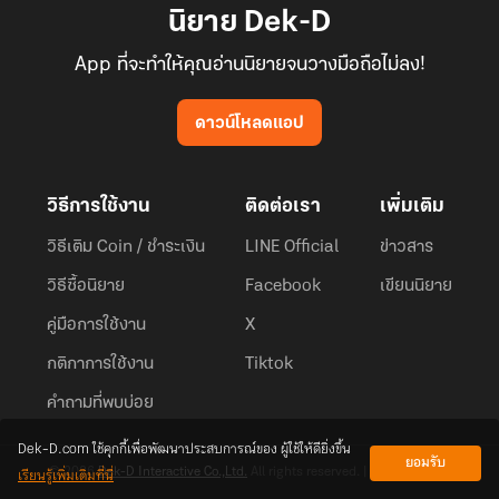
นิยาย Dek-D
App ที่จะทำให้คุณอ่านนิยายจนวางมือถือไม่ลง!
ดาวน์โหลดแอป
วิธีการใช้งาน
ติดต่อเรา
เพิ่มเติม
วิธีเติม Coin / ชำระเงิน
LINE Official
ข่าวสาร
วิธีซื้อนิยาย
Facebook
เขียนนิยาย
คู่มือการใช้งาน
X
กติกาการใช้งาน
Tiktok
คำถามที่พบบ่อย
Dek-D.com ใช้คุกกี้เพื่อพัฒนาประสบการณ์ของ ผู้ใช้ให้ดียิ่งขึ้น
ยอมรับ
เรียนรู้เพิ่มเติมที่นี่
© 2026
Dek-D Interactive Co.,Ltd.
All rights reserved. |
Privacy Policy