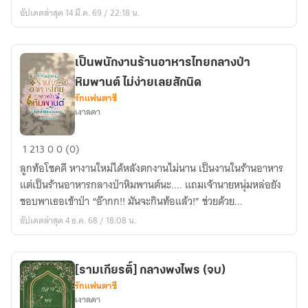
แล้ว)
อัปเดตล่าสุด 14 มี.ค. 69 / 22:18 น.
เป็นพนักงานร้านอาหารไทยกลางป่า
หิมพานต์ ไม่ง่ายเลยสักนิด
รักแฟนตาซี
เงาลดา
เป็น
1
213
0
0 (0)
พนักงาน
ลูกท้อโชคดี หางานใหม่ได้หลังตกงานไม่นาน เป็นงานในร้านอาหาร
ร้าน
แต่เป็นร้านอาหารกลางป่าหิมพานต์นะ.... แถมเจ้านายหนุ่มหล่อยัง
อาหาร
ชอบพาเธอเข้าป่า “อ๊ากก!! มันจะกินท้อแล้ว!” ช่วยด้วย...
ไทย
อัปเดตล่าสุด 4 ธ.ค. 68 / 18:08 น.
กลาง
ป่า
หิมพานต์
[รามเกียรติ์] กลางพงไพร (จบ)
ไม่
รักแฟนตาซี
ง่าย
เงาลดา