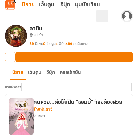
ข้ามไปยังเนื้อหาหลัก
นิยาย
เว็บตูน
อีบุ๊ก
มุมนักเขียน
ดาซิน
@lada01
39
นิยาย
0
เว็บตูน
1
อีบุ๊ก
466
คนติดตาม
นิยาย
เว็บตูน
อีบุ๊ก
คอลเล็กชัน
นามปากกา
คนสวย...ต่อให้เป็น "ซอมบี้" ก็ยังต้องสวย
รักแฟนตาซี
เงาลดา