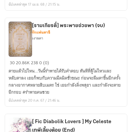
อัปเดตล่าสุด 17 เม.ย. 68 / 21:15 น.
คิมหันต์
[รามเกียรติ์] พระพายช่วยพา (จบ)
รักแฟนตาซี
เงาลดา
[รามเกียรติ์]
30
20.86K
238
0 (0)
พระ
ตายแล้วไปไหน...วันนี้รำพายได้รับคำตอบ ทันทีที่สู้ไม่ไหวและ
พาย
หลับตาลง เธอก็พบกับความมืดมิดชั่วขณะ ก่อนจะลืมตาขึ้นอีกครั้ง
ช่วย
กลางอากาศหลายสิบเมตร ใช่ เธอกำลังดิ่งพสุธา และกำลังจะตาย
พา
อีกรอบ #รำพายคนซวย
(จบ)
อัปเดตล่าสุด 20 ก.ค. 67 / 21:46 น.
[ Fic Diabolik Lovers ] My Celeste
เทพีเลี้ยงต้อย (End)