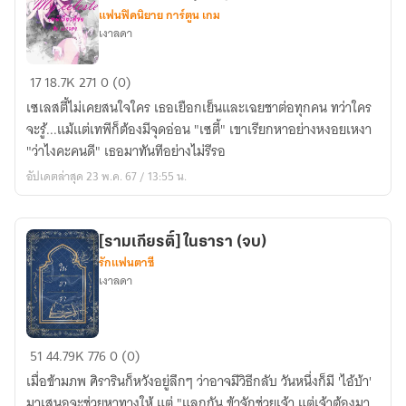
แฟนฟิคนิยาย การ์ตูน เกม
เงาลดา
[
17
18.7K
271
0 (0)
Fic
เซเลสตี้ไม่เคยสนใจใคร เธอเยือกเย็นและเฉยชาต่อทุกคน ทว่าใคร
Diabolik
จะรู้...แม้แต่เทพีก็ต้องมีจุดอ่อน "เซตี้" เขาเรียกหาอย่างหงอยเหงา
Lovers
"ว่าไงคะคนดี" เธอมาทันทีอย่างไม่รีรอ
]
อัปเดตล่าสุด 23 พ.ค. 67 / 13:55 น.
My
Celeste
เทพี
[รามเกียรติ์] ในธารา (จบ)
เลี้ยง
รักแฟนตาซี
ต้อย
เงาลดา
(End)
[รามเกียรติ์]
51
44.79K
776
0 (0)
ใน
เมื่อข้ามภพ ศิรารินก็หวังอยู่ลึกๆ ว่าอาจมีวิธีกลับ วันหนึ่งก็มี 'ไอ้บ้า'
ธารา
มาเสนอจะช่วยหาทางให้ แต่ "แลกกัน ข้าจักช่วยเจ้า แต่เจ้าต้องมา