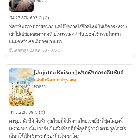
เงาลดา
[อุทัย
74
27.87K
693
0 (0)
เทวี]
ฟลาวรินตกท่อตายอนาถ แต่ได้โอกาสใช้ชีวิตใหม่ ให้เลือกระหว่าง
บัว
เข้าไปเปลี่ยนชะตานางร้ายในวรรณคดี กับไปชดใช้กรรมในนรก
บูชา
แน่นอนว่าเธอเลือกอย่างแรก
นางพญา
อัปเดตล่าสุด 28 ส.ค. 68 / 07:40 น.
ผม
ขาว
ต้องการ
[Jujutsu Kaisen] ฟากฟ้ากลางคิมหันต์
เธอ!
แฟนฟิคนิยาย การ์ตูน เกม
(จบ
เงาลดา
แล้ว)
[Jujutsu
11
3.22K
38
0 (0)
Kaisen]
คาซุยะ นัตสึมิ คือนักคุณไสยที่มีปริมาณไสยเวทย์สูงที่สุดในยุคนี้
ฟาก
เพราะอย่างนั้น เธอจึงเป็นตัวเลือกที่ดีที่สุดที่ผู้อาวุโสตระกูลโกะโจ
ฟ้า
เลือกให้เป็น 'ภรรยา' ของโกะโจ ซาโตรุ
กลาง