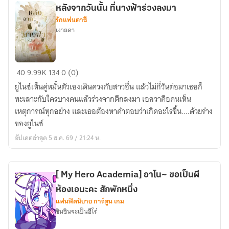
หลังจากวันนั้น ที่นางฟ้าร่วงลงมา
รักแฟนตาซี
เงาลดา
หลัง
40
9.99K
134
0 (0)
จาก
ยูไนซ์เห็นคู่หมั้นตัวเองเดินควงกับสาวอื่น แล้วไม่กี่วันต่อมาเธอก็
วัน
ทะเลาะกับใครบางคนแล้วร่วงจากตึกลงมา เอลวาคือคนเห็น
นั้น
เหตุการณ์ทุกอย่าง และเธอต้องหาคำตอบว่าเกิดอะไรขึ้น....ด้วยร่าง
ที่
ของยูไนซ์
นางฟ้า
อัปเดตล่าสุด 5 ส.ค. 69 / 21:24 น.
ร่วง
ลงมา
[ My Hero Academia] อาโน~ ขอเป็นผี
ห้องเอนะคะ สักพักหนึ่ง
แฟนฟิคนิยาย การ์ตูน เกม
ซินซินจะเป็นฮีโร่