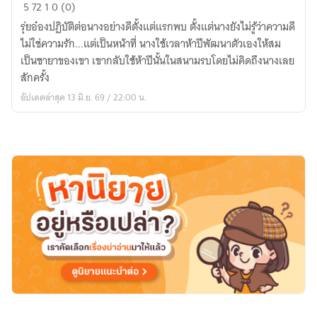
ท่าน
5
72
1
0 (0)
อ๋อง...ไม่
รุ่ยอ๋องปฏิบัติต่อนางอย่างดีตั้งแต่แรกพบ ตั้งแต่นางยังไม่รู้ว่าความดี
รัก
ไม่ใช่ความรัก...แต่เป็นหน้าที่ นางใช้เวลาห้าปีพัฒนาตัวเองให้สม
ก็
เป็นชายาของเขา เขากลับใช้ห้าปีนั้นในสนามรบโดยไม่คิดถึงนางเลย
แล้วไป
สักครั้ง
อัปเดตล่าสุด 13 มิ.ย. 69 / 22:00 น.