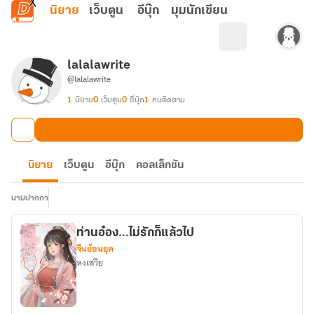
ข้ามไปยังเนื้อหาหลัก
นิยาย
เว็บตูน
อีบุ๊ก
มุมนักเขียน
lalalawrite
@lalalawrite
1
นิยาย
0
เว็บตูน
0
อีบุ๊ก
1
คนติดตาม
นิยาย
เว็บตูน
อีบุ๊ก
คอลเล็กชัน
นามปากกา
ท่านอ๋อง...ไม่รักก็แล้วไป
จีนย้อนยุค
หงเสวีย