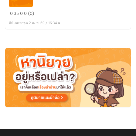
相
ปรปักษ์
0
35
0
0 (0)
วาสนา
อัปเดตล่าสุด 2 เม.ย. 69 / 16:34 น.
พาน
พบ
เล่ม
๑
有
缘
千
里
来
相