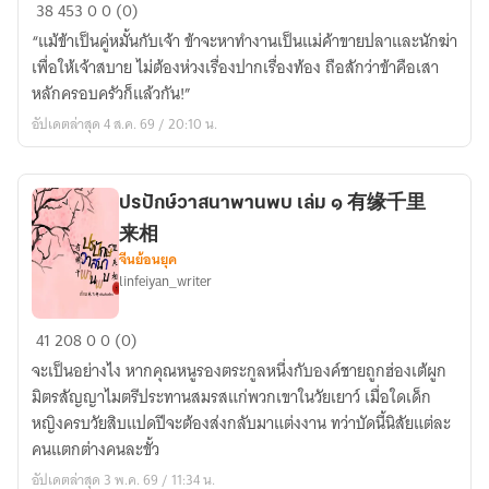
ปรปักษ์
38
453
0
0 (0)
วาสนา
“แม้ข้าเป็นคู่หมั้นกับเจ้า ข้าจะหาทำงานเป็นแม่ค้าขายปลาและนักฆ่า
พาน
เพื่อให้เจ้าสบาย ไม่ต้องห่วงเรื่องปากเรื่องท้อง ถือสักว่าข้าคือเสา
พบ
หลักครอบครัวก็แล้วกัน!”
(เล่ม
อัปเดตล่าสุด 4 ส.ค. 69 / 20:10 น.
2)
ปรปักษ์วาสนาพานพบ เล่ม ๑ 有缘千里
来相
จีนย้อนยุค
linfeiyan_writer
ปรปักษ์
41
208
0
0 (0)
วาสนา
จะเป็นอย่างไง หากคุณหนูรองตระกูลหนึ่งกับองค์ชายถูกฮ่องเต้ผูก
พาน
มิตรสัญญาไมตรีประทานสมรสแก่พวกเขาในวัยเยาว์ เมื่อใดเด็ก
พบ
หญิงครบวัยสิบแปดปีจะต้องส่งกลับมาแต่งงาน ทว่าบัดนี้นิสัยแต่ละ
เล่ม
คนแตกต่างคนละขั้ว
๑
อัปเดตล่าสุด 3 พ.ค. 69 / 11:34 น.