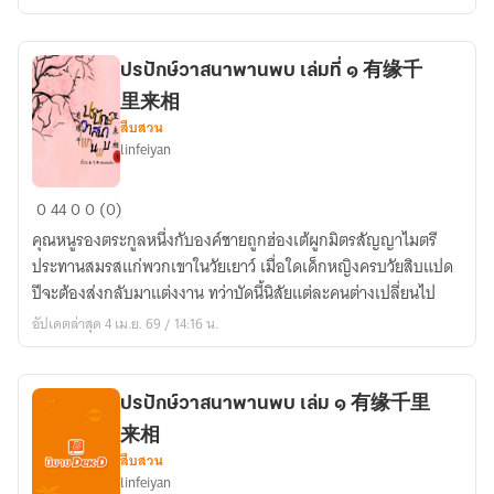
有
缘
千
ปรปักษ์วาสนาพานพบ เล่มที่ ๑ 有缘千
里
里来相
来
สืบสวน
相
linfeiyan
ปรปักษ์
0
44
0
0 (0)
วาสนา
คุณหนูรองตระกูลหนึ่งกับองค์ชายถูกฮ่องเต้ผูกมิตรสัญญาไมตรี
พาน
ประทานสมรสแก่พวกเขาในวัยเยาว์ เมื่อใดเด็กหญิงครบวัยสิบแปด
พบ
ปีจะต้องส่งกลับมาแต่งงาน ทว่าบัดนี้นิสัยแต่ละคนต่างเปลี่ยนไป
เล่ม
อัปเดตล่าสุด 4 เม.ย. 69 / 14:16 น.
ที่
๑
有
ปรปักษ์วาสนาพานพบ เล่ม ๑ 有缘千里
缘
来相
千
สืบสวน
里
linfeiyan
来