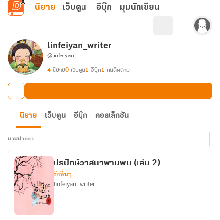
ข้ามไปยังเนื้อหาหลัก
นิยาย
เว็บตูน
อีบุ๊ก
มุมนักเขียน
linfeiyan_writer
@linfeiyan
4
นิยาย
0
เว็บตูน
1
อีบุ๊ก
1
คนติดตาม
นิยาย
เว็บตูน
อีบุ๊ก
คอลเล็กชัน
นามปากกา
ปรปักษ์วาสนาพานพบ (เล่ม 2)
รักอื่นๆ
linfeiyan_writer