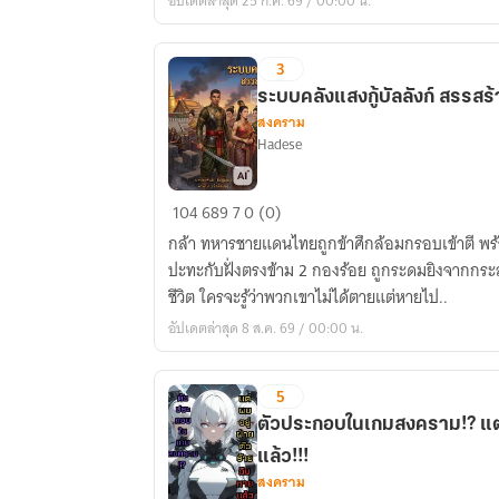
อัปเดตล่าสุด 25 ก.ค. 69 / 00:00 น.
สาม
3
ระบบคลังแสงกู้บัลลังก์ สรรสร
สงคราม
Hadese
ระบบ
104
689
7
0 (0)
คลัง
กล้า ทหารชายแดนไทยถูกข้าศึกล้อมกรอบเข้าตี พร้อ
แสง
ปะทะกับฝั่งตรงข้าม 2 กองร้อย ถูกระดมยิงจากกระส
กู้
ชีวิต ใครจะรู้ว่าพวกเขาไม่ได้ตายแต่หายไป..
บัลลังก์
อัปเดตล่าสุด 8 ส.ค. 69 / 00:00 น.
สรร
สร้าง
วัง
5
จอม
ตัวประกอบในเกมสงคราม!? แต่
นาง
แล้ว!!!
สงคราม