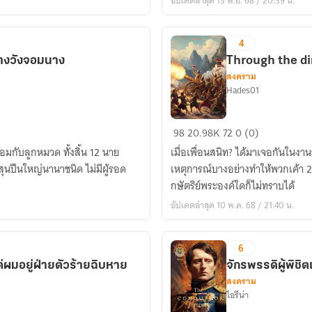
อัปเดตล่าสุด 13 พ.ย. 68 / 20:39 น.
ภพ
4
้างวังจอมนาง
Through the d
สงคราม
Hades01
Through
98
20.98K
72
0 (0)
the
มกับลูกหมวด ทั้งสิ้น 12 นาย
เมื่อเพื่อนสนิท? ได้มาเจอกันในงานว
dimension
ุนปืนใหญ่นานาชนิด ไม่มีผู้รอด
เหตุการณ์บางอย่างทำให้พวกเค้า 2
to
กษัตริย์พระองค์ใดก็ไม่ทราบได้
Ayutthaya
อัปเดตล่าสุด 10 พ.ค. 68 / 21:40 น.
6
ผมอยู่ฝ่ายตัวร้ายฉิบหาย
จักรพรรดิผู้พิชิต
สงคราม
ไอรีน่า