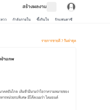
สร้างผลงาน
แหวว
กำลังภายใน
ซึ้งกินใจ
รักแฟนตาซี
รักดราม่า
แฟนฟิคฝ
รายการขายดี 7 วันล่าสุด
ิงข้ามภพ
กอนาคตอันไกล เดิมข้ามีนามว่าไอวาความหมายของ
นทหารหน่วยรบพิเศษ มีโค๊ดเนมว่า ไดมอนด์