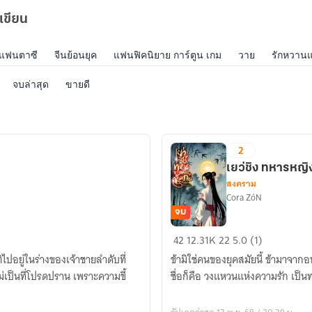
เขียน
แฟนตาซี
จีนย้อนยุค
แฟนฟิคนิยาย การ์ตูน เกม
วาย
รักหวาน
จบล่าสุด
ขายดี
2
เยว่ชิง ทหารหญ
สงคราม
Cora ZóN
จบ
เยว่
42
12.31K
22
5.0 (1)
ชิง
ข้ามิใช่คนของยุคสมัยนี้ ข้ามาจา
ทหาร
่เป็นที่โปรดปราน เพราะความขี้
ชื่อก็คือ วงแหวนแห่งความรัก เป็
หญิง
ข้าม