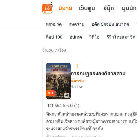
ข้ามไปยังเนื้อหาหลัก
นิยาย
เว็บตูน
อีบุ๊ก
มุมนัก
ทุกหมวด
สงคราม
อดีต ปัจจุบัน อนาคต
ท็อป 100
อัปเดต
วิดีโอ
รีวิวโดยสมาชิก
นิยาย
จำนวน 7 เรื่อง
ขาย
1
ดี
การกบฏขององค์ชายสาม
สงคราม
Hadese
จบ
การ
141
664
6
5.0 (1)
กบฏ
ทินกร หัวหน้าหมวดหน่วยรบพิเศษจากสยาม ทะลุมิติไปอยู่ในร่างของเจ้าชายลำดับที่
ของ
สาม หลินเจียหาว องค์ชายผู้มากความสามารถ แต่ไม
องค์
ระแวงของจักรพรรดิองค์ปัจจุบัน
ชาย