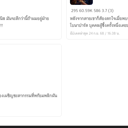
จักรพรรดิ
295
60.59K
586
3.7 (3)
ผู้
มันจะดีกว่านี้ถ้าผมอยู่ฝ่าย
หลังจากตายเขาก็ต้องตกใจเมื่อพบว
พิชิต
!!
โบนาปาร์ต บุคคลผู้ซึ้งครั้งหนึ่งเ
แห่ง
อัปเดตล่าสุด 24 ก.ย. 68 / 16:38 น.
ฝรั่งเศส
ต้องเผชิญชะตากรรมที่พร้อมพลิกผัน