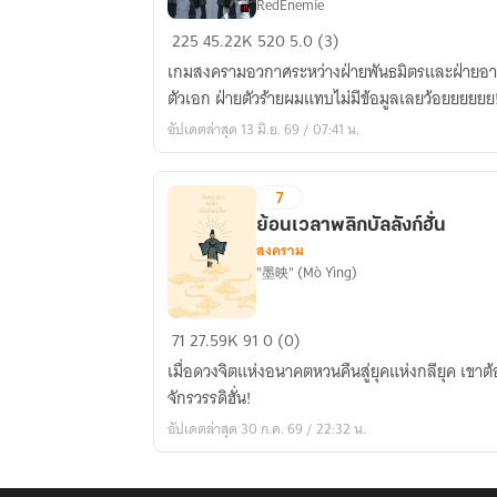
RedEnemie
ตัวประกอบ
225
45.22K
520
5.0 (3)
ใน
เกมสงครามอวกาศระหว่างฝ่ายพันธมิตรและฝ่ายอานิส 
เกม
ตัวเอก ฝ่ายตัวร้ายผมแทบไม่มีข้อมูลเลยว้อยยยยยย!
สงคราม!?
อัปเดตล่าสุด 13 มิ.ย. 69 / 07:41 น.
แต่
ผม
อยู่
7
ฝ่าย
ย้อนเวลาพลิกบัลลังก์ฮั่น
ตัว
สงคราม
ร้าย
"墨映" (Mò Yìng)
ฉิบหาย
แล้ว!!!
ย้อน
71
27.59K
91
0 (0)
เวลา
เมื่อดวงจิตแห่งอนาคตหวนคืนสู่ยุคแห่งกลียุค เขา
พลิก
จักรวรรดิฮั่น!
บัลลังก์
อัปเดตล่าสุด 30 ก.ค. 69 / 22:32 น.
ฮั่น