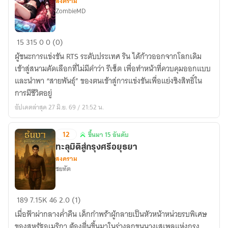
สงคราม
(จบ)
ZombieMD
บัลลังก์
15
315
0
0 (0)
แห่ง
ผู้ชนะการแข่งขัน RTS ระดับประเทศ ริน ได้ก้าวออกจากโลกเดิม
สาย
เข้าสู่สนามคัดเลือกที่ไม่มีคำว่า รีเซ็ต เพื่อทำหน้าที่ควบคุมออกแบบ
พันธุ์
และนำพา “สายพันธุ์” ของตนเข้าสู่การแข่งขันเพื่อแย่งชิงสิทธิ์ใน
การมีชีวิตอยู่
อัปเดตล่าสุด 27 มิ.ย. 69 / 21:52 น.
12
ขึ้นมา 15 อันดับ
ขึ้น
ทะลุมิติสู่กรุงศรีอยุธยา
มา
สงคราม
15
ชยทัต
อันดับ
ทะลุ
189
7.15K
46
2.0 (1)
มิติ
เมื่อฟ้าผ่ากลางค่ำคืน เด็กกำพร้าผู้กลายเป็นหัวหน้าหน่วยรบพิเศษ
สู่
ของสหรัฐอเมริกา ต้องตื่นขึ้นมาในร่างลูกขุนนางเสเพลแห่งกรุง