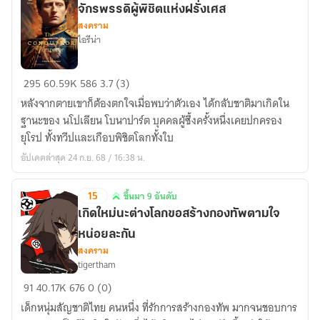
ขึ้น
จักรพรรดิผู้พิชิตแห่งฝรั่งเศส
มา
สงคราม
2
ไอรีน่า
อันดับ
จักรพรรดิ
295
60.59K
586
3.7 (3)
ผู้
หลังจากตายเขาก็ต้องตกใจเมื่อพบว่าตัวเอง ได้กลับชาติมาเกิดใน
พิชิต
ฐานะของ นโปเลียน โบนาปาร์ต บุคคลผู้ซึ้งครั้งหนึ่งเคยปกครอง
แห่ง
ยุโรป ทั้งทวีปและเกือบพิชิตโลกทั้งใบ
ฝรั่งเศส
อัปเดตล่าสุด 24 ก.ย. 68 / 16:38 น.
15
ขึ้นมา 9 อันดับ
ขึ้น
เกิดใหม่นะต่างโลกขอสร้างกองทัพตามใจ
มา
หน่อยละกัน
9
สงคราม
อันดับ
tigertham
เกิด
91
40.17K
676
0 (0)
ใหม่
เด็กหนุ่มสัญชาติไทย คนหนึ่ง ที่รักการสร้างกองทัพ มากจนชอบการ
นะ