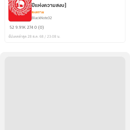
การ
ปีแห่งความสงบ]
ผงาด
สงคราม
BlackNote32
ของ
เปลี่ยนแปลง
จักรพรรดิ
52
9.91K
274
0 (0)
สยาม
เหล็ก
อัปเดตล่าสุด 28 ส.ค. 68 / 23:08 น.
ในปี
1863
[บท
สามสิบ
ปี
แห่ง
ความ
สงบ]