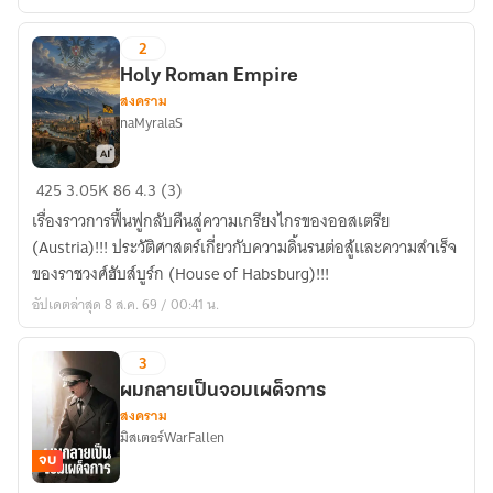
2
Holy Roman Empire
สงคราม
naMyralaS
Holy
425
3.05K
86
4.3 (3)
Roman
เรื่องราวการฟื้นฟูกลับคืนสู่ความเกรียงไกรของออสเตรีย
Empire
(Austria)!!! ประวัติศาสตร์เกี่ยวกับความดิ้นรนต่อสู้และความสำเร็จ
ของราชวงศ์ฮับส์บูร์ก (House of Habsburg)!!!
อัปเดตล่าสุด 8 ส.ค. 69 / 00:41 น.
3
ผมกลายเป็นจอมเผด็จการ
สงคราม
มิสเตอร์WarFallen
จบ