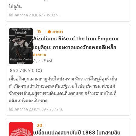
ยุโรป
ไปดูกัน
ญี่ปุ่น
อัปเดตล่าสุด 2 ก.ย. 67 / 15:33 น.
และ
ไทย
(Summoning
19
มาแรง
มา
European
Aizulium: Rise of the Iron Emperor
แรง
Federation
ไอซูลิอุม: การผงาดของจักรพรรดิเหล็ก
Japan
สงคราม
and
Agent Frost
Thailand)
Aizulium:
86
3.73K
9
0 (0)
Rise
เมื่ออดีตถูกเผาผลาญด้วยไฟสงคราม จักรวรรดิไอซูลิอุมจึงถือ
of
กำเนิดจากเถ้าถ่านของสหพันธรัฐรวม ไรน์ฮาร์ด วอน ฟรอสต์
the
จักรพรรดิหนุ่มผู้รวบรวมดินแดนที่แตกแยก สร้างระบอบใหม่ที่
Iron
แข็งแกร่งและเด็ดขาด
Emperor
อัปเดตล่าสุด 23 ก.พ. 69 / 23:42 น.
ไอ
ซู
20
ลิ
อุม:
เปลี่ยนแปลงสยามในปี 1863 [บทสามสิบ