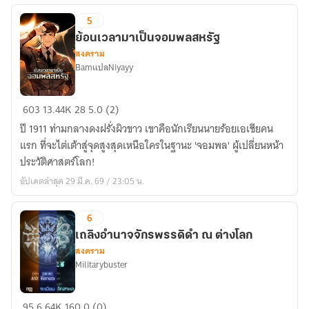
5
ย้อนเวลามาเป็นจอมพลสหรัฐ
สงคราม
BamแปลNiyayy
ย้อน
603
13.44K
28
5.0 (2)
เวลา
ปี 1911 ท่ามกลางดงฝรั่งผิวขาว เขาคือนักเรียนนายร้อยเอเชียคน
มา
แรก ที่จะไต่เต้าสู่จุดสูงสุดเหนือใครในฐานะ 'จอมพล' ผู้เปลี่ยนหน้า
เป็น
ประวัติศาสตร์โลก!
จอมพล
อัปเดตล่าสุด 29 มี.ค. 69 / 23:05 น.
สหรัฐ
6
เถลิงอำนาจจักรพรรดิดำ ณ ต่างโลก
สงคราม
Militarybuster
เถลิง
95
6.64K
160
0 (0)