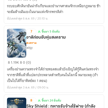
อำนาจ
ระบอบศักดินาอันน่ารังเกียจและอำนาจศาสนจักรเหนือกฎหมาย ข้า
จักรพรรดิ
จะล้มล้างมันเองในนามแห่งจักรพรรดิดำ
ดำ
อัปเดตล่าสุด 6 ส.ค. 69 / 20:10 น.
ณ
ต่าง
7
ขึ้นมา 5 อันดับ
โลก
ขึ้น
ชาติก่อนขับหุ่นสงคราม
มา
สงคราม
5
adgy
อันดับ
ชาติ
8
1.19K
8
0 (0)
ก่อน
เครื่องอ่านความทรงจำได้ถ่ายทอดสแล้วบังเอิญได้กู้คืนคว่มทรงจำ
ขับ
จากชาติที่แล้วที่แปลกประหลาดสำหรับคนในโลกนี้ หมายเหตุ:(ถ้า
หุ่น
เป็นไปได้ก็อาทิตย์ละ 1 ตอน)
สงคราม
อัปเดตล่าสุด 3 ส.ค. 69 / 09:00 น.
8
ขึ้นมา 24 อันดับ
ขึ้น
Sky Shield : ทหารรับจ้างไร้พ่าย (กำลัง