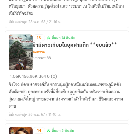
กรุง
ศรีอยุธยา! ด้วยความรู้ยุคใหม่ และ “ระบบ” AI ในหัวที่เปรียบเสมือน
ศรีอยุธยา
คัมภีร์อัจฉริยะ
อัปเดตล่าสุด 28 พ.ค. 68 / 21:16 น.
13
ขึ้นมา 74 อันดับ
ขึ้น
ข้ามีดาวเทียมในยุคสามก๊ก **จบแล้ว**
มา
สงคราม
74
amnovel88
อันดับ
ข้า
1.06K
156.96K
364
0 (0)
มี
จิงโจว ปลายราชวงศ์ฮั่น ชายหนุ่มผู้อ่อนน้อมถ่อมตนเพราะภูมิหลัง
ดาวเทียม
อันต้อยต่ำ ถูกครอบครัวที่มีชื่อเสียงดูถูกกีดกัน หลังจากเกิดความ
ใน
วุ่นวายครั้งใหญ่ หายนะจากสงครามกำลังใกล้เข้ามา ชีวิตและความ
ยุค
ตาย
สาม
อัปเดตล่าสุด 26 พ.ย. 67 / 11:40 น.
ก๊ก
**จบ
14
ขึ้นมา 2 อันดับ
แล้ว**