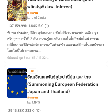
มา
พลิกปฐพี สนพ. Inktree)
8
สงคราม
อันดับ
Lord of Cinder
จอมทัพ
107
159.99K
1.84K
5.0 (1)
พลิก
ชัยพล ประสบอุบัติเหตุย้อนเวลากลับไปยังช่วงเวลาก่อนเสียกรุง
ปฐพี
ศรีอยุธยาครั้งที่ 2 ด้วยความรู้และด้วยเทคโนโลยีสมัยใหม่ เขาจะ
(ตี
เปลี่ยนประวัติศาสตร์สงครามอันน่าเศร้า และจะเปลี่ยนโฉมหน้าของ
พิมพ์
โลกใบนี้ไปตลอดกาล...
ใน
อัปเดตล่าสุด 8 ก.ย. 63 / 15:22 น.
ชื่อ
ขุนศึก
18
พลิก
ปฐพี
อัญเชิญสหพันธ์ยุโรป ญี่ปุ่น และ ไทย
สนพ.
(Summoning European Federation
Inktree)
Japan and Thailand)
สงคราม
อัญเชิญ
bank1945
สหพันธ์
29
16.88K
233
0 (0)