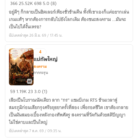
ผม
366
25.52K
698
5.0 (8)
กลาย
อยู่ดีๆ ก็กลายเป็นฮิตเลอร์เพียงชั่วข้ามคืน ทั้งที่เขาเองก็แค่อยากเล่น
เป็น
เกมแท้ๆ หากต้องการกลับไปยังโลกเดิม ต้องชนะสงคราม ...มันจะ
จอม
เป็นไปได้งั้นเหรอ?
เผด็จการ
อัปเดตล่าสุด 26 มิ.ย. 69 / 17:45 น.
4
แม่ทัพใหญ่
สงคราม
กากกะรุน
แม่ทัพ
59
1.19K
23
3.0 (1)
ใหญ่
เสียงปืนโบราณนัดเดียว ลาก "กร" แชมป์เกม RTS ข้ามเวลาสู่
สมรภูมิก่อนเสียกรุงศรีอยุธยาครั้งที่สอง เพื่อรอดชีวิต เขาต้องกลาย
เป็นมันสมองเบื้องหลังกองทัพศัตรู สงครามที่วัดกันด้วยสติปัญญา
ไม่ใช่ดาบและปืนใหญ่
อัปเดตล่าสุด 7 ส.ค. 69 / 09:35 น.