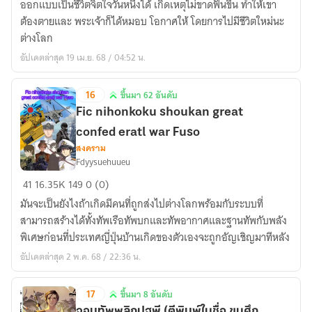
ออกแบบเป็นชีวิตจิตใจวันหนึ่งได้ เกิดเหตุไม่ขาดฟันขึ้น ทำให้เขา
ต่าง
ต้องตายและ พระเจ้าก็ได้หมอบ โอกาศให้ โดยการไปมีชีวิตใหม่นะ
โลก
ต่างโลก
ขอ
อัปเดตล่าสุด 19 เม.ย. 68 / 04:52 น.
สร้าง
กองทัพ
16
ขึ้นมา 62 อันดับ
ตามใจ
ขึ้น
หน่อย
Fic nihonkoku shoukan great
มา
ละ
confed eratl war Fuso
62
กัน
สงคราม
อันดับ
Fdyysuehuueu
Fic
41
16.35K
149
0 (0)
nihonkoku
มันจะเป็นยังไงถ้าเกิดมีคนที่ถูกส่งไปต่างโลกพร้อมกับระบบที่
shoukan
สามารถสร้างได้ทั้งทัพเรือทัพบกและทัพอากาศและฐานทัพกับพลัง
great
พิเศษก่อนที่ประเทศญี่ปุ่นบ้านเกิดของตัวเองจะถูกอัญเชิญมาทีหลัง
confed
อัปเดตล่าสุด 2 พ.ค. 68 / 22:36 น.
eratl
war
17
ขึ้นมา 8 อันดับ
Fuso
ขึ้น
จอมทัพพลิกปฐพี (ตีพิมพ์ในชื่อ ขุนศึก