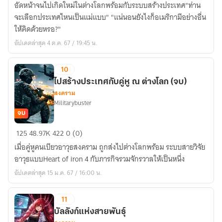
อัดหน้าจนไปเกิดใหม่ในต่างโลกพร้อมกับระบบสร้างประเทศ"ท่าน
สหรัฐอเมริกา
จะเลือกประเทศไหนเป็นแม่แบบ" "แน่นอนยังไงก็อเมริกามีอย่างอื่น
(ภาค
ให้คิดด้วยหรอ?"
เสา
อัปเดตล่าสุด 4 ต.ค. 67 / 19:45 น.
หลัก
อำนาจ)
10
ไปสร้างประเทศกับคู่หู ณ ต่างโลก (จบ)
สงคราม
Militarybuster
จบ
ไป
125
48.97K
422
0 (0)
สร้าง
เมื่อคู่หูคนเบียวอาวุธสงคราม ถูกส่งไปต่างโลกพร้อม ระบบสายวิจัย
ประเทศ
อาวุธแบบHeart of iron 4 กับภารกิจรวมจักรวาลให้เป็นหนึ่ง
กับ
อัปเดตล่าสุด 15 ม.ค. 67 / 16:00 น.
คู่หู
ณ
11
ต่าง
โลก
บัลลังก์แห่งสายพันธุ์