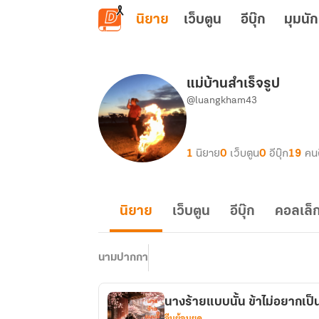
ข้ามไปยังเนื้อหาหลัก
นิยาย
เว็บตูน
อีบุ๊ก
มุมนัก
แม่บ้านสำเร็จรูป
@luangkham43
1
นิยาย
0
เว็บตูน
0
อีบุ๊ก
19
คน
นิยาย
เว็บตูน
อีบุ๊ก
คอลเล็ก
นามปากกา
นางร้ายแบบนั้น ข้าไม่อยากเป็
จีนย้อนยุค