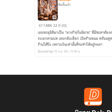
เฉินจิ้นเป่า
นาง
67
7.88K
22
0 (0)
ร้าย
เธอทะลุมิติมาเป็น “นางร้ายในนิยาย” ที่มีชะตาต้อง
แบบ
ระเอกตามบท เธอกลับเลือก เปิดร้านขนม พร้อมสูต
นั้น
ร้านให้ปัง เพราะเงินเท่านั้นที่จะทำให้อยู่รอด!!
ข้า
อัปเดตล่าสุด 15 ก.ค. 69 / 11:40 น.
ไม่
อยาก
เป็น