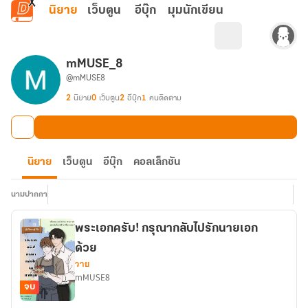
ข้ามไปยังเนื้อหาหลัก
นิยาย
เว็บตูน
อีบุ๊ก
มุมนักเขียน
mMUSE_8
@mMUSE8
2
นิยาย
0
เว็บตูน
2
อีบุ๊ก
1
คนติดตาม
นิยาย
เว็บตูน
อีบุ๊ก
คอลเล็กชัน
นามปากกา
พระเอกครับ! กรุณากลับไปรักนายเอก
ด้วย
วาย
mMUSE8
จบ