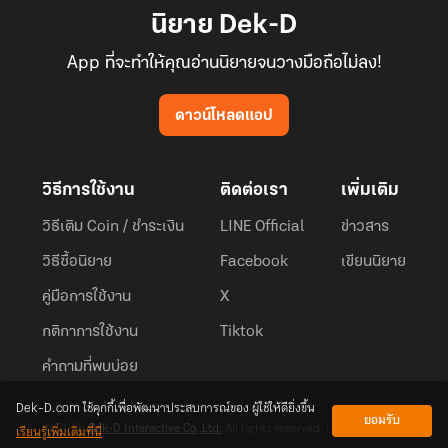
นิยาย Dek-D
App ที่จะทำให้คุณอ่านนิยายจนวางมือถือไม่ลง!
ดาวน์โหลดแอป
วิธีการใช้งาน
ติดต่อเรา
เพิ่มเติม
วิธีเติม Coin / ชำระเงิน
LINE Official
ข่าวสาร
วิธีซื้อนิยาย
Facebook
เขียนนิยาย
คู่มือการใช้งาน
X
กติกาการใช้งาน
Tiktok
คำถามที่พบบ่อย
Dek-D.com ใช้คุกกี้เพื่อพัฒนาประสบการณ์ของ ผู้ใช้ให้ดียิ่งขึ้น
ยอมรับ
เรียนรู้เพิ่มเติมที่นี่
© 2026
Dek-D Interactive Co.,Ltd.
All rights reserved. |
Privacy Policy