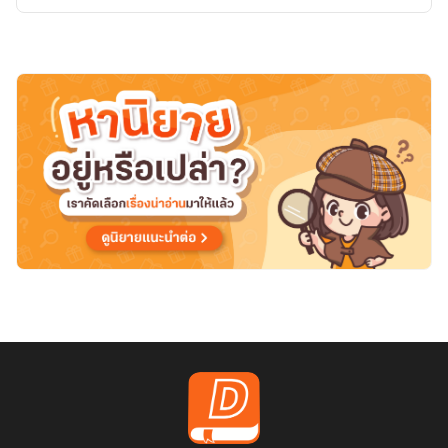
ค์
F
ต้อง
มา
ฟัก
ไข่
สัตว์
อสูร
ใน
ตำนาน