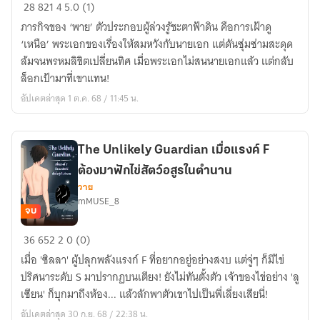
พระเอก
28
821
4
5.0 (1)
ครับ!
ภารกิจของ ‘พาย’ ตัวประกอบผู้ล่วงรู้ชะตาฟ้าดิน คือการเฝ้าดู
กรุณา
‘เหนือ’ พระเอกของเรื่องให้สมหวังกับนายเอก แต่ดันซุ่มซ่ามสะดุด
กลับ
ล้มจนพรหมลิขิตเปลี่ยนทิศ เมื่อพระเอกไม่สนนายเอกแล้ว แต่กลับ
ไป
ล็อกเป้ามาที่เขาแทน!
รัก
อัปเดตล่าสุด 1 ต.ค. 68 / 11:45 น.
นาย
เอก
ด้วย
The Unlikely Guardian เมื่อแรงค์ F
ต้องมาฟักไข่สัตว์อสูรในตำนาน
วาย
mMUSE_8
จบ
The
36
652
2
0 (0)
Unlikely
เมื่อ 'ซิลลา' ผู้ปลุกพลังแรงก์ F ที่อยากอยู่อย่างสงบ แต่จู่ๆ ก็มีไข่
Guardian
ปริศนาระดับ S มาปรากฏบนเตียง! ยังไม่ทันตั้งตัว เจ้าของไข่อย่าง 'ลู
เมื่อ
เซียน' ก็บุกมาถึงห้อง... แล้วลักพาตัวเขาไปเป็นพี่เลี่ยงเสียนี่!
แรง
อัปเดตล่าสุด 30 ก.ย. 68 / 22:38 น.