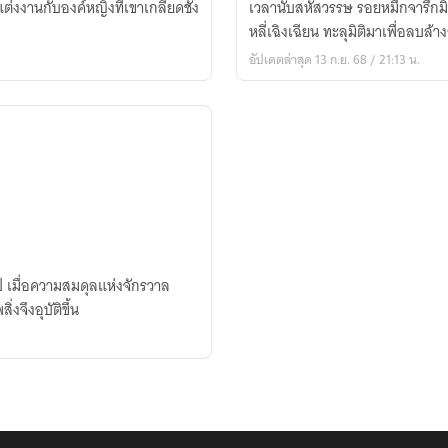
แต่งงานกับองค์หญิงที่เขาเกลียดชัง
เวลานับสหัสวรรษ รอยหมึกจารึกมิอาจลบเลือน หลี่จง ทายา
บัลลังก์
หลี่เฉิงเฉียน ทะลุมิติมาเพื่อลบล้า
อัปเดตล่าสุด 13 ก.ย. 68 / 21:13 น.
สิ่งจึงอุบัติขึ้น