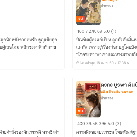
บัวหลวง
จบ
ปราบ
160
7.27K
69
5.0 (1)
พยศ
าะถูกหักหลังจากคนรัก สูญเสียทุก
บัณฑิตผู้คงแก่เรียน ถูกบังคับม
คุณ
ายผู้เลอโฉม พลิกชะตาฟ้าท้าทาย
แม่ทัพ เพราะรู้เรื่องก่อกบฎโดยบ
หนู
ท
"โชคชะตา"พาเขาและนางมาพบกันโ
จวน
อัปเดตล่าสุด 18 เม.ย. 69 / 17:38 น.
แม่ทัพ
ตงกง บูรพา คืนบั
อดีต ปัจจุบัน อนาคต
บัวหลวง
จบ
ตงกง
400
39.5K
396
5.0 (3)
บูรพา
้วยคำสั่งของจักรพรรดิ หานซิ่งจำ
ความผิดของบรรพชน โทษทัณฑ์ฐานก่อกบฏ ต่อพระบิดามิอาจลบล้าง พ้นผ่านการ
คืน