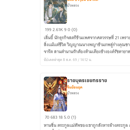
บัวหลวง
สะท้อน
199
2.61K
9
0 (0)
ภพ..ลิขิต
เสิ่นอี้ นักธุรกิจสตรีข้ามเพศจากศตวรรษที่ 21 เพร
รัก
สิ่งแม้แต่ชีวิต วิญญาณนางพญาข้ามภพสู่ร่างคุณช
ข้าม
จารีต สานตำนานรักต้องห้ามเคียงข้างองค์รัชทายา
กาล
อัปเดตล่าสุด 8 ส.ค. 69 / 14:12 น.
ราชบุตรเขยทรราช
จีนย้อนยุค
บัวหลวง
ราชบุตร
70
683
18
5.0 (1)
เขย
หานซิ่น ตระกูลแม่ทัพของเขาถูกสังหารล้างตระกูล ด
ทรราช