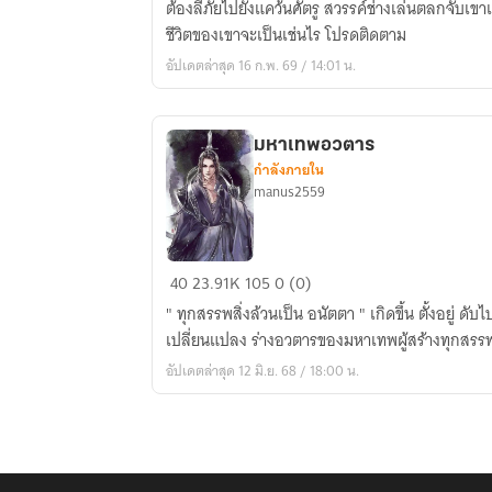
ต้องลี้ภัยไปยังแคว้นศัตรู สวรรค์ช่างเล่นตลกจับเขา
ชีวิตของเขาจะเป็นเช่นไร โปรดติดตาม
อัปเดตล่าสุด 16 ก.พ. 69 / 14:01 น.
มหาเทพอวตาร
กำลังภายใน
manus2559
มหาเทพ
40
23.91K
105
0 (0)
อวตาร
" ทุกสรรพสิ่งล้วนเป็น อนัตตา " เกิดขึ้น ตั้งอยู่ ดับไป เมื่อความสมดุลแห่งจักรวาล
เปลี่ยนแปลง ร่างอวตารของมหาเทพผู้สร้างทุกสรรพ
อัปเดตล่าสุด 12 มิ.ย. 68 / 18:00 น.