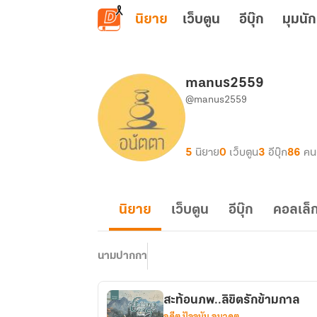
ข้ามไปยังเนื้อหาหลัก
นิยาย
เว็บตูน
อีบุ๊ก
มุมนัก
manus2559
@manus2559
5
นิยาย
0
เว็บตูน
3
อีบุ๊ก
86
คน
นิยาย
เว็บตูน
อีบุ๊ก
คอลเล็ก
นามปากกา
สะท้อนภพ..ลิขิตรักข้ามกาล
อดีต ปัจจุบัน อนาคต